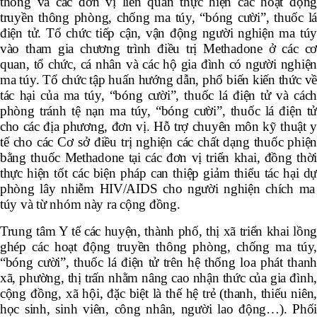
thông và các đơn vị liên quan th
ự
c hi
ệ
n c
á
c ho
ạ
t
độ
n
truy
ề
n th
ô
ng ph
ò
ng, ch
ố
ng ma t
ú
y, “bóng cười”, thuốc l
điện tử.
Tổ chức tiếp cận, vận động người nghiện ma tú
vào tham gia chương trình điều trị Methadone ở các cơ
quan, tổ chức, cá nhân và các hộ gia đình có người nghiện
ma túy. Tổ chức tập huấn
hướng dẫn, phổ biến kiến thức v
tác hại của ma túy, “bóng cười”, thuốc lá điện tử và cách
phòng tránh tệ nạn ma túy, “bóng cười”, thuốc lá điện tử
cho các địa phương, đơn vị. H
ỗ
tr
ợ
chuy
ê
n m
ô
n k
ỹ
thu
ậ
t 
t
ế
cho c
á
c C
ơ
s
ở
đ
i
ề
u tr
ị
nghi
ệ
n c
á
c ch
ấ
t d
ạ
ng thu
ố
c phi
ệ
b
ằ
ng thu
ố
c Methadone t
ạ
i c
á
c
đơ
n v
ị
tri
ể
n khai,
đồ
ng th
ờ
th
ự
c hi
ệ
n t
ố
t
các bi
ệ
n ph
á
p can thi
ệ
p gi
ả
m thi
ể
u t
á
c h
ạ
i d
ự
ph
ò
ng l
â
y nhi
ễ
m HIV/AIDS cho ng
ườ
i nghi
ệ
n ch
í
ch ma
t
ú
y v
à
t
ừ
nh
ó
m n
à
y ra c
ộ
ng
đồ
ng.
Trung tâm Y tế các huyện, thành phố, thị xã triển khai l
ồ
ng
gh
é
p c
á
c ho
ạ
t
độ
ng truy
ề
n th
ô
ng ph
ò
ng, ch
ố
ng ma t
ú
y
“bóng cười”, thuốc lá điện tử trên h
ệ
th
ố
ng loa ph
á
t thanh
xã, ph
ườ
ng, th
ị
tr
ấ
n nh
ằ
m n
â
ng cao nh
ậ
n th
ứ
c c
ủ
a gia
đ
ì
nh
c
ộ
ng
đồ
ng, xã hội,
đặ
c bi
ệ
t l
à
th
ế
h
ệ
tr
ẻ
(thanh, thi
ế
u ni
ê
n
h
ọ
c sinh, sinh vi
ê
n, c
ô
ng nh
â
n, ng
ườ
i lao
độ
ng
…
). Ph
ố