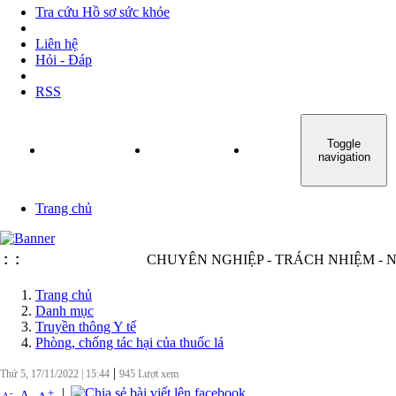
Tra cứu Hồ sơ sức khỏe
Liên hệ
Hỏi - Đáp
RSS
Toggle
TRANG CHỦ
GIỚI THIỆU
TIN TỨC - SỰ KIỆN
navigation
Trang chủ
:
:
CHUYÊN NGHIỆP - TRÁCH NHIỆM - NĂNG
Trang chủ
Danh mục
Truyền thông Y tế
Phòng, chống tác hại của thuốc lá
|
Thứ 5, 17/11/2022
|
15:44
945
Lượt xem
|
+
-
A