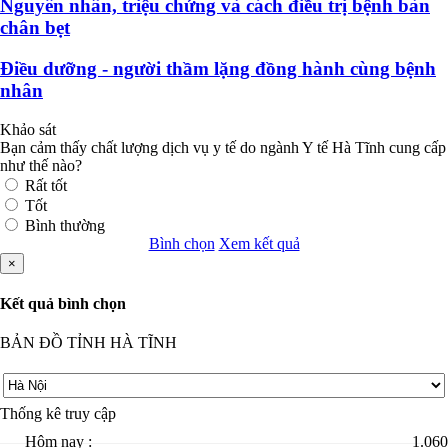
Nguyên nhân, triệu chứng và cách điều trị bệnh bàn
chân bẹt
Điều dưỡng - người thầm lặng đồng hành cùng bệnh
nhân
Khảo sát
Bạn cảm thấy chất lượng dịch vụ y tế do ngành Y tế Hà Tĩnh cung cấp
như thế nào?
Rất tốt
Tốt
Bình thường
Bình chọn
Xem kết quả
×
Kết quả bình chọn
BẢN ĐỒ TỈNH HÀ TĨNH
Thống kê truy cập
Hôm nay :
1.060