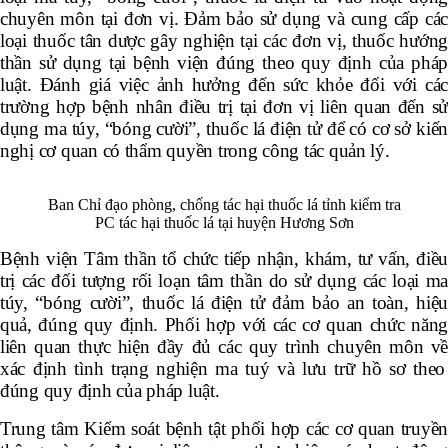
chuyên môn tại đơn vị.
Đả
m b
ả
o s
ử
d
ụ
ng v
à
cung c
ấ
p c
á
lo
ạ
i thu
ố
c tân d
ượ
c g
â
y nghi
ệ
n t
ạ
i c
á
c
đơ
n v
ị
, thu
ố
c h
ướ
n
th
ầ
n s
ử
d
ụ
ng t
ạ
i b
ệ
nh vi
ệ
n
đ
ú
ng theo quy
đị
nh c
ủ
a ph
á
lu
ậ
t. Đánh giá việc ảnh hưởng đến sức khỏe đối với các
trường hợp bệnh nhân điều trị tại đơn vị liên quan đến sử
dụng ma túy, “bóng cười”, thuốc lá điện tử để có cơ sở kiến
nghị cơ quan có thẩm quyền trong công tác quản lý.
Ban Chỉ đạo phòng, chống tác hại thuốc lá tỉnh kiểm tra
PC tác hại thuốc lá tại huyện Hương Sơn
B
ệ
nh vi
ệ
n T
â
m th
ầ
n t
ổ
ch
ứ
c ti
ế
p nh
ậ
n, khám, tư vấn,
đ
i
ề
tr
ị
c
á
c
đố
i t
ượ
ng rối loạn t
â
m th
ầ
n do sử dụng các loại m
túy, “bóng cười”, thuốc lá điện tử đảm bảo an toàn, hiệu
quả, đúng quy định. Phối hợp với các cơ quan chức năng
liên quan th
ự
c hi
ệ
n
đầ
y
đủ
c
á
c quy tr
ì
nh chuy
ê
n m
ô
n v
x
á
c
đị
nh t
ì
nh tr
ạ
ng nghi
ệ
n ma tu
ý
v
à
l
ư
u tr
ữ
h
ồ
s
ơ
theo
đ
ú
ng quy
đị
nh c
ủ
a ph
á
p lu
ậ
t.
Trung tâm Kiểm soát bệnh tật ph
ố
i h
ợ
p c
á
c c
ơ
quan truyề