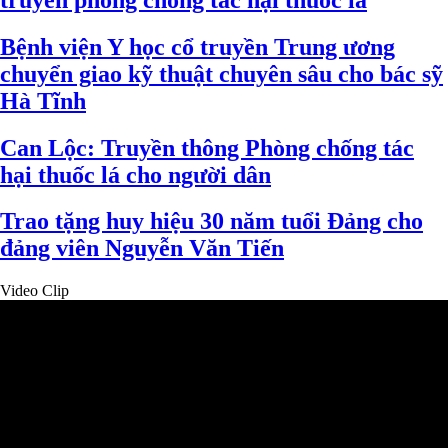
Bệnh viện Y học cổ truyền Trung ương
chuyển giao kỹ thuật chuyên sâu cho bác sỹ
Hà Tĩnh
Can Lộc: Truyền thông Phòng chống tác
hại thuốc lá cho người dân
Trao tặng huy hiệu 30 năm tuổi Đảng cho
đảng viên Nguyễn Văn Tiến
Video Clip