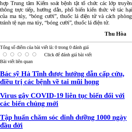
h
ợ
p Trung t
â
m Ki
ể
m so
á
t b
ệ
nh t
ậ
t t
ổ
ch
ứ
c c
á
c l
ớ
p truy
ề
n
th
ô
ng tr
ự
c ti
ế
p, h
ướ
ng d
ẫ
n, ph
ổ
bi
ế
n ki
ế
n th
ứ
c v
ề
t
á
c h
ạ
c
ủ
a ma t
ú
y, “bóng cười”, thuốc lá điện tử v
à
c
á
ch ph
ò
n
tr
á
nh tệ nạn ma túy, “bóng cười”, thuốc lá điện tử.
Thu Hòa
Tổng số điểm của bài viết là:
0
trong
0
đánh giá
Click để đánh giá bài viết
Bài viết liên quan
Bác sỹ Hà Tĩnh được hướng dẫn cấp cứu,
điều trị các bệnh về tai mũi họng
Virus gây COVID-19 liên tục biến đổi với
các biến chủng mới
Tập huấn chăm sóc dinh dưỡng 1000 ngày
đầu đời