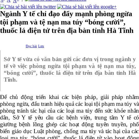
A
A
Ngành Y tế chỉ đạo đẩy mạnh phòng ngừa
tội phạm và tệ nạn ma túy “bóng cười”,
thuốc lá điện tử trên địa bàn tỉnh Hà Tĩnh
Đọc bài
Lưu
Sở Y tế vừa có văn bản gửi các đơn vị trong ngành y
tế về việc
phòng ngừa tội phạm và tệ nạn ma túy,
“bóng cười”, thuốc
lá điện tử trên địa bàn tỉnh Hà
Tĩnh.
Để chủ động triển khai các biện pháp, giải pháp nhằm
phòng ngừa, đấu tranh hiệu quả các loại tội phạm ma túy và
phòng tránh tác hại của các loại ma túy đến sức khỏe nhân
dân,
Sở Y tế yêu cầu các bệnh viện, trung tâm Y tế c
giường bệnh l
ồ
ng gh
é
p c
á
c ho
ạ
t
độ
ng tuy
ê
n truy
ề
n, ph
bi
ế
n gi
á
o d
ụ
c Lu
ậ
t ph
ò
ng, ch
ố
ng ma túy và tác h
ạ
i c
ủ
a c
á
c
lo
ạ
i ma t
ú
y, “bóng cười”, thuốc lá điện tử vào hoạt độn