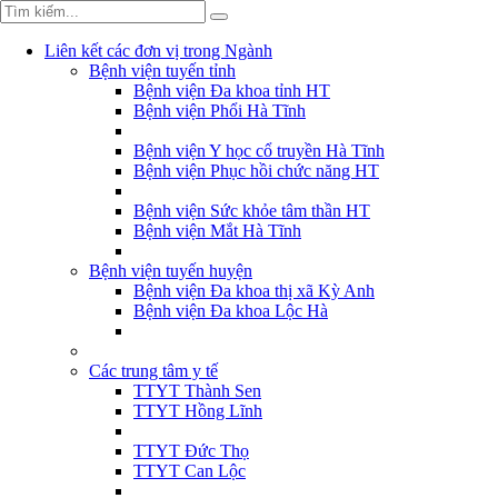
Liên kết các đơn vị trong Ngành
Bệnh viện tuyến tỉnh
Bệnh viện Đa khoa tỉnh HT
Bệnh viện Phổi Hà Tĩnh
Bệnh viện Y học cổ truyền Hà Tĩnh
Bệnh viện Phục hồi chức năng HT
Bệnh viện Sức khỏe tâm thần HT
Bệnh viện Mắt Hà Tĩnh
Bệnh viện tuyến huyện
Bệnh viện Đa khoa thị xã Kỳ Anh
Bệnh viện Đa khoa Lộc Hà
Các trung tâm y tế
TTYT Thành Sen
TTYT Hồng Lĩnh
TTYT Đức Thọ
TTYT Can Lộc