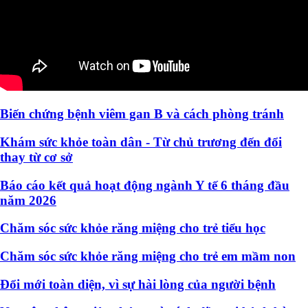
Biến chứng bệnh viêm gan B và cách phòng tránh
Khám sức khỏe toàn dân - Từ chủ trương đến đổi
thay từ cơ sở
Báo cáo kết quả hoạt động ngành Y tế 6 tháng đầu
năm 2026
Chăm sóc sức khỏe răng miệng cho trẻ tiểu học
Chăm sóc sức khỏe răng miệng cho trẻ em mầm non
Đổi mới toàn diện, vì sự hài lòng của người bệnh