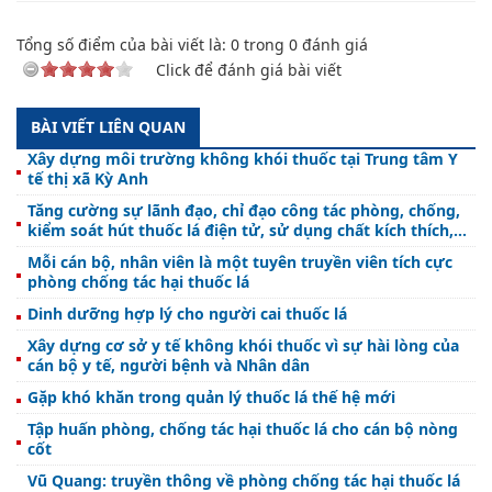
Tổng số điểm của bài viết là:
0
trong
0
đánh giá
Click để đánh giá bài viết
BÀI VIẾT LIÊN QUAN
Xây dựng môi trường không khói thuốc tại Trung tâm Y
tế thị xã Kỳ Anh
Tăng cường sự lãnh đạo, chỉ đạo công tác phòng, chống,
kiểm soát hút thuốc lá điện tử, sử dụng chất kích thích,
chơi game online không lành mạnh và các tệ nạn xã hội
Mỗi cán bộ, nhân viên là một tuyên truyền viên tích cực
trong thanh, thiếu nhi.
phòng chống tác hại thuốc lá
Dinh dưỡng hợp lý cho người cai thuốc lá
Xây dựng cơ sở y tế không khói thuốc vì sự hài lòng của
cán bộ y tế, người bệnh và Nhân dân
Gặp khó khăn trong quản lý thuốc lá thế hệ mới
Tập huấn phòng, chống tác hại thuốc lá cho cán bộ nòng
cốt
Vũ Quang: truyền thông về phòng chống tác hại thuốc lá