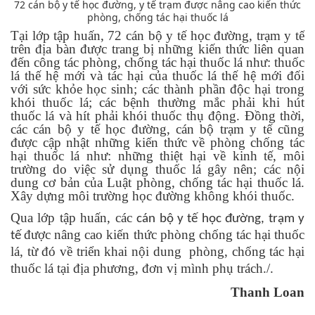
72 cán bộ y tế học đường, y tế trạm được nâng cao kiến thức
phòng, chống tác hại thuốc lá
Tại lớp tập huấn, 72 cán bộ y tế học đường, trạm y tế
trên địa bàn
được trang bị những kiến thức liên quan
đến công tác phòng, chống tác hại thuốc lá như: thuốc
lá thế hệ mới và tác hại của thuốc lá thế hệ mới đối
với sức khỏe học sinh; các thành phần độc hại trong
khói thuốc lá; các bệnh thường mắc phải khi hút
thuốc lá và hít phải khói thuốc thụ động. Đồng thời,
các cán bộ y tế học đường, cán bộ trạm y tế cũng
được cập nhật những kiến thức về phòng chống tác
hại thuốc lá như: những thiệt hại về kinh tế, môi
trường do việc sử dụng thuốc lá gây nên; các nội
dung cơ bản của Luật phòng, chống tác hại thuốc lá.
Xây dựng môi trường học đường không khói thuốc.
Qua lớp tập huấn, các
cán bộ y tế học đường, trạm y
được nâng cao kiến thức phòng chống tá
c
hại thuốc
tế
lá, từ đó về
triển khai
nội dung
phòng, chống tác
hại
thuốc lá
tại địa phương, đơn vị mình phụ trách
./.
Thanh Loan