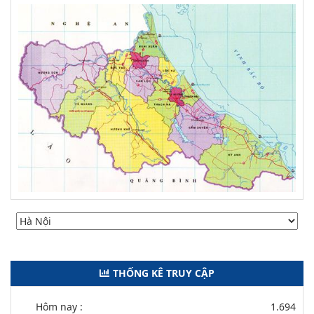
THỐNG KÊ TRUY CẬP
Hôm nay :
1.694