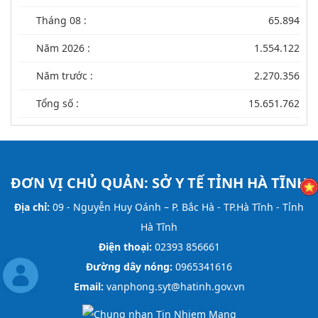
Tháng 08 :
65.894
Năm 2026 :
1.554.122
Năm trước :
2.270.356
Tổng số :
15.651.762
ĐƠN VỊ CHỦ QUẢN:
SỞ Y TẾ TỈNH HÀ TĨNH
Địa chỉ:
09 - Nguyễn Huy Oánh – P. Bắc Hà - TP.Hà Tĩnh - Tỉnh
Hà Tĩnh
Điện thoại:
02393 856661
Đường dây nóng:
0965341616
Email:
vanphong.syt@hatinh.gov.vn