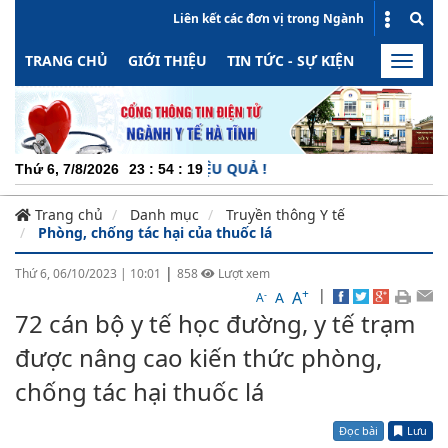
Liên kết các đơn vị trong Ngành
TRANG CHỦ
GIỚI THIỆU
TIN TỨC - SỰ KIỆN
HOẠT ĐỘN
Toggle
naviga
 ĐỘNG - MINH BẠCH - HIỆU QUẢ !
Thứ 6, 7/8/2026
23
:
54
:
19
Trang chủ
Danh mục
Truyền thông Y tế
Phòng, chống tác hại của thuốc lá
|
Thứ 6, 06/10/2023
|
10:01
858
Lượt xem
+
|
A
-
A
A
72 cán bộ y tế học đường, y tế trạm
được nâng cao kiến thức phòng,
chống tác hại thuốc lá
Đọc bài
Lưu