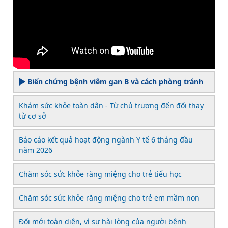
Biến chứng bệnh viêm gan B và cách phòng tránh
Khám sức khỏe toàn dân - Từ chủ trương đến đổi thay
từ cơ sở
Báo cáo kết quả hoạt động ngành Y tế 6 tháng đầu
năm 2026
Chăm sóc sức khỏe răng miệng cho trẻ tiểu học
Chăm sóc sức khỏe răng miệng cho trẻ em mầm non
Đổi mới toàn diện, vì sự hài lòng của người bệnh