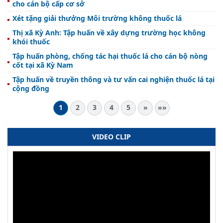
cho cán bộ cấp cơ sở
Xét tặng giải thưởng Môi trường không thuốc lá
Thị xã Kỳ Anh: Tập huấn về xây dựng trường học không
khói thuốc
Tập huấn phòng, chống tác hại thuốc lá cho cán bộ nòng
cốt tại xã Kỳ Nam
Tập huấn về truyền thông và tư vấn cai nghiện thuốc lá tại
cộng đồng
1
2
3
4
5
»
»»
VIDEO CLIP