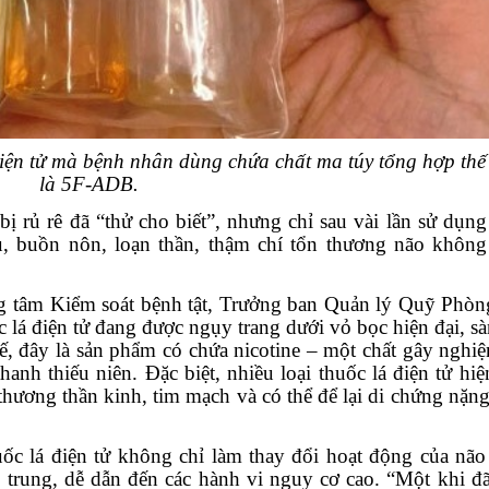
 điện tử mà bệnh nhân dùng chứa chất ma túy tổng hợp thế
là 5F-ADB.
bị rủ rê đã “thử cho biết”, nhưng chỉ sau vài lần sử dụng
u, buồn nôn, loạn thần, thậm chí tổn thương não không
 tâm Kiểm soát bệnh tật,
Trưởng ban Quản lý Quỹ Phòn
 lá điện tử đang được ngụy trang dưới vỏ bọc hiện đại, sà
tế, đây là sản phẩm có chứa nicotine – một chất gây nghi
anh thiếu niên. Đặc biệt, nhiều loại thuốc lá điện tử hiệ
thương thần kinh, tim mạch và có thể để lại di chứng nặng
uốc lá điện tử không chỉ làm thay đổi hoạt động của nã
p trung, dễ dẫn đến các hành vi nguy cơ cao. “Một khi đ