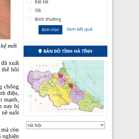
Rất tốt
Tốt
Bình thường
Xem kết quả
Bình chọn
 hệ mới
BẢN ĐỒ TỈNH HÀ TĨNH
 đã xuất
 thể hồi
g chống
nh điệu,
ện mạnh,
n nay bị
 nề suốt
o mà còn
ã nghiện