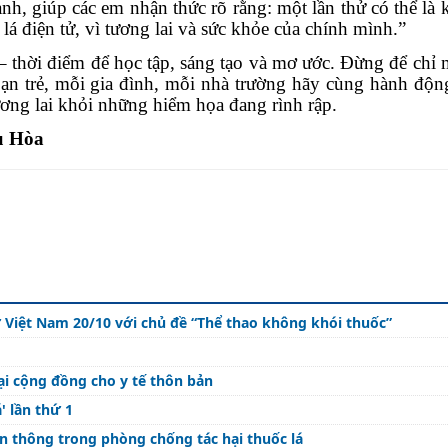
nh, giúp các em nhận thức rõ rằng: một lần thử có thể là 
lá điện tử, vì tương lai và sức khỏe của chính mình.”
 – thời điểm để học tập, sáng tạo và mơ ước. Đừng để chỉ 
bạn trẻ, mỗi gia đình, mỗi nhà trường hãy cùng hành độn
ương lai khỏi những hiểm họa đang rình rập.
u
Hòa
ữ Việt Nam 20/10 với chủ đề “Thể thao không khói thuốc”
tại cộng đồng cho y tế thôn bản
' lần thứ 1
yền thông trong phòng chống tác hại thuốc lá