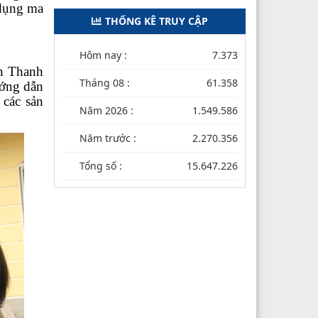
 dụng ma
THỐNG KÊ TRUY CẬP
Hôm nay :
7.373
 Thanh
Tháng 08 :
61.358
ớng dẫn
 các sản
Năm 2026 :
1.549.586
Năm trước :
2.270.356
Tổng số :
15.647.226