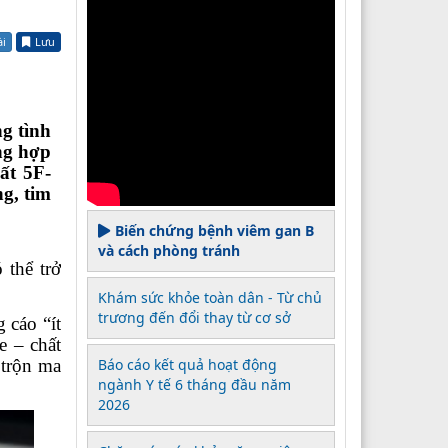
ài
Lưu
g tình
ổng hợp
ất 5F-
g, tim
Biến chứng bệnh viêm gan B
và cách phòng tránh
 thể trở
Khám sức khỏe toàn dân - Từ chủ
trương đến đổi thay từ cơ sở
 cáo “ít
e – chất
 trộn ma
Báo cáo kết quả hoạt động
ngành Y tế 6 tháng đầu năm
2026