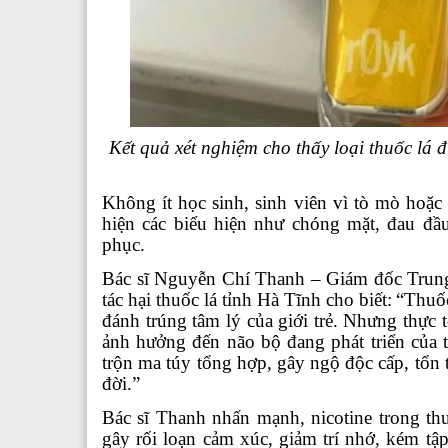
Kết quả xét nghiệm cho thấy loại thuốc lá
Không ít học sinh, sinh viên vì tò mò hoặc 
hiện các biểu hiện như chóng mặt, đau đầ
phục.
Bác sĩ Nguyễn Chí Thanh – Gi
ám đốc Trung
tác hại thuốc lá tỉnh Hà Tĩnh cho biết:
“Thuốc
đánh trúng tâm lý của giới trẻ. Nhưng thực 
ảnh hưởng đến não bộ đang phát triển của th
trộn ma túy tổng hợp, gây ngộ độc cấp, tổn 
đời.”
Bác sĩ Thanh nhấn mạnh, nicotine trong th
gây rối loạn cảm xúc, giảm trí nhớ, kém tậ