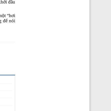
khởi đầu
một “hơi
g để nói