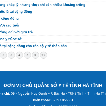
lang pháp lý nhưng thực thi còn nhiều khoảng trống
uốc lá tại cộng đồng
ại cộng đồng
ười cao tuổi
ờng đối với giới trẻ
ho y tế cơ sở
á tại cộng đồng cho cán bộ y tế thôn bản
2
3
4
5
»
»»
ĐƠN VỊ CHỦ QUẢN:
SỞ Y TẾ TỈNH HÀ TĨNH
ịa chỉ:
09 - Nguyễn Huy Oánh – P. Bắc Hà - TP.Hà Tĩnh - Tỉnh Hà Tĩ
Điện thoại:
02393 856661