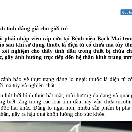
Xử lý kiến nghị - Khiếu nại tố cáo
Khác
Đọc b
nh tỉnh đáng giá cho giới trẻ
ổi phải nhập viện cấp cứu tại Bệnh viện Bạch Mai tron
não sau khi sử dụng thuốc lá điện tử có chứa ma túy t
xét nghiệm cho thấy tinh dầu trong thiết bị chứa ch
, gây ảnh hưởng trực tiếp đến hệ thần kinh trung ươn
ảnh báo về thực trạng đáng lo ngại: thuốc lá điện tử có
ới ma túy và nghiện chất.
thu hút bởi hình thức bắt mắt, mùi hương đa dạng và quảng
g biết rằng trong các loại tinh dầu này vẫn chứa nicotin
độc hại khác. Đáng lo ngại hơn, nhiều sản phẩm bị pha
 thần, gây ra hậu quả khôn lường cho sức khỏe.