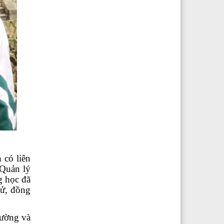
 có liên
Quản lý
g học đã
tử, đồng
rường và