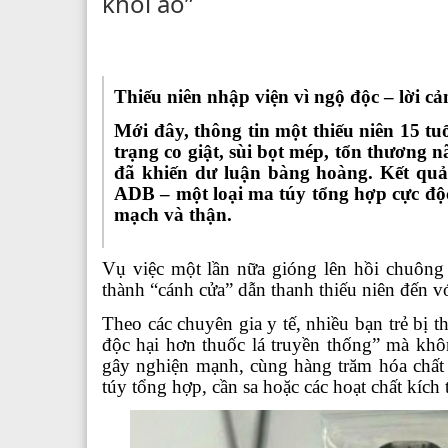
khói ảo”
Thiếu niên nhập viện vì ngộ độc – lời cả
Mới đây, thông tin một thiếu niên 15 tu
trạng co giật, sùi bọt mép, tổn thương 
đã khiến dư luận bàng hoàng. Kết quả 
ADB – một loại ma túy tổng hợp cực độc
mạch và thận.
Vụ việc một lần nữa gióng lên hồi chuông c
thành “cánh cửa” dẫn thanh thiếu niên đến v
Theo các chuyên gia y tế, nhiều bạn trẻ bị 
độc hại hơn thuốc lá truyền thống” mà khôn
gây nghiện mạnh, cùng hàng trăm hóa chất 
túy tổng hợp, cần sa hoặc các hoạt chất kích