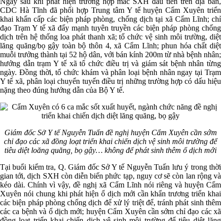
Ngay sau khi phát hiện trường hợp mắc SXH đầu tiên trên địa bàn,
CDC Hà Tĩnh đã phối hợp Trung tâm Y tế huyện Cẩm Xuyên triển
khai khẩn cấp các biện pháp phòng, chống dịch tại xã Cẩm Lĩnh; chỉ
đạo Trạm Y tế xã đẩy mạnh tuyên truyền các biện pháp phòng chống
dịch trên hệ thống loa phát thanh xã; tổ chức vệ sinh môi trường, diệt
lăng quăng/bọ gậy toàn bộ thôn 4, xã Cẩm Lĩnh; phun hóa chất diệt
muỗi trưởng thành tại 52 hộ dân, với bán kính 200m từ nhà bệnh nhân;
hướng dẫn trạm Y tế xã tổ chức điều trị và giám sát bệnh nhân từng
ngày. Đồng thời, tổ chức khám và phân loại bệnh nhân ngay tại Trạm
Y tế xã, phân loại chuyển tuyến điều trị những trường hợp có dấu hiệu
nặng theo đúng hướng dẫn của Bộ Y tế.
Giám đốc Sở Y tế Nguyễn Tuấn đề nghị huyện Cẩm Xuyên cần sớm
chỉ đạo các xã đồng loạt triển khai chiến dịch vệ sinh môi trường để
tiêu diệt loăng quăng, bọ gậy… không để phát sinh thêm ổ dịch mới
Tại buổi kiểm tra, Q. Giám đốc Sở Y tế Nguyễn Tuấn lưu ý trong thời
gian tới, dịch SXH còn diễn biến phức tạp, nguy cơ sẽ còn lan rộng và
kéo dài. Chính vì vậy, đề nghị xã Cẩm Lĩnh nói riêng và huyện Cẩm
Xuyên nói chung khi phát hiện ổ dịch mới cần khẩn trương triển khai
các biện pháp phòng chống dịch để xử lý triệt để, tránh phát sinh thêm
các ca bệnh và ổ dịch mới; huyện Cẩm Xuyên cần sớm chỉ đạo các xã
đồng loạt triển khai chiến dịch vệ sinh môi trường để tiêu diệt lăng