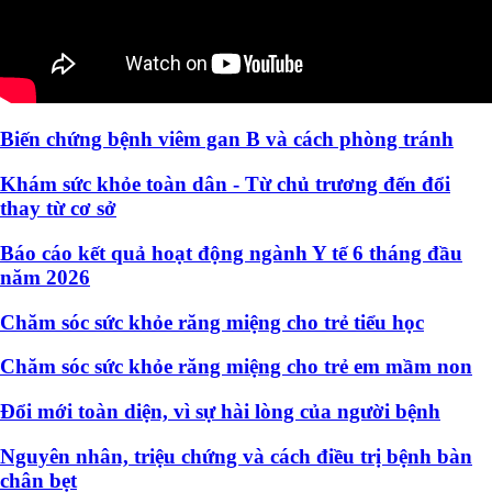
Biến chứng bệnh viêm gan B và cách phòng tránh
Khám sức khỏe toàn dân - Từ chủ trương đến đổi
thay từ cơ sở
Báo cáo kết quả hoạt động ngành Y tế 6 tháng đầu
năm 2026
Chăm sóc sức khỏe răng miệng cho trẻ tiểu học
Chăm sóc sức khỏe răng miệng cho trẻ em mầm non
Đổi mới toàn diện, vì sự hài lòng của người bệnh
Nguyên nhân, triệu chứng và cách điều trị bệnh bàn
chân bẹt