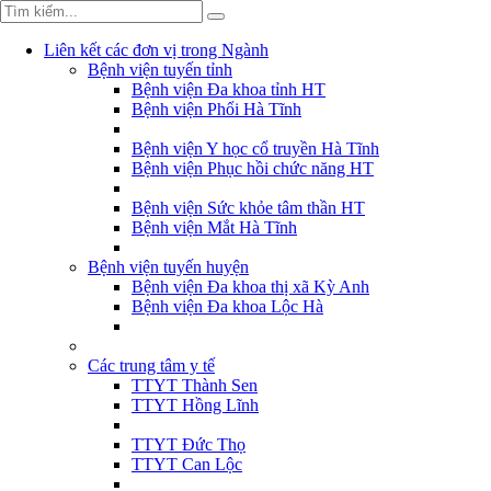
Liên kết các đơn vị trong Ngành
Bệnh viện tuyến tỉnh
Bệnh viện Đa khoa tỉnh HT
Bệnh viện Phổi Hà Tĩnh
Bệnh viện Y học cổ truyền Hà Tĩnh
Bệnh viện Phục hồi chức năng HT
Bệnh viện Sức khỏe tâm thần HT
Bệnh viện Mắt Hà Tĩnh
Bệnh viện tuyến huyện
Bệnh viện Đa khoa thị xã Kỳ Anh
Bệnh viện Đa khoa Lộc Hà
Các trung tâm y tế
TTYT Thành Sen
TTYT Hồng Lĩnh
TTYT Đức Thọ
TTYT Can Lộc