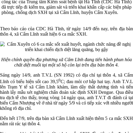
công tác của Trung tâm Kiểm soát bệnh tật Hà Tĩnh (CDC Hà Tĩnh)
đã trực tiếp đi kiểm tra, giám sát và triển khai khẩn cấp các biện pháp
phòng, chống dịch SXH tại xã Cẩm Lĩnh, huyện Cẩm Xuyên.
Theo báo cáo của CDC Hà Tĩnh, từ ngày 14/9 đến nay, trên địa bàn
thôn 4, xã Cẩm Lĩnh xuất hiện 6 ca mắc SXH.
Hiện chính quyền địa phương xã Cẩm Lĩnh đang tiến hành phun hóa
chất diệt muỗi tại một số hộ còn lại trên địa bàn thôn 4.
Sáng ngày 14/9, anh T.V.L (SN 1992) có địa chỉ tại thôn 4, xã Cẩm
0
Lĩnh có biểu hiện sốt cao 39,5
C; đau mỏi cơ bắp hai tay. Anh T.V.
lên Trạm Y tế xã Cẩm Lĩnh khám, làm dây thắt dương tính và tiến
hành lấy mẫu xét nghiệm chẩn đoán xác định SXH Dengue. Qua điều
tra dịch tễ cho thấy, trong vòng 14 ngày qua, anh T.V.T đi đánh cá tại
biển Cẩm Nhượng về ở nhà từ ngày 5/9 và có tiếp xúc với nhiều người
không rõ địa chỉ.
Đến hết 17/9, trên địa bàn xã Cẩm Lĩnh xuất hiện thêm 5 ca mắc SXH
nằm rải rác tại thôn 4.