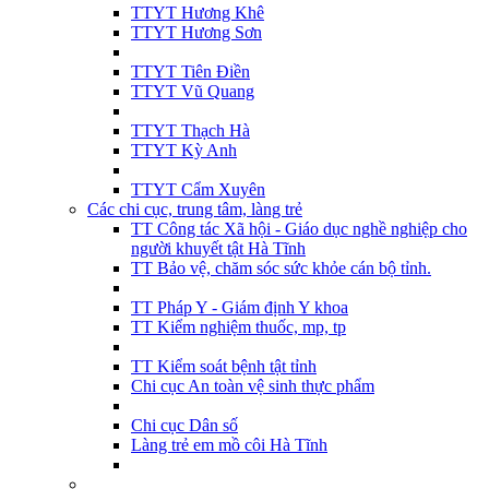
TTYT Hương Khê
TTYT Hương Sơn
TTYT Tiên Điền
TTYT Vũ Quang
TTYT Thạch Hà
TTYT Kỳ Anh
TTYT Cẩm Xuyên
Các chi cục, trung tâm, làng trẻ
TT Công tác Xã hội - Giáo dục nghề nghiệp cho
người khuyết tật Hà Tĩnh
TT Bảo vệ, chăm sóc sức khỏe cán bộ tỉnh.
TT Pháp Y - Giám định Y khoa
TT Kiểm nghiệm thuốc, mp, tp
TT Kiểm soát bệnh tật tỉnh
Chi cục An toàn vệ sinh thực phẩm
Chi cục Dân số
Làng trẻ em mồ côi Hà Tĩnh