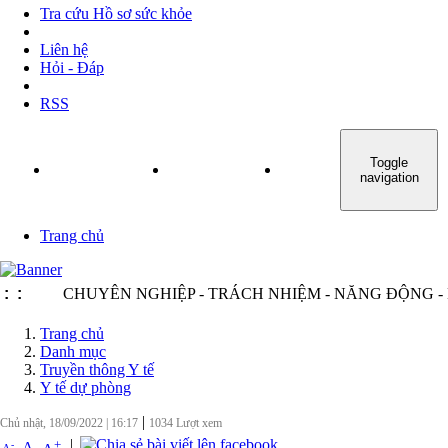
Tra cứu Hồ sơ sức khỏe
Liên hệ
Hỏi - Đáp
RSS
Toggle
TRANG CHỦ
GIỚI THIỆU
TIN TỨC - SỰ KIỆN
navigation
Trang chủ
:
:
CHUYÊN NGHIỆP - TRÁCH NHIỆM - NĂNG ĐỘNG - MIN
Trang chủ
Danh mục
Truyền thông Y tế
Y tế dự phòng
|
Chủ nhật, 18/09/2022
|
16:17
1034
Lượt xem
|
+
-
A