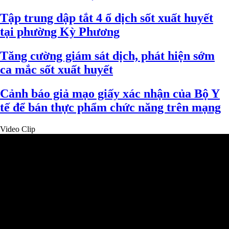
Tập trung dập tắt 4 ổ dịch sốt xuất huyết
tại phường Kỳ Phương
Tăng cường giám sát dịch, phát hiện sớm
ca mắc sốt xuất huyết
Cảnh báo giả mạo giấy xác nhận của Bộ Y
tế để bán thực phẩm chức năng trên mạng
Video Clip