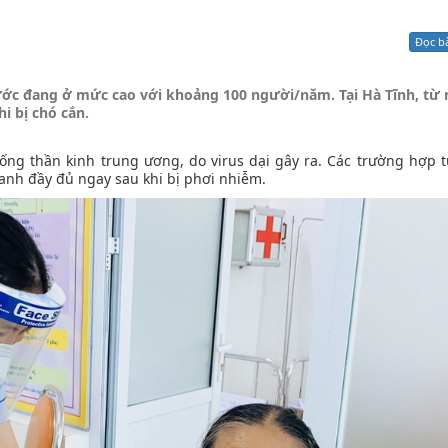
Xử lý kiến nghị - Khiếu nại tố cáo
Khác
Đọc b
ước đang ở mức cao với khoảng 100 người/năm. Tại Hà Tĩnh, từ
i bị chó cắn.
ng thần kinh trung ương, do virus dại gây ra. Các trường hợp t
anh đầy đủ ngay sau khi bị phơi nhiễm.