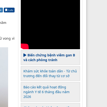
ài
Lưu
 năm
ử vong vì
Biến chứng bệnh viêm gan B
và cách phòng tránh
Khám sức khỏe toàn dân - Từ chủ
trương đến đổi thay từ cơ sở
Báo cáo kết quả hoạt động
ngành Y tế 6 tháng đầu năm
2026