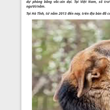
dự phòng bằng vắc-xin dại. Tại Việt Nam, số t
người/năm.
Tại Hà Tĩnh, từ năm 2013 đến nay, trên địa bàn đã c