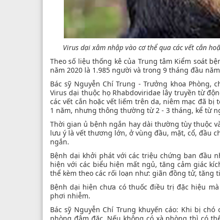
Virus dại xâm nhập vào cơ thể qua các vết cắn ho
Theo số liệu thống kê của Trung tâm Kiểm soát bện
năm 2020 là 1.985 người và trong 9 tháng đầu năm 
Bác sỹ Nguyễn Chí Trung - Trưởng khoa Phòng, c
Virus dại thuộc họ Rhabdoviridae lây truyền từ độ
các vết cắn hoặc vết liếm trên da, niêm mạc đã bị 
1 năm, nhưng thông thường từ 2 - 3 tháng, kể từ n
Thời gian ủ bệnh ngắn hay dài thường tùy thuộc vào
lưu ý là vết thương lớn, ở vùng đầu, mặt, cổ, đầu 
ngắn.
Bệnh dại khởi phát với các triệu chứng ban đầu nh
hiện với các biểu hiện mất ngủ, tăng cảm giác kí
thể kèm theo các rối loạn như: giãn đồng tử, tăng t
Bệnh dại hiện chưa có thuốc điều trị đặc hiệu mà
phơi nhiễm.
Bác sỹ Nguyễn Chí Trung khuyến cáo: Khi bị chó c
phòng đậm đặc. Nếu không có xà phòng thì có thể