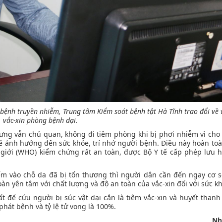
ệnh truyền nhiễm, Trung tâm Kiểm soát bệnh tật Hà Tĩnh trao đổi về v
vắc-xin phòng bệnh dại.
ưng vẫn chủ quan, không đi tiêm phòng khi bị phơi nhiễm vì cho
sẽ ảnh hưởng đến sức khỏe, trí nhớ người bệnh. Điều này hoàn toà
ế giới (WHO) kiểm chứng rất an toàn, được Bộ Y tế cấp phép lưu 
liếm vào chỗ da đã bị tổn thương thì người dân cần đến ngay cơ s
n yên tâm với chất lượng và độ an toàn của vắc-xin đối với sức k
 để cứu người bị súc vật dại cắn là tiêm vắc-xin và huyết thanh
hát bệnh và tỷ lệ tử vong là 100%.
Nh