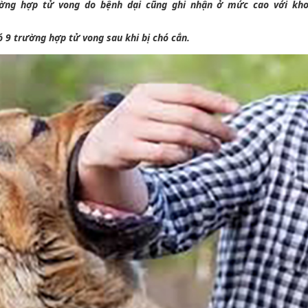
rường hợp tử vong do bệnh dại cũng ghi nhận ở mức cao với kh
ó 9 trường hợp tử vong sau khi bị chó cắn.