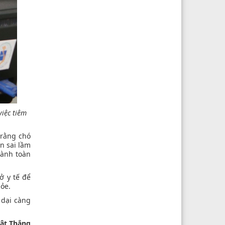
iệc tiêm
 rằng chó
n sai lầm
hành toàn
ở y tế để
hỏe.
 dại càng
ật Thắng