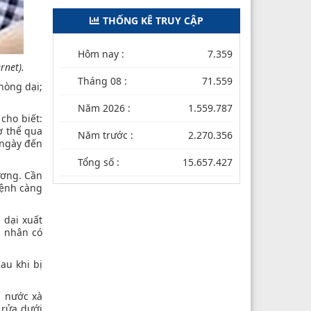
THỐNG KÊ TRUY CẬP
Hôm nay :
7.359
rnet)
.
Tháng 08 :
71.559
hòng dại;
Năm 2026 :
1.559.787
cho biết:
ơ thể qua
Năm trước :
2.270.356
 ngày đến
Tổng số :
15.657.427
ương. Cần
bệnh càng
 dại xuất
h nhân có
au khi bị
a nước xà
 rửa dưới