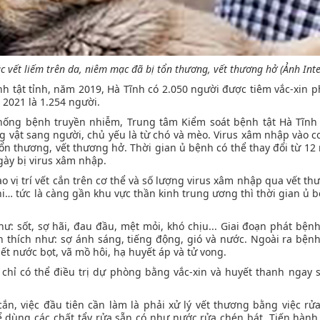
ặc vết liếm trên da, niêm mạc đã bị tổn thương, vết thương hở
(Ảnh Inte
h tật tỉnh, năm 2019, Hà Tĩnh có 2.050 người được tiêm vắc-xin p
2021 là 1.254 người.
hống bệnh truyền nhiễm, Trung tâm Kiểm soát bệnh tật Hà Tĩnh 
ng vật sang người, chủ yếu là từ chó và mèo. Virus xâm nhập vào c
tổn thương, vết thương hở. Thời gian ủ bệnh có thể thay đổi từ 12
gày bị virus xâm nhập.
 vị trí vết cắn trên cơ thể và số lượng virus xâm nhập qua vết th
chi… tức là càng gần khu vực thần kinh trung ương thì thời gian ủ 
ư: sốt, sợ hãi, đau đầu, mệt mỏi, khó chịu... Giai đoạn phát bệnh
ch thích như: sợ ánh sáng, tiếng động, gió và nước. Ngoài ra bện
iết nước bọt, vã mồ hôi, hạ huyết áp và tử vong.
 chỉ có thể điều trị dự phòng bằng vắc-xin và huyết thanh ngay s
ắn, việc đầu tiên cần làm là phải xử lý vết thương bằng việc rử
 dùng các chất tẩy rửa sẵn có như nước rửa chén bát. Tiến hành