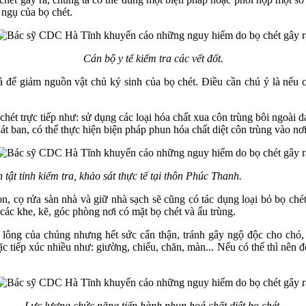
 ngụ của bọ chét.
Cán bộ y tế kiểm tra các vết đốt.
để giảm nguồn vật chủ ký sinh của bọ chét. Điều cần chú ý là nếu chu
hét trực tiếp như: sử dụng các loại hóa chất xua côn trùng bôi ngoài da
át ban, có thể thực hiện biện pháp phun hóa chất diệt côn trùng vào nơi
 tỉnh kiểm tra, khảo sát thực tế tại thôn Phúc Thanh.
n, cọ rửa sàn nhà và giữ nhà sạch sẽ cũng có tác dụng loại bỏ bọ chét
các khe, kẽ, góc phòng nơi có mặt bọ chét và ấu trùng.
 lông của chúng nhưng hết sức cẩn thận, tránh gây ngộ độc cho chó, 
tiếp xúc nhiều như: giường, chiếu, chăn, màn... Nếu có thể thì nên đố
Lực lượng chức năng tiến hành phun hoá chất diệt bọ chét.