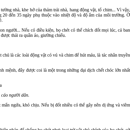
 tường nhà, khe hở của thảm trải nhà, hang động vật, tổ chim... Vì vậy,
ng 20 đến 35 ngày phụ thuộc vào nhiệt độ và độ ẩm của môi trường. Ở
è.
n người... Nếu có điều kiện, bọ chét có thể chích đốt mọi lúc, cả ban
 được thải ra quần áo, giường chiếu.
 chủ là các loài động vật có vú và chim để hút máu, là tác nhân truyề
sinh mệnh, đây được coi là một trong những đại dịch chết chóc lớn nhất
 cáo người dân.
: mẩn ngứa, khó chịu. Nếu bị đốt nhiều có thể gây nên dị ứng và viêm
ện pháp để chống bọ chét như: loại trừ vật chủ chính của bọ chét, s