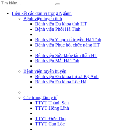
Liên kết các đơn vị trong Ngành
Bệnh viện tuyến tỉnh
Bệnh viện Đa khoa tỉnh HT
Bệnh viện Phổi Hà Tĩnh
Bệnh viện Y học cổ truyền Hà Tĩnh
Bệnh viện Phục hồi chức năng HT
Bệnh viện Sức khỏe tâm thần HT
Bệnh viện Mắt Hà Tĩnh
Bệnh viện tuyến huyện
Bệnh viện Đa khoa thị xã Kỳ Anh
Bệnh viện Đa khoa Lộc Hà
Các trung tâm y tế
TTYT Thành Sen
TTYT Hồng Lĩnh
TTYT Đức Thọ
TTYT Can Lộc