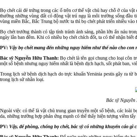
Bọ chét cái đẻ trứng trong các ổ trên cơ thể vật chủ hay chỗ ở của vật
thường những vùng đất có động vật trú ngụ là môi trường sống đầu ti
vùng miền Bắc, Bắc Trung bộ nước ta thì bọ chét phát triển nhiều vào 
Bọ chét trưởng thành có tập tính tránh ánh sáng, phần lớn ẩn náu tron
ngày lẫn ban đêm. Khi có nhiều bọ chét chích đốt, ta có thể nhận biết
PV:
Vậy bọ chét mang đến những nguy hiểm như thế nào cho con n
Bác sỹ Nguyễn Hữu Thanh:
Bọ chét là tên gọi chung cho loại côn t
một số bệnh nhưng nguy hiểm nhất là bệnh dịch hạch, sốt phát ban, viê
Trong lịch sử bệnh dịch hạch do trực khuẩn Yersinia pestis gây ra từ 
trong lịch sử nhân loại.
Bác sỹ Nguyễn 
Ngoài việc có thể là vật chủ trung gian truyền một số bệnh, các loài
da, những trường hợp phản ứng mạnh có thể thấy hiện tượng viêm tấy 
PV:
Vậy, để phòng, chống bọ chét, bác sỹ có những khuyến cáo gì 
Bác sỹ Nguyễn Hữu Thanh:
Để ngăn ngừa những nguy hiểm do bọ ché