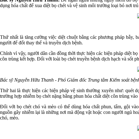
dụng hóa chất để xua diệt bọ chét và vệ sinh môi trường loại bỏ nơi trú
Thứ nhất là tăng cường việc diệt chuột bằng các phương pháp bẫy, bả 
người để đốt thay thế và truyền dịch bệnh.
Chính vì vậy, người dân cần đồng thời thực hiện các biện pháp diệt bọ c
côn trùng kết hợp. Đối với loài bọ chét truyền bệnh dịch hạch và sốt ph
Bác sỹ Nguyễn Hữu Thanh - Phó Giám đốc Trung tâm Kiểm soát bệnh tật
Thứ hai là thực hiện các biện pháp vệ sinh thường xuyên như: quét dọ
trường hợp nhiễm bọ chét nặng bằng phun hóa chất diệt côn trùng vào 
Đối với bọ chét chó và mèo có thể dùng hóa chất phun, tẩm, gội vào
nguồn gây nhiễm lại là những nơi mà động vật hoặc con người ngủ hoặc 
chó, mèo.