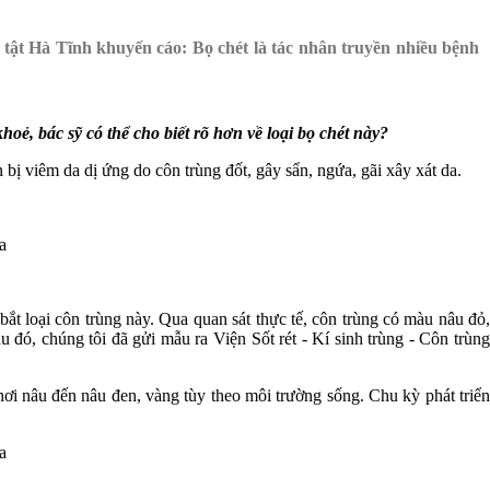
tật Hà Tĩnh khuyến cáo: Bọ chét là tác nhân truyền nhiều bệnh
oẻ, bác sỹ có thể cho biết rõ hơn về loại bọ chét này?
ị viêm da dị ứng do côn trùng đốt, gây sẩn, ngứa, gãi xây xát da.
ắt loại côn trùng này. Qua quan sát thực tế, côn trùng có màu nâu đỏ,
 đó, chúng tôi đã gửi mẫu ra Viện Sốt rét - Kí sinh trùng - Côn trùng
hơi nâu đến nâu đen, vàng tùy theo môi trường sống. Chu kỳ phát triển