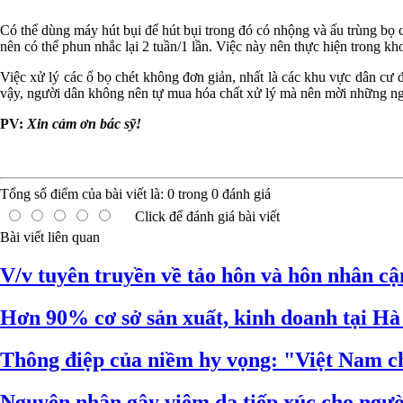
Có thể dùng máy hút bụi để hút bụi trong đó có nhộng và ấu trùng bọ c
nên có thể phun nhắc lại 2 tuần/1 lần. Việc này nên thực hiện trong kho
Việc xử lý các ổ bọ chét không đơn giản, nhất là các khu vực dân cư
vậy, người dân không nên tự mua hóa chất xử lý mà nên mời những ngườ
PV:
Xin cảm ơn bác sỹ!
Tổng số điểm của bài viết là:
0
trong
0
đánh giá
Click để đánh giá bài viết
Bài viết liên quan
V/v tuyên truyền về tảo hôn và hôn nhân cậ
Hơn 90% cơ sở sản xuất, kinh doanh tại Hà
Thông điệp của niềm hy vọng: "Việt Nam c
Nguyên nhân gây viêm da tiếp xúc cho ngườ