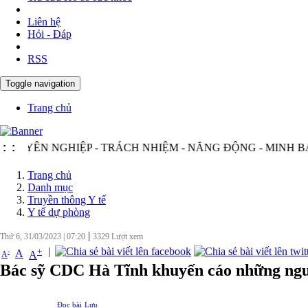
Liên hệ
Hỏi - Đáp
RSS
Toggle navigation
Trang chủ
 NGHIỆP - TRÁCH NHIỆM - NĂNG ĐỘNG - MINH BẠCH - H
:
:
Trang chủ
Danh mục
Truyền thông Y tế
Y tế dự phòng
|
Thứ 6, 31/03/2023
|
07:20
3329
Lượt xem
|
+
-
A
A
A
Bác sỹ CDC Hà Tĩnh khuyến cáo những nguy
Đọc bài
Lưu