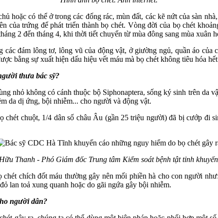
 chủ hoặc có thể ở trong các đống rác, mùn đất, các kẽ nứt của sàn nhà,
ên của trứng để phát triển thành bọ chét. Vòng đời của bọ chét khoả
tháng 2 đến tháng 4, khi thời tiết chuyển từ mùa đông sang mùa xuân h
g các đám lông tơ, lông vũ của động vật, ở giường ngủ, quần áo của co
 được bằng sự xuất hiện dấu hiệu vết máu mà bọ chét không tiêu hóa hết
gười thưa bác sỹ?
rùng nhỏ không có cánh thuộc bộ Siphonaptera, sống ký sinh trên da vật
m da dị ứng, bội nhiễm... cho người và động vật.
bọ chét chuột, 1/4 dân số châu Âu (gần 25 triệu người) đã bị cướp đi 
Hữu Thanh - Phó Giám đốc Trung tâm Kiểm soát bệnh tật tỉnh khuyến
 bọ chét chích đốt máu thường gây nên mối phiền hà cho con người như
đỏ lan toả xung quanh hoặc do gãi ngứa gây bội nhiễm.
cho người dân?
t gây ra, chúng ta có thể dùng một biện pháp hoặc phối hợp một số bi