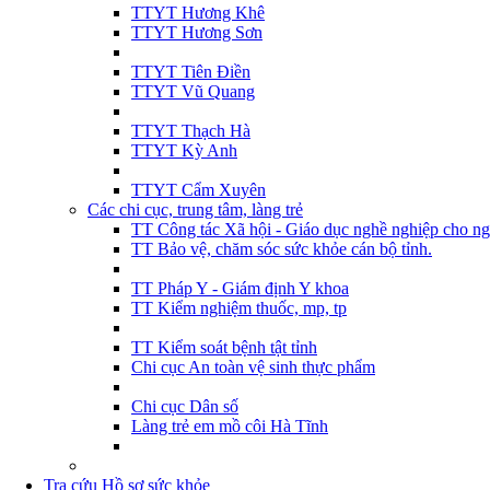
TTYT Hương Khê
TTYT Hương Sơn
TTYT Tiên Điền
TTYT Vũ Quang
TTYT Thạch Hà
TTYT Kỳ Anh
TTYT Cẩm Xuyên
Các chi cục, trung tâm, làng trẻ
TT Công tác Xã hội - Giáo dục nghề nghiệp cho ng
TT Bảo vệ, chăm sóc sức khỏe cán bộ tỉnh.
TT Pháp Y - Giám định Y khoa
TT Kiểm nghiệm thuốc, mp, tp
TT Kiểm soát bệnh tật tỉnh
Chi cục An toàn vệ sinh thực phẩm
Chi cục Dân số
Làng trẻ em mồ côi Hà Tĩnh
Tra cứu Hồ sơ sức khỏe