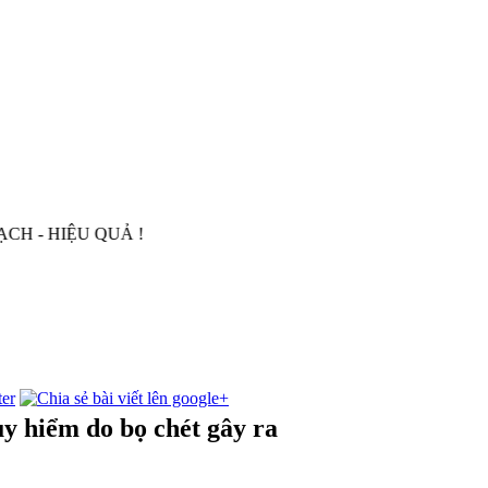
IỆU QUẢ !
 hiểm do bọ chét gây ra