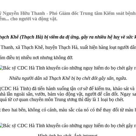
 sỹ Nguyễn Hữu Thanh - Phó Giám đốc Trung tâm Kiểm soát bệnh 
ễm... cho người và động vật.
ạch Khê (Thạch Hà) bị viêm da dị ứng, gây ra nhiều hệ luỵ về sức kh
Thanh, xã Thạch Khê, huyện Thạch Hà, xuất hiện hàng loạt người dân b
khám điều trị nhiều nơi nhưng không đỡ.
Nhiều người dân xã Thạch Khê bị bọ chét đốt gây sẩn, ngứa.
(CDC Hà Tĩnh) đã tiến hành xuống tận cơ sở để kiểm tra, khảo sát và b
hà lẫn ngoài sân, vườn, bám vào động vật, người để cắn đốt. Ngay sau
uả từ cơ quan chuyên môn Trung ương thì đây là 1 loại bọ chét.
t theo hai bên, không có cánh, màu sắc của nó có thể thay đổi từ màu 
Hình ảnh bọ chét.
Ảnh internet.