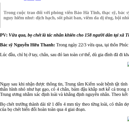
Trong cuộc trao đổi với phóng viên Báo Hà Tĩnh, thạc sỹ, bác
nguy hiểm như: dịch hạch, sốt phát ban, viêm da dị ứng, bội nhi
PV:
Vừa qua, bọ chét là tác nhân khiến cho 158 người dân tại xã Th
Bác sỹ Nguyễn Hữu Thanh:
Trong ngày 22/3 vừa qua, tại thôn Phúc 
Lúc đầu, chỉ bị ở tay, chân, sau đó lan toàn cơ thể, dù gia đình đã đi 
Ngay sau khi nhận được thông tin, Trung tâm Kiểm soát bệnh tật tỉnh 
thân hình nhỏ như hạt gạo, có 4 chân, bám đậu khắp nơi kể cả trong n
Trung ương nhằm xác định loài và khẳng định nguyên nhân. Theo kết q
Bọ chét trưởng thành dài từ 1 đến 4 mm tùy theo từng loài, có thân dẹ
của bọ chét biến đổi hoàn toàn qua 4 giai đoạn.