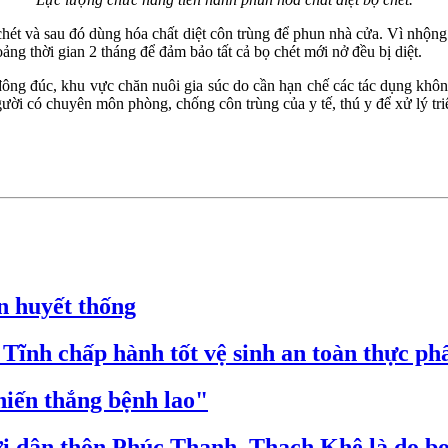
hét và sau đó dùng hóa chất diệt côn trùng để phun nhà cửa. Vì nhộng 
ảng thời gian 2 tháng để đảm bảo tất cả bọ chét mới nở đều bị diệt.
 đông đúc, khu vực chăn nuôi gia súc do cần hạn chế các tác dụng khô
i có chuyên môn phòng, chống côn trùng của y tế, thú y để xử lý triệ
n huyết thống
 Tĩnh chấp hành tốt vệ sinh an toàn thực p
hiến thắng bệnh lao"
i dân thôn Phúc Thanh, Thạch Khê là do bọ