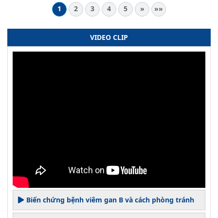
1
2
3
4
5
»
»»
VIDEO CLIP
Biến chứng bệnh viêm gan B và cách phòng tránh