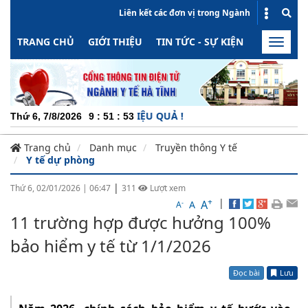
Liên kết các đơn vị trong Ngành
TRANG CHỦ
GIỚI THIỆU
TIN TỨC - SỰ KIỆN
HOẠT ĐỘN
Toggle
naviga
 ĐỘNG - MINH BẠCH - HIỆU QUẢ !
Thứ 6, 7/8/2026
9
:
51
:
54
Trang chủ
Danh mục
Truyền thông Y tế
Y tế dự phòng
|
Thứ 6, 02/01/2026
|
06:47
311
Lượt xem
+
|
A
-
A
A
11 trường hợp được hưởng 100%
bảo hiểm y tế từ 1/1/2026
Đọc bài
Lưu