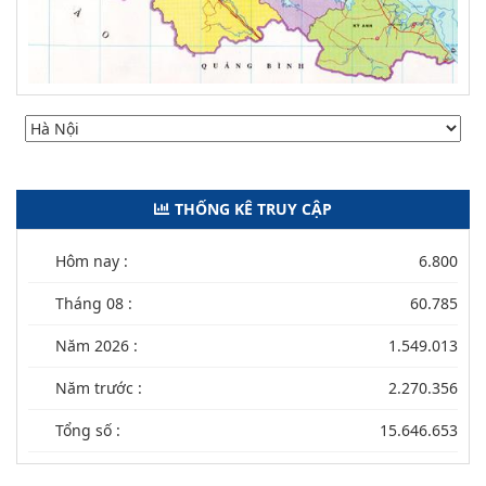
THỐNG KÊ TRUY CẬP
Hôm nay :
6.800
Tháng 08 :
60.785
Năm 2026 :
1.549.013
Năm trước :
2.270.356
Tổng số :
15.646.653