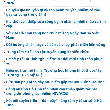
2026
Chuyên gia khuyên gì về căn bệnh truyền nhiễm có thể
gây tử vong trong 24h?
Kịp thời can thiệp cứu sống bệnh nhân bị nhồi máu cơ tim
cấp
Sở Y tế Hà Tĩnh tặng hoa chúc mừng Ngày Dân số Việt
Nam
Đổi hướng chiến lược về dân số vì sự phát triển bền vững
Trung tâm Y tế Can Lộc tuyển dụng 57 viên chức
Cơ sở y tế Hà Tĩnh "ghi điểm" từ đổi mới tinh thần phục
vụ
Hiệu quả từ mô hình “Trường học không khói thuốc” tại
Trường THCS Mỹ Duệ
Cứu sản phụ bị sa dây rau hiếm gặp tại BVĐK tỉnh Hà Tĩnh
Công an tỉnh Hà Tĩnh tập huấn can thiệp giảm tác hại
trong dự phòng lây nhiễm HIV/AIDS
Kết nối tuyến trên – “đòn bẩy” nâng tầm y tế cơ sở ở Hà
Tĩnh