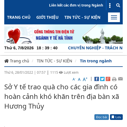
Liên kết các đơn vị trong Ngành
TRANG CHỦ
GIỚI THIỆU
TIN TỨC - SỰ KIỆN
HOẠT ĐỘN
Toggle
naviga
CHUYÊN NGHIỆP - TRÁCH NHIỆM - 
Thứ 6, 7/8/2026
18
:
39
:
41
Trang chủ
TIN TỨC - SỰ KIỆN
Tin trong ngành
|
Thứ 6, 28/01/2022
|
07:57
1115
Lượt xem
+
|
A
-
A
A
Sở Y tế trao quà cho các gia đình có
hoàn cảnh khó khăn trên địa bàn xã
Hương Thủy
Đọc bài
Lưu