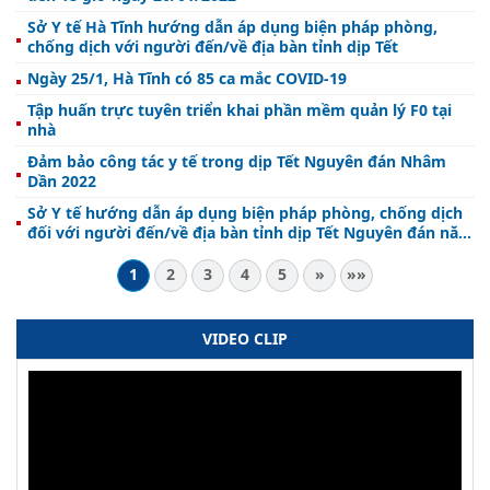
Sở Y tế Hà Tĩnh hướng dẫn áp dụng biện pháp phòng,
chống dịch với người đến/về địa bàn tỉnh dịp Tết
Ngày 25/1, Hà Tĩnh có 85 ca mắc COVID-19
Tập huấn trực tuyên triển khai phần mềm quản lý F0 tại
nhà
Đảm bảo công tác y tế trong dịp Tết Nguyên đán Nhâm
Dần 2022
Sở Y tế hướng dẫn áp dụng biện pháp phòng, chống dịch
đối với người đến/về địa bàn tỉnh dịp Tết Nguyên đán năm
2022
1
2
3
4
5
»
»»
VIDEO CLIP