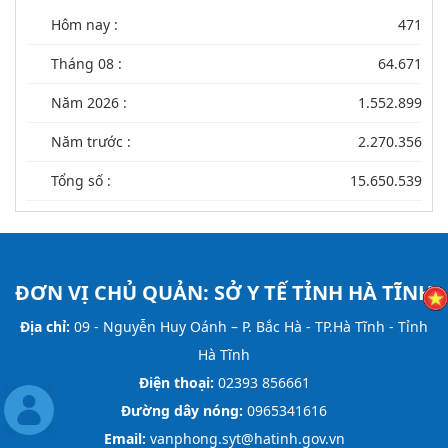
Hôm nay :
471
Tháng 08 :
64.671
Năm 2026 :
1.552.899
Năm trước :
2.270.356
Tổng số :
15.650.539
ĐƠN VỊ CHỦ QUẢN:
SỞ Y TẾ TỈNH HÀ TĨNH
Địa chỉ:
09 - Nguyễn Huy Oánh – P. Bắc Hà - TP.Hà Tĩnh - Tỉnh
Hà Tĩnh
Điện thoại:
02393 856661
Đường dây nóng:
0965341616
Email:
vanphong.syt@hatinh.gov.vn