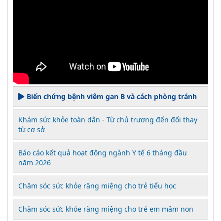
Biến chứng bệnh viêm gan B và cách phòng tránh
Khám sức khỏe toàn dân - Từ chủ trương đến đổi thay
từ cơ sở
Báo cáo kết quả hoạt động ngành Y tế 6 tháng đầu
năm 2026
Chăm sóc sức khỏe răng miệng cho trẻ tiểu học
Chăm sóc sức khỏe răng miệng cho trẻ em mầm non