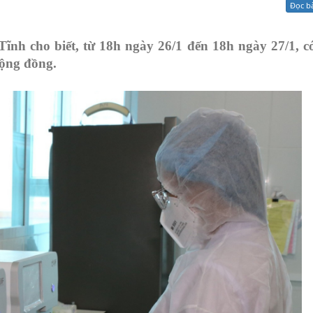
Đọc b
Xử lý kiến nghị - Khiếu nại tố cáo
Khác
ĩnh cho biết, từ 18h ngày 26/1 đến 18h ngày 27/1, c
cộng đồng.