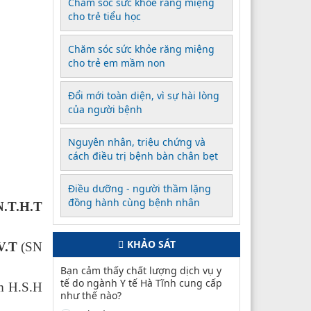
Chăm sóc sức khỏe răng miệng
cho trẻ tiểu học
Chăm sóc sức khỏe răng miệng
cho trẻ em mầm non
Đổi mới toàn diện, vì sự hài lòng
của người bệnh
Nguyên nhân, triệu chứng và
cách điều trị bệnh bàn chân bẹt
Điều dưỡng - người thầm lặng
đồng hành cùng bệnh nhân
N.T.H.T
KHẢO SÁT
V.T
(SN
Bạn cảm thấy chất lượng dịch vụ y
tế do ngành Y tế Hà Tĩnh cung cấp
m H.S.H
như thế nào?