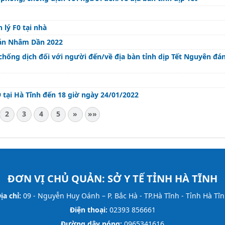
lý F0 tại nhà
đán Nhâm Dần 2022
hống dịch đối với người đến/về địa bàn tỉnh dịp Tết Nguyên đ
 tại Hà Tĩnh đến 18 giờ ngày 24/01/2022
2
3
4
5
»
»»
ĐƠN VỊ CHỦ QUẢN:
SỞ Y TẾ TỈNH HÀ TĨNH
ịa chỉ:
09 - Nguyễn Huy Oánh – P. Bắc Hà - TP.Hà Tĩnh - Tỉnh Hà Tĩ
Điện thoại:
02393 856661
Đường dây nóng:
0965341616