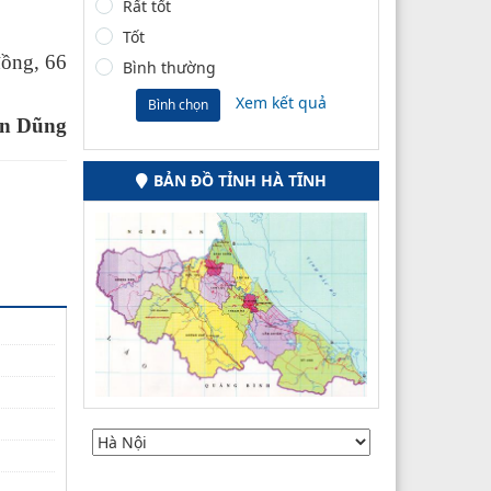
Rất tốt
Tốt
đồng, 66
Bình thường
Xem kết quả
Bình chọn
n Dũng
BẢN ĐỒ TỈNH HÀ TĨNH