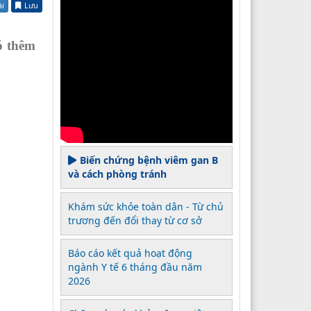
ài
Lưu
ó thêm
Biến chứng bệnh viêm gan B
và cách phòng tránh
Khám sức khỏe toàn dân - Từ chủ
trương đến đổi thay từ cơ sở
Báo cáo kết quả hoạt động
ngành Y tế 6 tháng đầu năm
2026