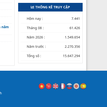
THỐNG KÊ TRUY CẬP
Hôm nay :
7.441
án năm
Tháng 08 :
61.426
Năm 2026 :
1.549.654
Năm trước :
2.270.356
Tổng số :
15.647.294
nh