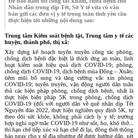
Để bảo đảm tốt công tác khám, chữa bệnh cho
Nhân dân trong dịp Tết, Sở Y tế vừa có văn
bản gửi các đơn vị y tế trong toàn tỉnh yêu cầu
thực hiện tốt những nội dung sau:
Trung tâm Kiểm soát bệnh tật, Trung tâm y tế các
huyện, thành phố, thị xã:
Xây dựng kế hoạch tuyên truyền công tác phòng,
chống dịch bệnh đặc biệt là thích ứng an toàn, linh
hoạt kiểm soát hiệu quả dịch COVID-19; phòng,
chống dịch COVID-19, dịch bệnh mùa Đông – Xuân;
tiêm mũi bổ sung và tăng cường vắc xin phòng
COVID-19; tuyên truyền, vận động người dân tuân
thủ các biện pháp phòng, chống dịch bệnh, nhất là
thực hiện biện pháp 5K trong phòng, chống dịch
COVID-19 (đối với người dân về quê nhân dịp Tết
Nguyên đán 2022, thực hiện nghiêm quy định 5K, tự
theo dõi sức khỏe, không phải cách ly y tế; trường
hợp nghi ngờ mắc COVID-19 như sốt, ho, khó thở...
thì hạn chế tiếp xúc và hạn chế đi lại, đồng thời thông
báo ngay cho y tế địa phương để được hướng dẫn, xét