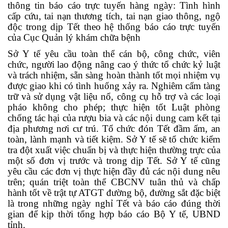
thông tin báo cáo trực tuyến hàng ngày: Tình hình
cấp cứu, tai nạn thương tích, tai nạn giao thông, ngộ
độc trong dịp Tết theo hệ thống báo cáo trực tuyến
của Cục Quản lý khám chữa bệnh
Sở Y tế yêu cầu toàn thể cán bộ, công chức, viên
chức, người lao động nâng cao ý thức tổ chức kỷ luật
và trách nhiệm, sẵn sàng hoàn thành tốt mọi nhiệm vụ
được giao khi có tình huống xảy ra. Nghiêm cấm tàng
trữ và sử dụng vật liệu nổ, công cụ hỗ trợ và các loại
pháo không cho phép; thực hiện tốt Luật phòng
chống tác hại của rượu bia và các nội dung cam kết tại
địa phương nơi cư trú. Tổ chức đón Tết đầm ấm, an
toàn, lành mạnh và tiết kiệm. Sở Y tế sẽ tổ chức kiểm
tra đột xuất việc chuẩn bị và thực hiện thường trực của
một số đơn vị trước và trong dịp Tết. Sở Y tế cũng
yêu cầu các đơn vị thực hiện đầy đủ các nội dung nêu
trên; quán triệt toàn thể CBCNV tuân thủ và chấp
hành tốt về trật tự ATGT đường bộ, đường sắt đặc biệt
là trong những ngày nghỉ Tết và báo cáo đúng thời
gian để kịp thời tổng hợp báo cáo Bộ Y tế, UBND
tỉnh.