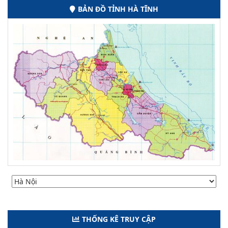
BẢN ĐỒ TỈNH HÀ TĨNH
THỐNG KÊ TRUY CẬP