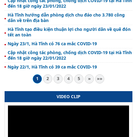
Cập nhật công tác phòng, chống dịch COVID-19 tại Hà Tĩnh
đến 18 giờ ngày 23/01/2022
Hà Tĩnh hướng dẫn phòng dịch chu đáo cho 3.780 công
dân về trên địa bàn
Hà Tĩnh tạo điều kiện thuận lợi cho người dân về quê đón
tết an toàn
Ngày 23/1, Hà Tĩnh có 76 ca mắc COVID-19
Cập nhật công tác phòng, chống dịch COVID-19 tại Hà Tĩnh
đến 18 giờ ngày 22/01/2022
Ngày 22/1, Hà Tĩnh có 39 ca mắc COVID-19
1
2
3
4
5
»
»»
VIDEO CLIP