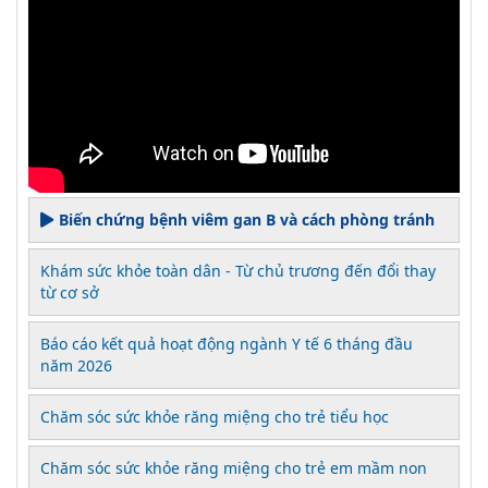
Biến chứng bệnh viêm gan B và cách phòng tránh
Khám sức khỏe toàn dân - Từ chủ trương đến đổi thay
từ cơ sở
Báo cáo kết quả hoạt động ngành Y tế 6 tháng đầu
năm 2026
Chăm sóc sức khỏe răng miệng cho trẻ tiểu học
Chăm sóc sức khỏe răng miệng cho trẻ em mầm non