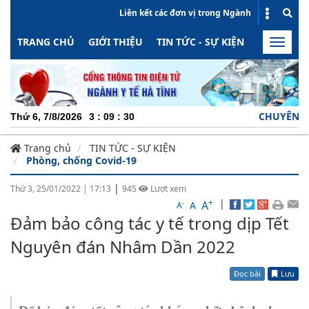
Liên kết các đơn vị trong Ngành
TRANG CHỦ
GIỚI THIỆU
TIN TỨC - SỰ KIỆN
HOẠT ĐỘN
Toggle
naviga
CHUYÊN NGHIỆP -
Thứ 6, 7/8/2026
3
:
09
:
31
Trang chủ
TIN TỨC - SỰ KIỆN
Phòng, chống Covid-19
|
Thứ 3, 25/01/2022
|
17:13
945
Lượt xem
+
|
A
-
A
A
Đảm bảo công tác y tế trong dịp Tết
Nguyên đán Nhâm Dần 2022
Đọc bài
Lưu