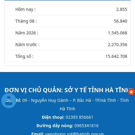
Hôm nay :
2.855
Tháng 08 :
56.840
Năm 2026 :
1.545.068
Năm trước :
2.270.356
Tổng số :
15.642.708
ĐƠN VỊ CHỦ QUẢN:
SỞ Y TẾ TỈNH HÀ TĨNH
Địa chỉ:
09 - Nguyễn Huy Oánh – P. Bắc Hà - TP.Hà Tĩnh - Tỉnh
Hà Tĩnh
Điện thoại:
02393 856661
Đường dây nóng:
0965341616
Email:
vanphong.syt@hatinh.gov.vn