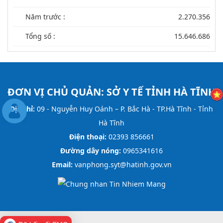
Năm trước :
2.270.356
Tổng số :
15.646.686
ĐƠN VỊ CHỦ QUẢN:
SỞ Y TẾ TỈNH HÀ TĨNH
Địa chỉ:
09 - Nguyễn Huy Oánh – P. Bắc Hà - TP.Hà Tĩnh - Tỉnh
Hà Tĩnh
Điện thoại:
02393 856661
Đường dây nóng:
0965341616
Email:
vanphong.syt@hatinh.gov.vn