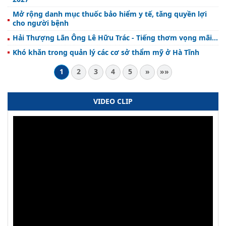
Mở rộng danh mục thuốc bảo hiểm y tế, tăng quyền lợi
cho người bệnh
Hải Thượng Lãn Ông Lê Hữu Trác - Tiếng thơm vọng mãi...
Khó khăn trong quản lý các cơ sở thẩm mỹ ở Hà Tĩnh
1
2
3
4
5
»
»»
VIDEO CLIP