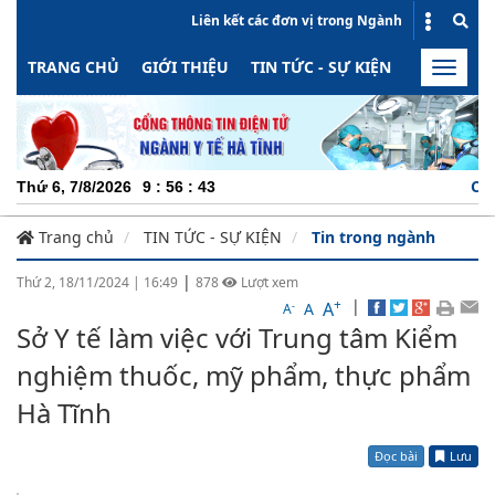
Liên kết các đơn vị trong Ngành
TRANG CHỦ
GIỚI THIỆU
TIN TỨC - SỰ KIỆN
HOẠT ĐỘN
Toggle
naviga
CHUYÊN NGHI
Thứ 6, 7/8/2026
9
:
56
:
44
Trang chủ
TIN TỨC - SỰ KIỆN
Tin trong ngành
|
Thứ 2, 18/11/2024
|
16:49
878
Lượt xem
+
|
A
-
A
A
Sở Y tế làm việc với Trung tâm Kiểm
nghiệm thuốc, mỹ phẩm, thực phẩm
Hà Tĩnh
Đọc bài
Lưu