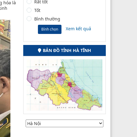
Rất tốt
g hóa là
kinh
Tốt
Bình thường
Xem kết quả
Bình chọn
BẢN ĐỒ TỈNH HÀ TĨNH