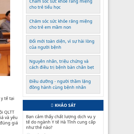
Chăm sóc sức khỏe răng miệng
cho trẻ tiểu học
Chăm sóc sức khỏe răng miệng
cho trẻ em mầm non
Đổi mới toàn diện, vì sự hài lòng
của người bệnh
Nguyên nhân, triệu chứng và
cách điều trị bệnh bàn chân bẹt
Điều dưỡng - người thầm lặng
đồng hành cùng bệnh nhân
 tế tại
KHẢO SÁT
ội QLTT
Bạn cảm thấy chất lượng dịch vụ y
iá và yêu
tế do ngành Y tế Hà Tĩnh cung cấp
 đúng giá
như thế nào?