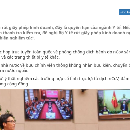
Xử lý kiến nghị - Khiếu nại tố cáo
Khác
Đọc b
u rút giấy phép kinh doanh, đây là quyền hạn của ngành Y tế. Nế
 thanh tra kiểm tra, đề nghị Bộ Y tế rút giấy phép kinh doanh n
 hiện nghiêm túc”.
c họp trực tuyến toàn quốc về phòng chống dịch bệnh do nCoV sá
à các trang thiết bị y tế khác.
 nhà nước về bưu chính viễn thông không nhận bưu kiện, chuyển 
 ra nước ngoài.
 lý thật nghiêm các trường hợp cố tình trục lợi từ dịch nCoV, đảm
rong cộng đồng.