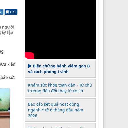
ài
Lưu
u người
gay lập
ng
bưu kiện
Biến chứng bệnh viêm gan B
và cách phòng tránh
 bảo sức
Khám sức khỏe toàn dân - Từ chủ
trương đến đổi thay từ cơ sở
Báo cáo kết quả hoạt động
ngành Y tế 6 tháng đầu năm
2026