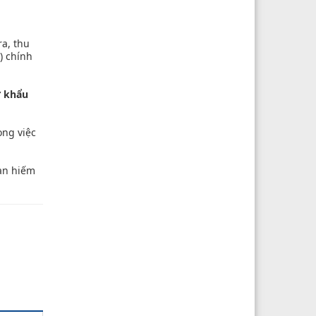
a, thu
) chính
ư khẩu
ong việc
han hiếm