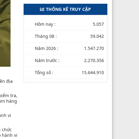
THỐNG KÊ TRUY CẬP
Hôm nay :
5.057
Tháng 08 :
59.042
Năm 2026 :
1.547.270
Năm trước :
2.270.356
Tổng số :
15.644.910
rên địa
kiểm tra,
găm hàng
ành vi
g chức
 hành vi