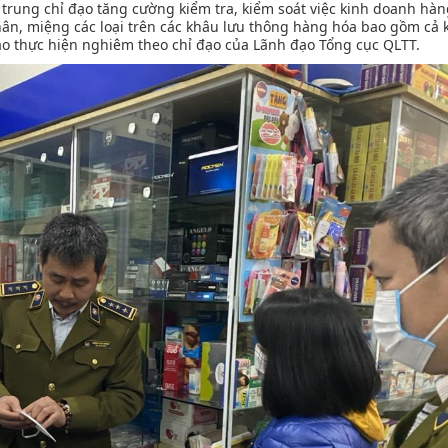
 trung chỉ đạo tăng cường kiểm tra, kiểm soát việc kinh doanh hàn
chân, miệng các loại trên các khâu lưu thông hàng hóa bao gồm cả 
o thực hiện nghiêm theo chỉ đạo của Lãnh đạo Tổng cục QLTT.