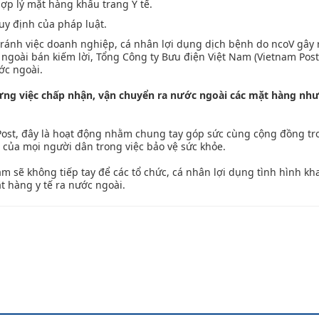
ợp lý mặt hàng khẩu trang Y tế.
quy định của pháp luật.
ránh việc doanh nghiệp, cá nhân lợi dụng dịch bệnh do ncoV gây r
 ngoài bán kiếm lời, Tổng Công ty Bưu điện Việt Nam (Vietnam Post
ớc ngoài.
ừng việc chấp nhận, vận chuyển ra nước ngoài các mặt hàng nh
st, đây là hoạt động nhằm chung tay góp sức cùng cộng đồng tr
 của mọi người dân trong việc bảo vệ sức khỏe.
Nam sẽ không tiếp tay để các tổ chức, cá nhân lợi dụng tình hình k
 hàng y tế ra nước ngoài.