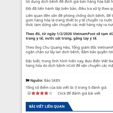
lợi dụng dịch bệnh để định giá bán hàng hóa bất h
Đội đã tiến hành lập biên bản, điều tra xử lý theo 
Liên quan đến vấn đề phòng chống dịch bệnh, để t
gom hàng hóa là trang thiết bị y tế chuyển ra nước
thức tạm dừng vận chuyển các mặt hàng này ra nư
Theo đó, từ ngày 1/2/2020 VietnamPost sẽ tạm d
trang y tế, nước sát trùng, găng tay y tế.
Theo ông Chu Quang Hào, Tổng giám đốc VietnamPo
ngăn chặn sự lây lan dịch bệnh, đảm bảo quyền lợi
Đặc biệt, trong tình hình hiện nay, Bưu điện Việt 
hàng hóa do dịch bệnh nCoV để vận chuyển các mặt
Nguồn:
Báo SKĐS
Tổng số điểm của bài viết là:
0
trong
0
đánh giá
Click để đánh giá bài viết
BÀI VIẾT LIÊN QUAN