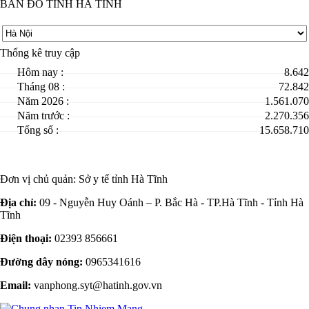
BẢN ĐỒ TỈNH HÀ TĨNH
Thống kê truy cập
Hôm nay :
8.642
Tháng 08 :
72.842
Năm 2026 :
1.561.070
Năm trước :
2.270.356
Tổng số :
15.658.710
Đơn vị chủ quản:
Sở y tế tỉnh Hà Tĩnh
Địa chỉ:
09 - Nguyễn Huy Oánh – P. Bắc Hà - TP.Hà Tĩnh - Tỉnh Hà
Tĩnh
Điện thoại:
02393 856661
Đường dây nóng:
0965341616
Email:
vanphong.syt@hatinh.gov.vn