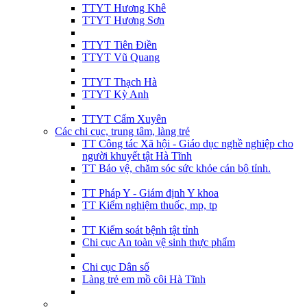
TTYT Hương Khê
TTYT Hương Sơn
TTYT Tiên Điền
TTYT Vũ Quang
TTYT Thạch Hà
TTYT Kỳ Anh
TTYT Cẩm Xuyên
Các chi cục, trung tâm, làng trẻ
TT Công tác Xã hội - Giáo dục nghề nghiệp cho
người khuyết tật Hà Tĩnh
TT Bảo vệ, chăm sóc sức khỏe cán bộ tỉnh.
TT Pháp Y - Giám định Y khoa
TT Kiểm nghiệm thuốc, mp, tp
TT Kiểm soát bệnh tật tỉnh
Chi cục An toàn vệ sinh thực phẩm
Chi cục Dân số
Làng trẻ em mồ côi Hà Tĩnh