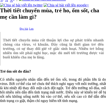
A
A
Thời tiết chuyển mùa, trẻ ho, ốm sốt, cha
mẹ cần làm gì?
Đọc bài
Lưu
Thời tiết chuyển mùa rất thuận lợi cho sự phát triển nhanh
chóng của virus, vi khuẩn. Đây cũng là thời gian trẻ đến
trường, có sự thay đổi giờ về giấc sinh hoạt. Nhiều trẻ bỗng
nhiên ốm sốt phải nghỉ học, mặc dù mới tới trường được vài
buổi khiến cha mẹ lo lắng.
Trẻ ốm sốt do đâu?
Có nhiều nguyên nhân dẫn đến trẻ ốm sốt, trong đó phần lớn là do
virus. Bởi cơ thể của trẻ chưa thể thích nghi ngay với môi trường, nhất
là khi nhiệt độ thay đổi một cách đột ngột. Trẻ đến trường nô đùa, mồ
hôi nhiều nên dẫn đến tình trạng mất nước. Điều này sẽ khiến trẻ dễ bị
sốt nếu không uống nước bù vào cơ thể, nếu sốt cao có thể dẫn đến
tình trạng co giật, thậm chí nguy hiểm tới tính mạng.