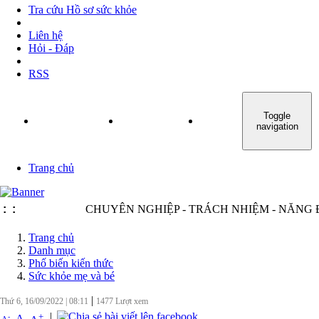
Tra cứu Hồ sơ sức khỏe
Liên hệ
Hỏi - Đáp
RSS
Toggle
TRANG CHỦ
GIỚI THIỆU
TIN TỨC - SỰ KIỆN
navigation
Trang chủ
:
:
CHUYÊN NGHIỆP - TRÁCH NHIỆM - NĂNG ĐỘNG
Trang chủ
Danh mục
Phố biến kiến thức
Sức khỏe mẹ và bé
|
Thứ 6, 16/09/2022
|
08:11
1477
Lượt xem
|
+
-
A