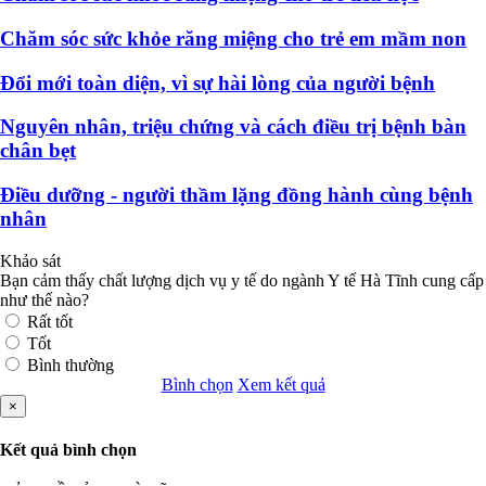
Chăm sóc sức khỏe răng miệng cho trẻ em mầm non
Đổi mới toàn diện, vì sự hài lòng của người bệnh
Nguyên nhân, triệu chứng và cách điều trị bệnh bàn
chân bẹt
Điều dưỡng - người thầm lặng đồng hành cùng bệnh
nhân
Khảo sát
Bạn cảm thấy chất lượng dịch vụ y tế do ngành Y tế Hà Tĩnh cung cấp
như thế nào?
Rất tốt
Tốt
Bình thường
Bình chọn
Xem kết quả
×
Kết quả bình chọn