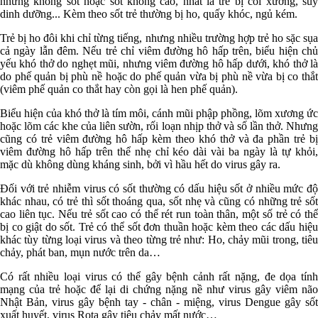
nhưng không sốt hoặc sốt không cao, nhất là trẻ bị còi xương, suy
dinh dưỡng... Kèm theo sốt trẻ thường bị ho, quấy khóc, ngủ kém.
Trẻ bị ho đôi khi chỉ từng tiếng, nhưng nhiều trường hợp trẻ ho sặc sụa
cả ngày lẫn đêm. Nếu trẻ chỉ viêm đường hô hấp trên, biểu hiện chủ
yếu khó thở do nghẹt mũi, nhưng viêm đường hô hấp dưới, khó thở là
do phế quản bị phù nề hoặc do phế quản vừa bị phù nề vừa bị co thắt
(viêm phế quản co thắt hay còn gọi là hen phế quản).
Biểu hiện của khó thở là tím môi, cánh mũi phập phồng, lõm xương ức
hoặc lõm các khe của liên sườn, rối loạn nhịp thở và số lần thở. Nhưng
cũng có trẻ viêm đường hô hấp kèm theo khó thở và đa phần trẻ bị
viêm đường hô hấp trên thể nhẹ chỉ kéo dài vài ba ngày là tự khỏi,
mặc dù không dùng kháng sinh, bởi vì hầu hết do virus gây ra.
Đối với trẻ nhiễm virus có sốt thường có dấu hiệu sốt ở nhiều mức độ
khác nhau, có trẻ thì sốt thoáng qua, sốt nhẹ và cũng có những trẻ sốt
cao liên tục. Nếu trẻ sốt cao có thể rét run toàn thân, một số trẻ có thể
bị co giật do sốt. Trẻ có thể sốt đơn thuần hoặc kèm theo các dấu hiệu
khác tùy từng loại virus và theo từng trẻ như: Ho, chảy mũi trong, tiêu
chảy, phát ban, mụn nước trên da…
Có rất nhiều loại virus có thể gây bệnh cảnh rất nặng, đe dọa tính
mạng của trẻ hoặc để lại di chứng nặng nề như virus gây viêm não
Nhật Bản, virus gây bệnh tay - chân - miệng, virus Dengue gây sốt
xuất huyết, virus Rota gây tiêu chảy mất nước…