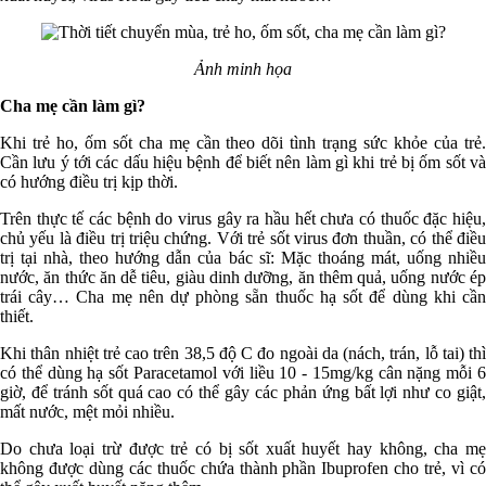
Ảnh minh họa
Cha mẹ cần làm gì?
Khi trẻ ho, ốm sốt cha mẹ cần theo dõi tình trạng sức khỏe của trẻ.
Cần lưu ý tới các dấu hiệu bệnh để biết nên làm gì khi trẻ bị ốm sốt và
có hướng điều trị kịp thời.
Trên thực tế các bệnh do virus gây ra hầu hết chưa có thuốc đặc hiệu,
chủ yếu là điều trị triệu chứng. Với trẻ sốt virus đơn thuần, có thể điều
trị tại nhà, theo hướng dẫn của bác sĩ: Mặc thoáng mát, uống nhiều
nước, ăn thức ăn dễ tiêu, giàu dinh dưỡng, ăn thêm quả, uống nước ép
trái cây… Cha mẹ nên dự phòng sẵn thuốc hạ sốt để dùng khi cần
thiết.
Khi thân nhiệt trẻ cao trên 38,5 độ C đo ngoài da (nách, trán, lỗ tai) thì
có thể dùng hạ sốt Paracetamol với liều 10 - 15mg/kg cân nặng mỗi 6
giờ, để tránh sốt quá cao có thể gây các phản ứng bất lợi như co giật,
mất nước, mệt mỏi nhiều.
Do chưa loại trừ được trẻ có bị sốt xuất huyết hay không, cha mẹ
không được dùng các thuốc chứa thành phần Ibuprofen cho trẻ, vì có