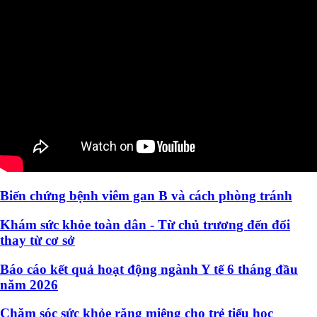
Biến chứng bệnh viêm gan B và cách phòng tránh
Khám sức khỏe toàn dân - Từ chủ trương đến đổi
thay từ cơ sở
Báo cáo kết quả hoạt động ngành Y tế 6 tháng đầu
năm 2026
Chăm sóc sức khỏe răng miệng cho trẻ tiểu học