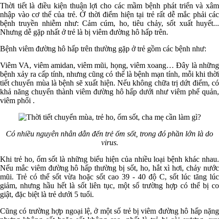
Thời tiết là điều kiện thuận lợi cho các mầm bệnh phát triển và xâm
nhập vào cơ thể của trẻ. Ở thời điểm hiện tại trẻ rất dễ mắc phải các
bệnh truyền nhiễm như: Cảm cúm, ho, tiêu chảy, sốt xuất huyết...
Nhưng dễ gặp nhất ở trẻ là bị viêm đường hô hấp trên.
Bệnh viêm đường hô hấp trên thường gặp ở trẻ gồm các bệnh như:
Viêm VA, viêm amidan, viêm mũi, họng, viêm xoang… Đây là những
bệnh xảy ra cấp tính, nhưng cũng có thể là bệnh mạn tính, mỗi khi thời
tiết chuyển mùa là bệnh sẽ xuất hiện. Nếu không chữa trị dứt điểm, có
khả năng chuyển thành viêm đường hô hấp dưới như viêm phế quản,
viêm phổi .
Có nhiều nguyên nhân dẫn đến trẻ ốm sốt, trong đó phần lớn là do
virus.
Khi trẻ ho, ốm sốt là những biểu hiện của nhiều loại bệnh khác nhau.
Nếu mắc viêm đường hô hấp thường bị sốt, ho, hắt xì hơi, chảy nước
mũi. Trẻ có thể sốt vừa hoặc sốt cao 39 - 40 độ C, sốt lúc tăng lúc
giảm, nhưng hầu hết là sốt liên tục, một số trường hợp có thể bị co
giật, đặc biệt là trẻ dưới 5 tuổi.
Cũng có trường hợp ngoại lệ, ở một số trẻ bị viêm đường hô hấp nặng