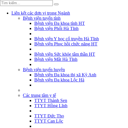
Liên kết các đơn vị trong Ngành
Bệnh viện tuyến tỉnh
Bệnh viện Đa khoa tỉnh HT
Bệnh viện Phổi Hà Tĩnh
Bệnh viện Y học cổ truyền Hà Tĩnh
Bệnh viện Phục hồi chức năng HT
Bệnh viện Sức khỏe tâm thần HT
Bệnh viện Mắt Hà Tĩnh
Bệnh viện tuyến huyện
Bệnh viện Đa khoa thị xã Kỳ Anh
Bệnh viện Đa khoa Lộc Hà
Các trung tâm y tế
TTYT Thành Sen
TTYT Hồng Lĩnh
TTYT Đức Thọ
TTYT Can Lộc