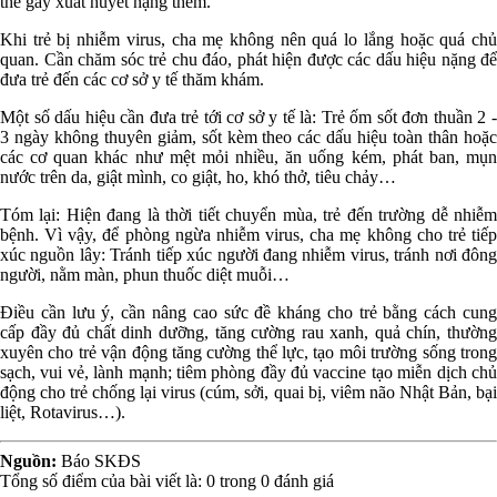
thể gây xuất huyết nặng thêm.
Khi trẻ bị nhiễm virus, cha mẹ không nên quá lo lắng hoặc quá chủ
quan. Cần chăm sóc trẻ chu đáo, phát hiện được các dấu hiệu nặng để
đưa trẻ đến các cơ sở y tế thăm khám.
Một số dấu hiệu cần đưa trẻ tới cơ sở y tế là: Trẻ ốm sốt đơn thuần 2 -
3 ngày không thuyên giảm, sốt kèm theo các dấu hiệu toàn thân hoặc
các cơ quan khác như mệt mỏi nhiều, ăn uống kém, phát ban, mụn
nước trên da, giật mình, co giật, ho, khó thở, tiêu chảy…
Tóm lại: Hiện đang là thời tiết chuyển mùa, trẻ đến trường dễ nhiễm
bệnh. Vì vậy, để phòng ngừa nhiễm virus, cha mẹ không cho trẻ tiếp
xúc nguồn lây: Tránh tiếp xúc người đang nhiễm virus, tránh nơi đông
người, nằm màn, phun thuốc diệt muỗi…
Điều cần lưu ý, cần nâng cao sức đề kháng cho trẻ bằng cách cung
cấp đầy đủ chất dinh dưỡng, tăng cường rau xanh, quả chín, thường
xuyên cho trẻ vận động tăng cường thể lực, tạo môi trường sống trong
sạch, vui vẻ, lành mạnh; tiêm phòng đầy đủ vaccine tạo miễn dịch chủ
động cho trẻ chống lại virus (cúm, sởi, quai bị, viêm não Nhật Bản, bại
liệt, Rotavirus…).
Nguồn:
Báo SKĐS
Tổng số điểm của bài viết là:
0
trong
0
đánh giá