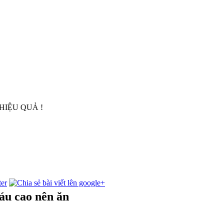
UẢ !
áu cao nên ăn