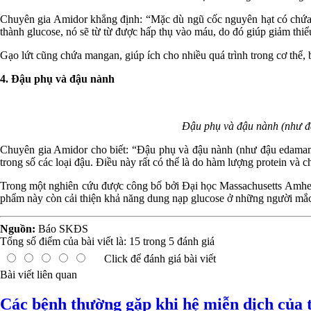
Chuyên gia Amidor khẳng định: “Mặc dù ngũ cốc nguyên hạt có chứa 
thành glucose, nó sẽ từ từ được hấp thụ vào máu, do đó giúp giảm thi
Gạo lứt cũng chứa mangan, giúp ích cho nhiều quá trình trong cơ thể,
4. Đậu phụ và đậu nành
Đậu phụ và đậu nành (như đậ
Chuyên gia Amidor cho biết: “Đậu phụ và đậu nành (như đậu edamame)
trong số các loại đậu. Điều này rất có thể là do hàm lượng protein và 
Trong một nghiên cứu được công bố bởi Đại học Massachusetts Amhers
phẩm này còn cải thiện khả năng dung nạp glucose ở những người mắc
Nguồn:
Báo SKĐS
Tổng số điểm của bài viết là:
15
trong
5
đánh giá
Click để đánh giá bài viết
Bài viết liên quan
Các bệnh thường gặp khi hệ miễn dịch của t