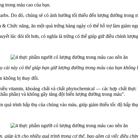
ng trong máu cao của bạn.
arbs. Do đó, chúng sẽ có ảnh hưởng tối thiểu đến lượng đường trong 
& Chức năng, ăn một quả trứng hàng ngày có thể hỗ trợ làm giảm ng
ết lúc đói tốt hơn, có nghĩa là trứng có thể giúp giữ điều chỉnh lượ
ọ cải này có thể giúp bạn giữ lượng đường trong máu của bạn không b
n không bị thay đổi.
nhiều vitamin, khoáng chất và chất phytochemical — các hợp chất thực
i khẩu phần) và không gây tăng đột biến lượng đường trong máu”.
 quá trình hấp thụ của chúng vào máu, giúp giảm thiểu tốc độ hấp th
 giúp ích cho nhiều quá trình trong cơ thể, bao gồm cả việc điều ch