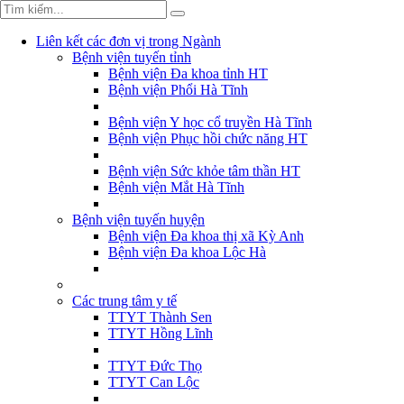
Liên kết các đơn vị trong Ngành
Bệnh viện tuyến tỉnh
Bệnh viện Đa khoa tỉnh HT
Bệnh viện Phổi Hà Tĩnh
Bệnh viện Y học cổ truyền Hà Tĩnh
Bệnh viện Phục hồi chức năng HT
Bệnh viện Sức khỏe tâm thần HT
Bệnh viện Mắt Hà Tĩnh
Bệnh viện tuyến huyện
Bệnh viện Đa khoa thị xã Kỳ Anh
Bệnh viện Đa khoa Lộc Hà
Các trung tâm y tế
TTYT Thành Sen
TTYT Hồng Lĩnh
TTYT Đức Thọ
TTYT Can Lộc