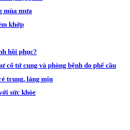
ong mùa mưa
iêm khớp
nh hồi phục?
hư cổ tử cung và phòng bệnh do phế cầu
rẻ trung, láng mịn
với sức khỏe