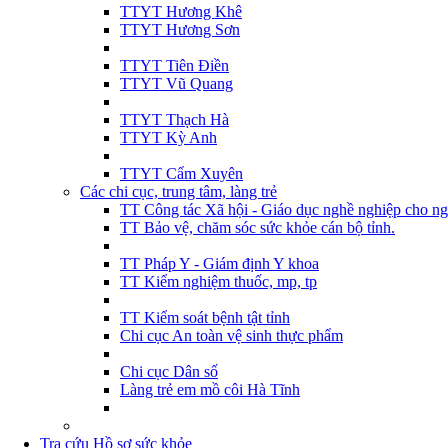
TTYT Hương Khê
TTYT Hương Sơn
TTYT Tiên Điền
TTYT Vũ Quang
TTYT Thạch Hà
TTYT Kỳ Anh
TTYT Cẩm Xuyên
Các chi cục, trung tâm, làng trẻ
TT Công tác Xã hội - Giáo dục nghề nghiệp cho ng
TT Bảo vệ, chăm sóc sức khỏe cán bộ tỉnh.
TT Pháp Y - Giám định Y khoa
TT Kiểm nghiệm thuốc, mp, tp
TT Kiểm soát bệnh tật tỉnh
Chi cục An toàn vệ sinh thực phẩm
Chi cục Dân số
Làng trẻ em mồ côi Hà Tĩnh
Tra cứu Hồ sơ sức khỏe