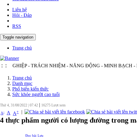
Liên hệ
Hỏi - Đáp
RSS
Toggle navigation
Trang chủ
ỆP - TRÁCH NHIỆM - NĂNG ĐỘNG - MINH BẠCH - HIỆU Q
:
:
Trang chủ
Danh mục
Phố biến kiến thức
Sức khỏe người cao tuổi
|
Thứ 4, 31/08/2022
|
07:42
16275
Lượt xem
|
+
-
A
A
A
4 thực phẩm người có lượng đường trong m
Đọc bài
Lưu