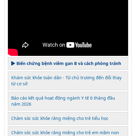
Biến chứng bệnh viêm gan B và cách phòng tránh
Khám sức khỏe toàn dân - Từ chủ trương đến đổi thay
từ cơ sở
Báo cáo kết quả hoạt động ngành Y tế 6 tháng đầu
năm 2026
Chăm sóc sức khỏe răng miệng cho trẻ tiểu học
Chăm sóc sức khỏe răng miệng cho trẻ em mầm non