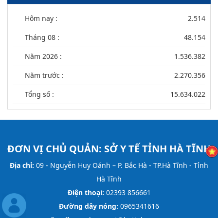
Hôm nay :
2.514
Tháng 08 :
48.154
Năm 2026 :
1.536.382
Năm trước :
2.270.356
Tổng số :
15.634.022
ĐƠN VỊ CHỦ QUẢN:
SỞ Y TẾ TỈNH HÀ TĨNH
Địa chỉ:
09 - Nguyễn Huy Oánh – P. Bắc Hà - TP.Hà Tĩnh - Tỉnh
Hà Tĩnh
Điện thoại:
02393 856661
Đường dây nóng:
0965341616