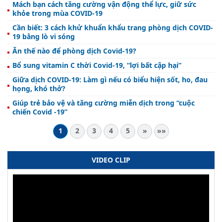
Mách bạn cách tăng cường vận động thể lực, giữ sức
khỏe trong mùa COVID-19
Cần biết: 3 cách khử khuẩn khẩu trang phòng dịch COVID-
19 bằng lò vi sóng
Ăn thế nào để phòng dịch Covid-19?
Bổ sung vitamin C thời Covid-19, “lợi bất cập hại”
Giữa dịch COVID-19: Làm gì nếu có biểu hiện sốt, ho, đau
họng, khó thở?
Giúp trẻ bảo vệ và tăng cường miễn dịch trong “cuộc
chiến Covid -19”
1
2
3
4
5
»
»»
VIDEO CLIP