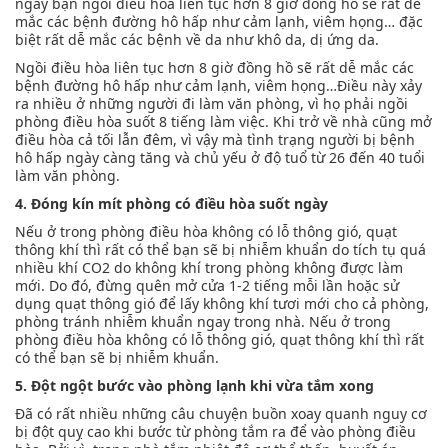
ngày bạn ngồi điều hòa liên tục hơn 8 giờ đồng hồ sẽ rất dễ
mắc các bệnh đường hô hấp như cảm lạnh, viêm họng… đặc
biệt rất dễ mắc các bệnh về da như khô da, dị ứng da.
Ngồi điều hòa liên tục hơn 8 giờ đồng hồ sẽ rất dễ mắc các
bệnh đường hô hấp như cảm lạnh, viêm họng…Điều này xảy
ra nhiều ở những người đi làm văn phòng, vì họ phải ngồi
phòng điều hòa suốt 8 tiếng làm việc. Khi trở về nhà cũng mở
điều hòa cả tối lẫn đêm, vì vậy mà tình trạng người bị bệnh
hô hấp ngày càng tăng và chủ yếu ở độ tuổ từ 26 đến 40 tuổi
làm văn phòng.
4. Đóng kín mít phòng có điều hòa suốt ngày
Nếu ở trong phòng điều hòa không có lỗ thông gió, quạt
thông khí thì rất có thể bạn sẽ bị nhiễm khuẩn do tích tụ quá
nhiều khí CO2 do không khí trong phòng không được làm
mới. Do đó, đừng quên mở cửa 1-2 tiếng mỗi lần hoặc sử
dụng quạt thông gió để lấy không khí tươi mới cho cả phòng,
phòng tránh nhiễm khuẩn ngay trong nhà. Nếu ở trong
phòng điều hòa không có lỗ thông gió, quạt thông khí thì rất
có thể bạn sẽ bị nhiễm khuẩn.
5. Đột ngột bước vào phòng lạnh khi vừa tắm xong
Đã có rất nhiều những câu chuyện buồn xoay quanh nguy cơ
bị đột quỵ cao khi bước từ phòng tắm ra để vào phòng điều