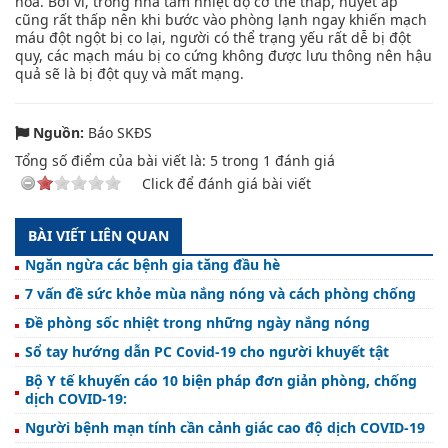
hòa. Bởi vì, trong nhà tắm nhiệt độ cơ thể thấp, huyết áp
cũng rất thấp nên khi bước vào phòng lạnh ngay khiến mạch
máu đột ngột bị co lại, người có thể trạng yếu rất dễ bị đột
quy, các mạch máu bị co cứng không được lưu thông nên hậu
quả sẽ là bị đột quỵ và mất mạng.
Nguồn:
Báo SKĐS
Tổng số điểm của bài viết là:
5
trong
1
đánh giá
Click để đánh giá bài viết
BÀI VIẾT LIÊN QUAN
Ngăn ngừa các bệnh gia tăng đầu hè
7 vấn đề sức khỏe mùa nắng nóng và cách phòng chống
Đề phòng sốc nhiệt trong những ngày nắng nóng
Sổ tay hướng dẫn PC Covid-19 cho người khuyết tật
Bộ Y tế khuyến cáo 10 biện pháp đơn giản phòng, chống
dịch COVID-19:
Người bệnh mạn tính cần cảnh giác cao độ dịch COVID-19