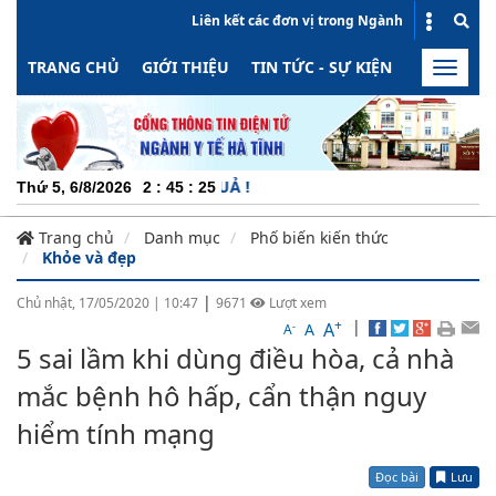
Liên kết các đơn vị trong Ngành
TRANG CHỦ
GIỚI THIỆU
TIN TỨC - SỰ KIỆN
HOẠT ĐỘN
Toggle
naviga
CH
Thứ 5, 6/8/2026
2
:
45
:
25
Trang chủ
Danh mục
Phố biến kiến thức
Khỏe và đẹp
|
Chủ nhật, 17/05/2020
|
10:47
9671
Lượt xem
+
|
A
-
A
A
5 sai lầm khi dùng điều hòa, cả nhà
mắc bệnh hô hấp, cẩn thận nguy
hiểm tính mạng
Đọc bài
Lưu