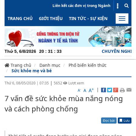
Liên kết các đơn vị trong Ngành
TRANG CHỦ
GIỚI THIỆU
TIN TỨC - SỰ KIỆN
HOẠT ĐỘN
Toggle
naviga
CHUYÊN NGHIỆP - TRÁCH 
Thứ 5, 6/8/2026
20
:
31
:
34
Trang chủ
Danh mục
Phố biến kiến thức
Sức khỏe mẹ và bé
|
Thứ 6, 08/05/2020
|
07:35
5652
Lượt xem
+
|
A
-
A
A
7 vấn đề sức khỏe mùa nắng nóng
và cách phòng chống
Đọc bài
Lưu