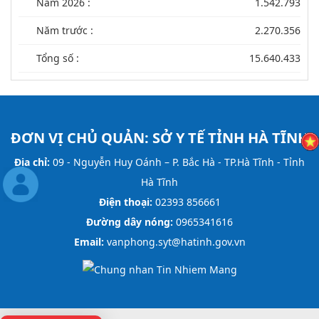
Năm 2026 :
1.542.793
Năm trước :
2.270.356
Tổng số :
15.640.433
ĐƠN VỊ CHỦ QUẢN:
SỞ Y TẾ TỈNH HÀ TĨNH
Địa chỉ:
09 - Nguyễn Huy Oánh – P. Bắc Hà - TP.Hà Tĩnh - Tỉnh
Hà Tĩnh
Điện thoại:
02393 856661
Đường dây nóng:
0965341616
Email:
vanphong.syt@hatinh.gov.vn