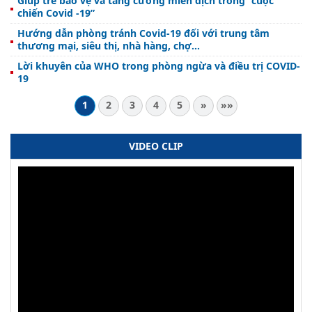
Giúp trẻ bảo vệ và tăng cường miễn dịch trong “cuộc
chiến Covid -19”
Hướng dẫn phòng tránh Covid-19 đối với trung tâm
thương mại, siêu thị, nhà hàng, chợ...
Lời khuyên của WHO trong phòng ngừa và điều trị COVID-
19
1
2
3
4
5
»
»»
VIDEO CLIP