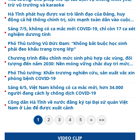
trừ vũ trường và karaoke
Hà Tĩnh phát huy được vai trò lãnh đạo của Đảng, huy
động cả hệ thống chính trị, sức mạnh toàn dân vào cuộc
chống dịch
Sáng 7/5, không có ca mắc mới COVID-19, chỉ còn 17 ca xét
nghiệm dương tính
Phó Thủ tướng Vũ Đức Đam: “Không bắt buộc học sinh
phải đeo khẩu trang trong lớp"
Chương trình điều chỉnh mức sinh phù hợp các vùng, đối
tượng đến năm 2030: Nền móng vững chắc duy trì mức
sinh thay thế trên toàn quốc
Phó Thủ tướng: Khẩn trương nghiên cứu, sản xuất vắc xin
phòng bệnh COVID-19
Sáng 6/5, Việt Nam không có ca mắc mới, hơn 34.000
người đang cách ly chống dịch COVID-19
Công dân Hà Tĩnh về nước đăng ký tại Đại sứ quán Việt
Nam ở Lào để được xuất cảnh
1
2
3
4
5
»
»»
VIDEO CLIP