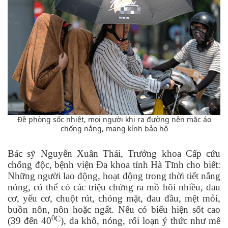
Đề phòng sốc nhiệt, mọi người khi ra đường nên mặc áo
chống nắng, mang kính bảo hộ
Bác sỹ Nguyễn Xuân Thái, Trưởng khoa Cấp cứu
chống độc, bệnh viện Đa khoa tỉnh Hà Tĩnh cho biết:
Những người lao động, hoạt động trong thời tiết nắng
nóng, có thể có các triệu chứng ra mồ hôi nhiều, đau
cơ, yếu cơ, chuột rút, chóng mặt, đau đầu, mệt mỏi,
buồn nôn, nôn hoặc ngất. Nếu có biểu hiện sốt cao
C
0
(39 đến 40
), da khô, nóng, rối loạn ý thức như mê