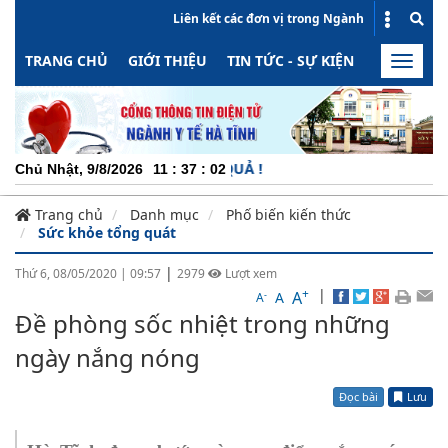
Liên kết các đơn vị trong Ngành
TRANG CHỦ
GIỚI THIỆU
TIN TỨC - SỰ KIỆN
HOẠT ĐỘN
Toggle
naviga
CHU
Chủ Nhật, 9/8/2026
11
:
37
:
02
Trang chủ
Danh mục
Phố biến kiến thức
Sức khỏe tổng quát
|
Thứ 6, 08/05/2020
|
09:57
2979
Lượt xem
+
|
A
-
A
A
Đề phòng sốc nhiệt trong những
ngày nắng nóng
Đọc bài
Lưu