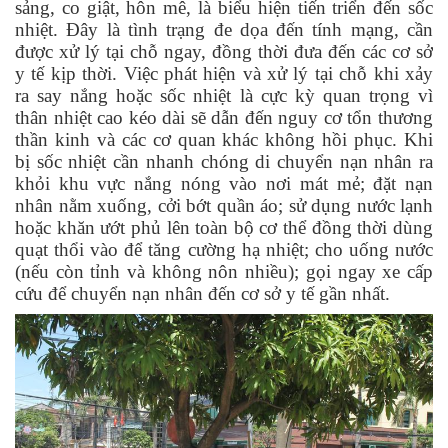
sảng, co giật, hôn mê, là biểu hiện tiến triển đến sốc
nhiệt. Đây là tình trạng đe dọa đến tính mạng, cần
được xử lý tại chỗ ngay, đồng thời đưa đến các cơ sở
y tế kịp thời. Việc phát hiện và xử lý tại chỗ khi xảy
ra say nắng hoặc sốc nhiệt là cực kỳ quan trọng vì
thân nhiệt cao kéo dài sẽ dẫn đến nguy cơ tổn thương
thần kinh và các cơ quan khác không hồi phục. Khi
bị sốc nhiệt cần nhanh chóng di chuyển nạn nhân ra
khỏi khu vực nắng nóng vào nơi mát mẻ; đặt nạn
nhân nằm xuống, cởi bớt quần áo; sử dụng nước lạnh
hoặc khăn ướt phủ lên toàn bộ cơ thể đồng thời dùng
quạt thổi vào để tăng cường hạ nhiệt; cho uống nước
(nếu còn tỉnh và không nôn nhiều); gọi ngay xe cấp
cứu để chuyển nạn nhân đến cơ sở y tế gần nhất.