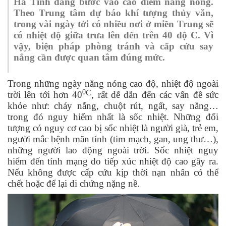
Hà Tĩnh đang bước vào cao điểm nắng nóng.
Theo Trung tâm dự báo khí tượng thủy văn,
trong vài ngày tới có nhiều nơi ở miền Trung sẽ
có nhiệt độ giữa trưa lên đến trên 40 độ C. Vì
vậy, biện pháp phòng tránh và cấp cứu say
nắng cần được quan tâm đúng mức.
Trong những ngày nắng nóng cao độ, nhiệt độ ngoài
C
0
trời lên tới hơn 40
, rất dễ dẫn đến các vấn đề sức
khỏe như: cháy nắng, chuột rút, ngất, say nắng…
trong đó nguy hiểm nhất là sốc nhiệt. Những đối
tượng có nguy cơ cao bị sốc nhiệt là người già, trẻ em,
người mắc bệnh mãn tính (tim mạch, gan, ung thư…),
những người lao động ngoài trời. Sốc nhiệt nguy
hiểm đến tính mạng do tiếp xúc nhiệt độ cao gây ra.
Nếu không được cấp cứu kịp thời nạn nhân có thể
chết hoặc để lại di chứng nặng nề.