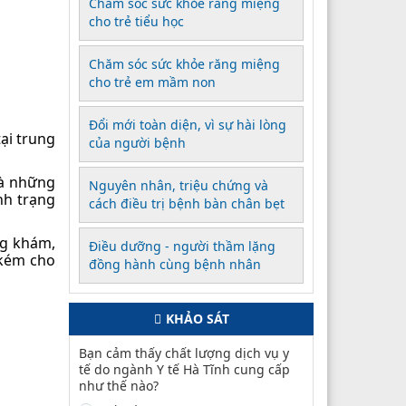
Chăm sóc sức khỏe răng miệng
cho trẻ tiểu học
Chăm sóc sức khỏe răng miệng
cho trẻ em mầm non
Đổi mới toàn diện, vì sự hài lòng
ại trung
của người bệnh
là những
Nguyên nhân, triệu chứng và
nh trạng
cách điều trị bệnh bàn chân bẹt
ng khám,
Điều dưỡng - người thầm lặng
 kém cho
đồng hành cùng bệnh nhân
KHẢO SÁT
Bạn cảm thấy chất lượng dịch vụ y
tế do ngành Y tế Hà Tĩnh cung cấp
như thế nào?