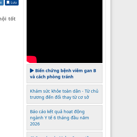
ài
Lưu
hội tốt
Biến chứng bệnh viêm gan B
và cách phòng tránh
Khám sức khỏe toàn dân - Từ chủ
trương đến đổi thay từ cơ sở
Báo cáo kết quả hoạt động
ngành Y tế 6 tháng đầu năm
2026