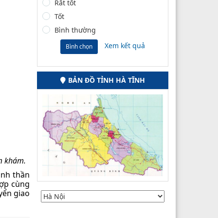
Rất tốt
Tốt
Bình thường
Xem kết quả
Bình chọn
BẢN ĐỒ TỈNH HÀ TĨNH
ăm khám.
inh thần
hợp cùng
yển giao