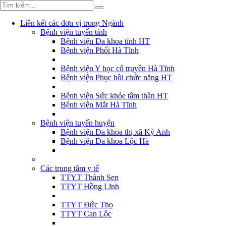
Liên kết các đơn vị trong Ngành
Bệnh viện tuyến tỉnh
Bệnh viện Đa khoa tỉnh HT
Bệnh viện Phổi Hà Tĩnh
Bệnh viện Y học cổ truyền Hà Tĩnh
Bệnh viện Phục hồi chức năng HT
Bệnh viện Sức khỏe tâm thần HT
Bệnh viện Mắt Hà Tĩnh
Bệnh viện tuyến huyện
Bệnh viện Đa khoa thị xã Kỳ Anh
Bệnh viện Đa khoa Lộc Hà
Các trung tâm y tế
TTYT Thành Sen
TTYT Hồng Lĩnh
TTYT Đức Thọ
TTYT Can Lộc