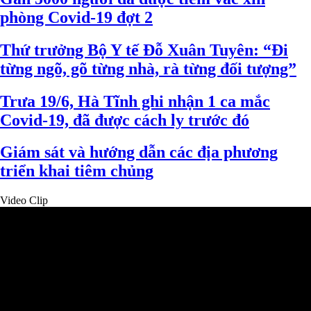
phòng Covid-19 đợt 2
Thứ trưởng Bộ Y tế Đỗ Xuân Tuyên: “Đi
từng ngõ, gõ từng nhà, rà từng đối tượng”
Trưa 19/6, Hà Tĩnh ghi nhận 1 ca mắc
Covid-19, đã được cách ly trước đó
Giám sát và hướng dẫn các địa phương
triển khai tiêm chủng
Video Clip