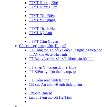
TTYT Hương Khê
TTYT Hương Sơn
TTYT Tiên Điền
TTYT Vũ Quang
TTYT Thạch Hà
TTYT Kỳ Anh
TTYT Cẩm Xuyên
Các chi cục, trung tâm, làng trẻ
TT Công tác Xã hội - Giáo dục nghề nghiệp cho
người khuyết tật Hà Tĩnh
TT Bảo vệ, chăm sóc sức khỏe cán bộ tỉnh.
TT Pháp Y - Giám định Y khoa
TT Kiểm nghiệm thuốc, mp, tp
TT Kiểm soát bệnh tật tỉnh
Chi cục An toàn vệ sinh thực phẩm
Chi cục Dân số
Làng trẻ em mồ côi Hà Tĩnh