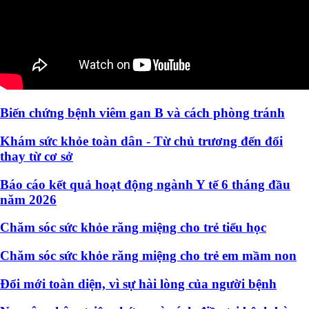
Biến chứng bệnh viêm gan B và cách phòng tránh
Khám sức khỏe toàn dân - Từ chủ trương đến đổi
thay từ cơ sở
Báo cáo kết quả hoạt động ngành Y tế 6 tháng đầu
năm 2026
Chăm sóc sức khỏe răng miệng cho trẻ tiểu học
Chăm sóc sức khỏe răng miệng cho trẻ em mầm non
Đổi mới toàn diện, vì sự hài lòng của người bệnh