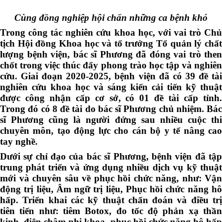
Cùng đồng nghiệp hội chẩn những ca bệnh khó
Trong công tác nghiên cứu khoa học, với vai trò Chủ
tịch Hội đồng Khoa học và tổ trưởng Tổ quản lý chất
lượng bệnh viện, bác sĩ Phương đã đóng vai trò then
chốt trong việc thúc đẩy phong trào học tập và nghiên
cứu. Giai đoạn 2020-2025, bệnh viện đã có 39 đề tài
nghiên cứu khoa học và sáng kiến cải tiến kỹ thuật
được công nhận cấp cơ sở, có 01 đề tài cấp tỉnh.
Trong đó có 8 đề tài do bác sĩ Phương chủ nhiệm. Bác
sĩ Phương cũng là người đứng sau nhiều cuộc thi
chuyên môn, tạo động lực cho cán bộ y tế nâng cao
tay nghề.
Dưới sự chỉ đạo của bác sĩ Phương, bệnh viện đã tập
trung phát triển và ứng dụng nhiều dịch vụ kỹ thuật
mới và chuyên sâu về phục hồi chức năng, như: Vận
động trị liệu, Âm ngữ trị liệu, Phục hồi chức năng hô
hấp. Triển khai các kỹ thuật chẩn đoán và điều trị
tiên tiến như: tiêm Botox, đo tốc độ phản xạ thần
kinh, điện châm nhi khoa, phục hồi chức năng hô hấp