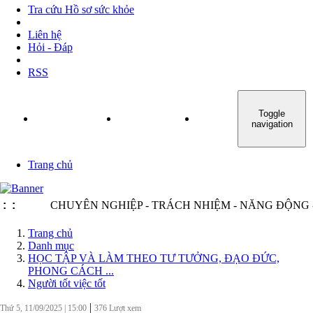
Tra cứu Hồ sơ sức khỏe
Liên hệ
Hỏi - Đáp
RSS
Toggle
TRANG CHỦ
GIỚI THIỆU
TIN TỨC - SỰ KIỆN
navigation
Trang chủ
:
:
CHUYÊN NGHIỆP - TRÁCH NHIỆM - NĂNG ĐỘNG - MIN
Trang chủ
Danh mục
HỌC TẬP VÀ LÀM THEO TƯ TƯỞNG, ĐẠO ĐỨC,
PHONG CÁCH ...
Người tốt việc tốt
|
Thứ 5, 11/09/2025
|
15:00
376
Lượt xem