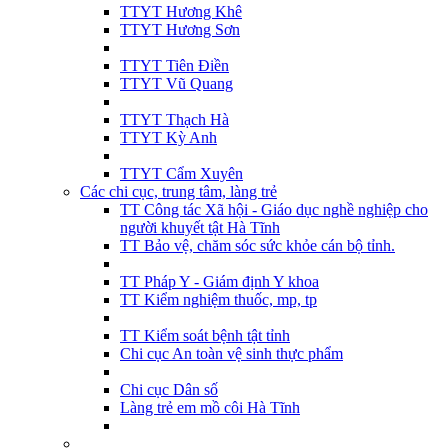
TTYT Hương Khê
TTYT Hương Sơn
TTYT Tiên Điền
TTYT Vũ Quang
TTYT Thạch Hà
TTYT Kỳ Anh
TTYT Cẩm Xuyên
Các chi cục, trung tâm, làng trẻ
TT Công tác Xã hội - Giáo dục nghề nghiệp cho
người khuyết tật Hà Tĩnh
TT Bảo vệ, chăm sóc sức khỏe cán bộ tỉnh.
TT Pháp Y - Giám định Y khoa
TT Kiểm nghiệm thuốc, mp, tp
TT Kiểm soát bệnh tật tỉnh
Chi cục An toàn vệ sinh thực phẩm
Chi cục Dân số
Làng trẻ em mồ côi Hà Tĩnh