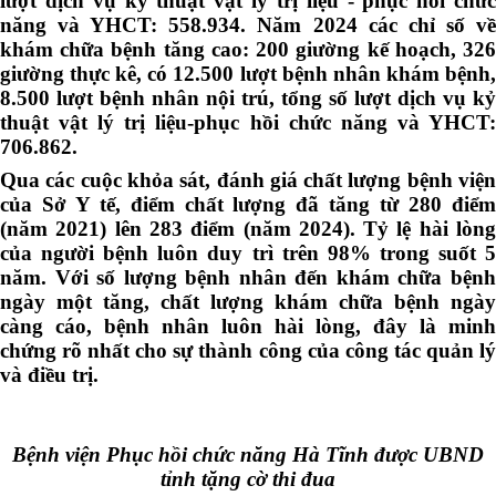
lượt dịch vụ kỷ thuật vật lý trị liệu - phục hồi chức
năng và YHCT: 558.934. Năm 2024 các chỉ số về
khám chữa bệnh tăng cao: 200 giường kế hoạch, 326
giường thực kê, có 12.500 lượt bệnh nhân khám bệnh,
8.500 lượt bệnh nhân nội trú, tổng số lượt dịch vụ kỷ
thuật vật lý trị liệu-phục hồi chức năng và YHCT:
706.862.
Qua các cuộc khỏa sát, đánh giá chất lượng bệnh viện
của Sở Y tế, điểm chất lượng đã tăng từ 280 điểm
(năm 2021) lên 283 điểm (năm 2024). Tỷ lệ hài lòng
của người bệnh luôn duy trì trên 98% trong suốt 5
năm. Với số lượng bệnh nhân đến khám chữa bệnh
ngày một tăng, chất lượng khám chữa bệnh ngày
càng cáo, bệnh nhân luôn hài lòng, đây là minh
chứng rõ nhất cho sự thành công của công tác quản lý
và điều trị.
Bệnh viện Phục hồi chức năng Hà Tĩnh được UBND
tỉnh tặng cờ thi đua