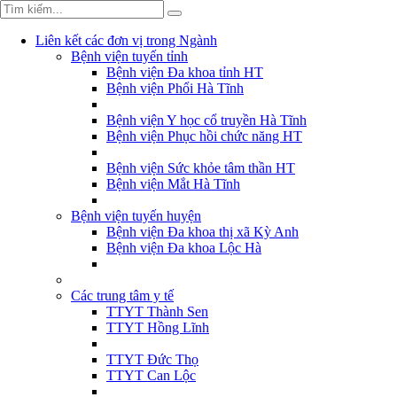
Liên kết các đơn vị trong Ngành
Bệnh viện tuyến tỉnh
Bệnh viện Đa khoa tỉnh HT
Bệnh viện Phổi Hà Tĩnh
Bệnh viện Y học cổ truyền Hà Tĩnh
Bệnh viện Phục hồi chức năng HT
Bệnh viện Sức khỏe tâm thần HT
Bệnh viện Mắt Hà Tĩnh
Bệnh viện tuyến huyện
Bệnh viện Đa khoa thị xã Kỳ Anh
Bệnh viện Đa khoa Lộc Hà
Các trung tâm y tế
TTYT Thành Sen
TTYT Hồng Lĩnh
TTYT Đức Thọ
TTYT Can Lộc