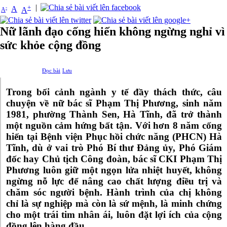
|
+
-
A
A
A
Nữ lãnh đạo cống hiến không ngừng nghỉ vì
sức khỏe cộng đồng
Đọc bài
Lưu
Trong bối cảnh ngành y tế đầy thách thức, câu
chuyện về nữ bác sĩ Phạm Thị Phương, sinh năm
1981, phường Thành Sen, Hà Tĩnh, đã trở thành
một nguồn cảm hứng bất tận. Với hơn 8 năm cống
hiến tại Bệnh viện Phục hồi chức năng (PHCN) Hà
Tĩnh, dù ở vai trò Phó Bí thư Đảng ủy, Phó Giám
đốc hay Chủ tịch Công đoàn, bác sĩ CKI Phạm Thị
Phương luôn giữ một ngọn lửa nhiệt huyết, không
ngừng nỗ lực để nâng cao chất lượng điều trị và
chăm sóc người bệnh. Hành trình của chị không
chỉ là sự nghiệp mà còn là sứ mệnh, là minh chứng
cho một trái tim nhân ái, luôn đặt lợi ích của cộng
đồng lên hàng đầu.