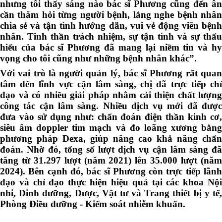
nhưng tôi thấy sáng nào bác sĩ Phương cũng đến ân
cần thăm hỏi từng người bệnh, lắng nghe bệnh nhân
chia sẻ và tận tình hướng dẫn, vui vẻ động viên bệnh
nhân. Tinh thần trách nhiệm, sự tận tình và sự thấu
hiểu của bác sĩ Phương đã mang lại niềm tin và hy
vọng cho tôi cũng như những bệnh nhân khác”.
Với vai tr
ò
là người quản lý, bác sĩ Phương rất qua
tâm đến lĩnh vực cận lâm sàng, chị đã trực tiếp chỉ
đạo và có nhiều giải pháp nhằm cải thiện chất lượng
công tác cận lâm sàng. Nhiều dịch vụ mới đã được
đưa vào sử dụng như: chẩn đoán điện thần kinh cơ,
siêu âm doppler tim mạch và đo loãng xương bằng
phương pháp Dexa, giúp nâng cao khả năng chẩn
đoán. Nhờ đó, tổng số lượt dịch vụ cận lâm sàng đã
tăng từ 31.297 lượt (năm 2021) lên 35.000 lượt (năm
2024). Bên cạnh đó, bác sĩ Phương còn trực tiếp lãnh
đạo và chỉ đạo thực hiện hiệu quả tại các khoa Nội
nhi, Dinh dưỡng, Dược, Vật tư và Trang thiết bị y tế
,
Phòng Điều dưỡng - Kiểm soát nhiễm khuẩn.