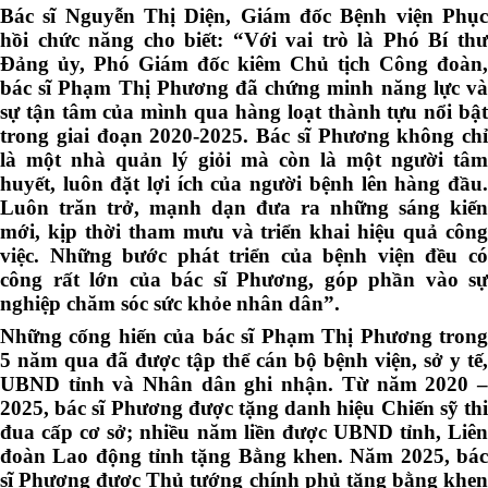
Bác sĩ Nguyễn Thị Diện, Giám đốc Bệnh viện Phục
hồi chức năng cho biết: “Với vai trò là Phó Bí thư
Đảng ủy, Phó Giám đốc kiêm Chủ tịch Công đoàn,
bác sĩ Phạm Thị Phương đã chứng minh năng lực và
sự tận tâm của mình qua hàng loạt thành tựu nổi bật
trong giai đoạn 2020-2025. Bác sĩ Phương không chỉ
là một nhà quản lý giỏi mà còn là một người tâm
huyết, luôn đặt lợi ích của người bệnh lên hàng đầu.
Luôn trăn trở, mạnh dạn đưa ra những sáng kiến
mới, kịp thời tham mưu và triển khai hiệu quả công
việc. Những bước phát triển của bệnh viện đều có
công rất lớn của bác sĩ Phương, góp phần vào sự
nghiệp chăm sóc sức khỏe nhân dân”.
Những cống hiến của bác sĩ Phạm Thị Phương trong
5 năm qua đã được tập thể cán bộ bệnh viện, sở y tế,
UBND tỉnh và Nhân dân ghi nhận. Từ năm 2020 –
2025, bác sĩ Phương được tặng danh hiệu Chiến sỹ thi
đua cấp cơ sở; nhiều năm liền được UBND tỉnh, Liên
đoàn Lao động tỉnh tặng Bằng khen. Năm 2025, bác
sĩ Phương được Thủ tướng chính phủ tặng bằng khen