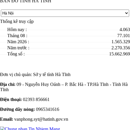
BẢN ĐỒ TỈNH HÀ TĨNH
Thống kê truy cập
Hôm nay :
4.063
Tháng 08 :
77.101
Năm 2026 :
1.565.329
Năm trước :
2.270.356
Tổng số :
15.662.969
Đơn vị chủ quản:
Sở y tế tỉnh Hà Tĩnh
Địa chỉ:
09 - Nguyễn Huy Oánh – P. Bắc Hà - TP.Hà Tĩnh - Tỉnh Hà
Tĩnh
Điện thoại:
02393 856661
Đường dây nóng:
0965341616
Email:
vanphong.syt@hatinh.gov.vn