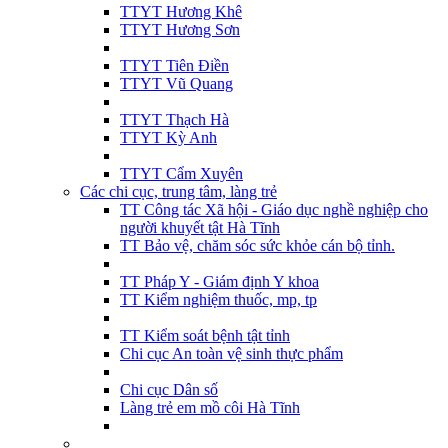
TTYT Hương Khê
TTYT Hương Sơn
TTYT Tiên Điền
TTYT Vũ Quang
TTYT Thạch Hà
TTYT Kỳ Anh
TTYT Cẩm Xuyên
Các chi cục, trung tâm, làng trẻ
TT Công tác Xã hội - Giáo dục nghề nghiệp cho
người khuyết tật Hà Tĩnh
TT Bảo vệ, chăm sóc sức khỏe cán bộ tỉnh.
TT Pháp Y - Giám định Y khoa
TT Kiểm nghiệm thuốc, mp, tp
TT Kiểm soát bệnh tật tỉnh
Chi cục An toàn vệ sinh thực phẩm
Chi cục Dân số
Làng trẻ em mồ côi Hà Tĩnh