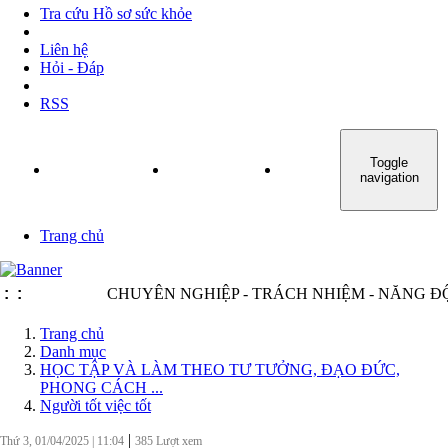
Tra cứu Hồ sơ sức khỏe
Liên hệ
Hỏi - Đáp
RSS
Toggle
TRANG CHỦ
GIỚI THIỆU
TIN TỨC - SỰ KIỆN
navigation
Trang chủ
:
:
CHUYÊN NGHIỆP - TRÁCH NHIỆM - NĂNG ĐỘNG 
Trang chủ
Danh mục
HỌC TẬP VÀ LÀM THEO TƯ TƯỞNG, ĐẠO ĐỨC,
PHONG CÁCH ...
Người tốt việc tốt
|
Thứ 3, 01/04/2025
|
11:04
385
Lượt xem