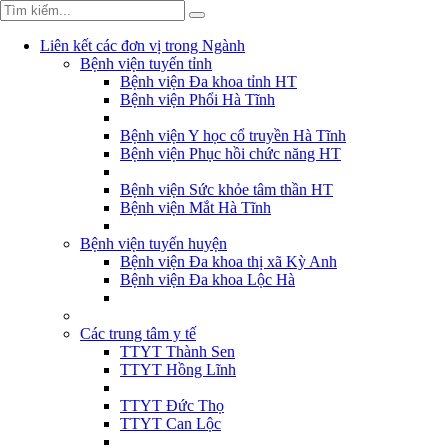
Liên kết các đơn vị trong Ngành
Bệnh viện tuyến tỉnh
Bệnh viện Đa khoa tỉnh HT
Bệnh viện Phổi Hà Tĩnh
Bệnh viện Y học cổ truyền Hà Tĩnh
Bệnh viện Phục hồi chức năng HT
Bệnh viện Sức khỏe tâm thần HT
Bệnh viện Mắt Hà Tĩnh
Bệnh viện tuyến huyện
Bệnh viện Đa khoa thị xã Kỳ Anh
Bệnh viện Đa khoa Lộc Hà
Các trung tâm y tế
TTYT Thành Sen
TTYT Hồng Lĩnh
TTYT Đức Thọ
TTYT Can Lộc