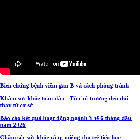
Biến chứng bệnh viêm gan B và cách phòng tránh
Khám sức khỏe toàn dân - Từ chủ trương đến đổi
thay từ cơ sở
Báo cáo kết quả hoạt động ngành Y tế 6 tháng đầu
năm 2026
Chăm sóc sức khỏe răng miệng cho trẻ tiểu học