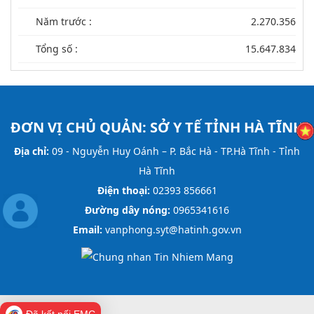
Năm trước :
2.270.356
Tổng số :
15.647.834
ĐƠN VỊ CHỦ QUẢN:
SỞ Y TẾ TỈNH HÀ TĨNH
Địa chỉ:
09 - Nguyễn Huy Oánh – P. Bắc Hà - TP.Hà Tĩnh - Tỉnh
Hà Tĩnh
Điện thoại:
02393 856661
Đường dây nóng:
0965341616
Email:
vanphong.syt@hatinh.gov.vn