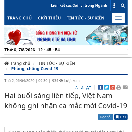
Liên kết các đơn vị trong Ngành
TRANG CHỦ
GIỚI THIỆU
TIN TỨC - SỰ KIỆN
HOẠT ĐỘN
Toggle
naviga
CHUYÊ
Thứ 6, 7/8/2026
12
:
45
:
54
Trang chủ
TIN TỨC - SỰ KIỆN
Phòng, chống Covid-19
|
Thứ 2, 06/04/2020
|
09:30
934
Lượt xem
+
|
A
-
A
A
Hai buổi sáng liên tiếp, Việt Nam
không ghi nhận ca mắc mới Covid-19
Đọc bài
Lưu