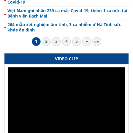
Covid-19
Việt Nam ghi nhận 239 ca mắc Covid-19, thêm 1 ca mới tại
Bệnh viện Bạch Mai
264 mẫu xét nghiệm âm tính, 3 ca nhiễm ở Hà Tĩnh sức
khỏe ổn định
1
2
3
4
5
»
»»
VIDEO CLIP