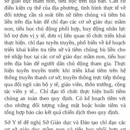
sở giáo dục mầm non, tiểu học trên địa bàn. Căn cứ
điều kiện cụ thể của địa phương, tình hình thực tế về
đối tượng cần rà soát tiền sử tiêm chủng và tiêm bù
liều trên địa bàn
để
chỉ đạo các cơ sở giáo dục mầm
non, tiểu học chủ động phối hợp, huy động nhân lực
hỗ trợ đơn vị y tế, đơn vị liên quan tổ chức triển khai
thực hiện. chỉ đạo tuyên truyền, phổ biến về kế hoạch
triển khai kiểm tra tiền sử và tiêm chủng bù liều cho
trẻ nhập học tại các cơ sở giáo dục mầm non, tiểu học
trên địa bàn để người dân chủ động tham gia. Thực
hiện tuyên truyền trước khi triển khai tiêm trên hệ
thống truyền thanh cơ sở; truyền thông trực tiếp thông
qua đội ngũ cán bộ y tế, giáo viên, thôn trưởng, cộng
tác viên y tế... Chỉ đạo tổ chức thực hiện buổi tiêm
chủng an toàn theo quy định. Có kế hoạch tiêm vét
cho những đối tượng vắng mặt hoặc hoãn tiêm và
tổng hợp báo cáo kết quả chiến dịch theo quy định.
S
ở Y tế đề nghị
Sở Giáo dục và Đào tạo chỉ đạo các
cơ sở giáo dục mầm non và tiểu học phối hợp cơ