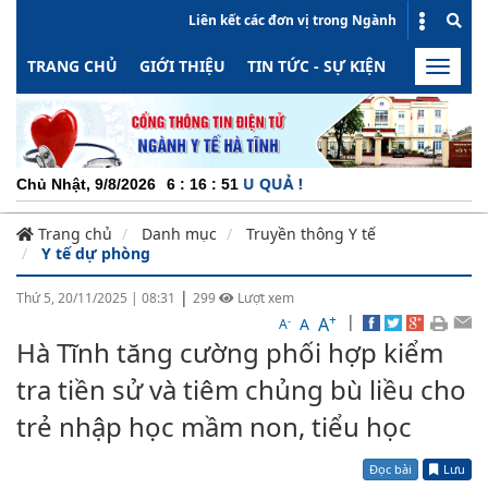
Liên kết các đơn vị trong Ngành
TRANG CHỦ
GIỚI THIỆU
TIN TỨC - SỰ KIỆN
HOẠT ĐỘN
Toggle
naviga
G ĐỘNG - MINH BẠCH - HIỆU QUẢ !
Chủ Nhật, 9/8/2026
6
:
16
:
51
Trang chủ
Danh mục
Truyền thông Y tế
Y tế dự phòng
|
Thứ 5, 20/11/2025
|
08:31
299
Lượt xem
+
|
A
-
A
A
Hà Tĩnh tăng cường phối hợp kiểm
tra tiền sử và tiêm chủng bù liều cho
trẻ nhập học mầm non, tiểu học
Đọc bài
Lưu