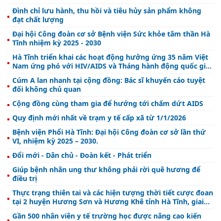
Đình chỉ lưu hành, thu hồi và tiêu hủy sản phẩm không
đạt chất lượng
Đại hội Công đoàn cơ sở Bệnh viện Sức khỏe tâm thần Hà
Tĩnh nhiệm kỳ 2025 - 2030
Hà Tĩnh triển khai các hoạt động hưởng ứng 35 năm Việt
Nam ứng phó với HIV/AIDS và Tháng hành động quốc gia
phòng, chống HIV/AIDS năm 2025
Cúm A lan nhanh tại cộng đồng: Bác sĩ khuyến cáo tuyệt
đối không chủ quan
Cộng đồng cùng tham gia để hướng tới chấm dứt AIDS
Quy định mới nhất về trạm y tế cấp xã từ 1/1/2026
Bệnh viện Phổi Hà Tĩnh: Đại hội Công đoàn cơ sở lần thứ
VI, nhiệm kỳ 2025 – 2030.
Đổi mới - Dân chủ - Đoàn kết - Phát triển
Giúp bệnh nhân ung thư không phải rời quê hương để
điều trị
Thực trạng thiên tai và các hiện tượng thời tiết cược đoan
tại 2 huyện Hương Sơn và Hương Khê tỉnh Hà Tĩnh, giai
đoạn 2015 – 2025
Gần 500 nhân viên y tế trường học được nâng cao kiến