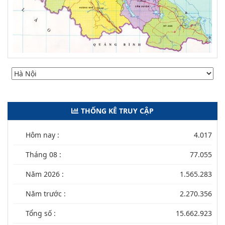
THỐNG KÊ TRUY CẬP
Hôm nay :
4.017
Tháng 08 :
77.055
Năm 2026 :
1.565.283
Năm trước :
2.270.356
Tổng số :
15.662.923