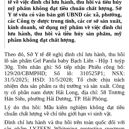
tế về việc đình chỉ lưu hành, thu hồi và tiêu hủy
mỹ phẩm không đạt tiêu chuẩn chất lượng. Sở
Y tế vừa có văn bản gửi UBND các xã, phường,
các Công ty dược trong tỉnh, các cơ sở sản xuất,
kinh doanh, sử dụng mỹ phẩm về việc đình chỉ
lưu hành, thu hồi và tiêu hủy sản phẩm, mỹ
phâm không đạt chất lượng.
Theo đó, Sở Y tế đề nghị đình chỉ lưu hành, thu hồi
lô sản phẩm Gel Panda baby Bạch Liên - Hộp 1 tuýp
30g. Trên nhãn ghi: Số tiếp nhận Phiếu công bố:
129/20/CBMPHD; Số lô: 310525P1; NSX:
31/5/2025; HSD: 31/5/2028; Tổ chức chịu trách
nhiệm đưa sản phẩm ra thị trường và sản xuất. Công
ty cổ phần nam dược Hải Long, địa chỉ: 58 Trương
Hán Siêu, phường Hải Dương, TP. Hải Phòng.
Lý do thu hồi: Mẫu kiểm nghiệm không đạt tiêu
chuẩn chất lượng về chỉ tiêu giới hạn vi sinh vật.
Đình chỉ lưu hành và thu hồi trên toàn quốc đối với
sản phẩm LYZEEN Whitening protective spectrum