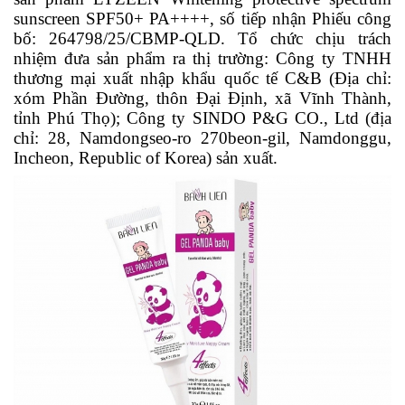
sunscreen SPF50+ PA++++, số tiếp nhận Phiếu công
bố: 264798/25/CBMP-QLD. Tổ chức chịu trách
nhiệm đưa sản phẩm ra thị trường: Công ty TNHH
thương mại xuất nhập khẩu quốc tế C&B (Địa chỉ:
xóm Phần Đường, thôn Đại Định, xã Vĩnh Thành,
tỉnh Phú Thọ); Công ty SINDO P&G CO., Ltd (địa
chỉ: 28, Namdongseo-ro 270beon-gil, Namdonggu,
Incheon, Republic of Korea) sản xuất.