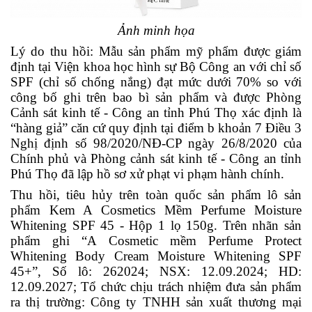
Ảnh minh họa
Lý do thu hồi: Mẫu sản phẩm mỹ phẩm được giám
định tại Viện khoa học hình sự Bộ Công an với chỉ số
SPF (chỉ số chống nắng) đạt mức dưới 70% so với
công bố ghi trên bao bì sản phẩm và được Phòng
Cảnh sát kinh tế - Công an tỉnh Phú Thọ xác định là
“hàng giả” căn cứ quy định tại điểm b khoản 7 Điều 3
Nghị định số 98/2020/NĐ-CP ngày 26/8/2020 của
Chính phủ và Phòng cảnh sát kinh tế - Công an tỉnh
Phú Thọ đã lập hồ sơ xử phạt vi phạm hành chính.
Thu hồi, tiêu hủy trên toàn quốc sản phẩm lô sản
phẩm Kem A Cosmetics Mềm Perfume Moisture
Whitening SPF 45 - Hộp 1 lọ 150g. Trên nhãn sản
phẩm ghi “A Cosmetic mềm Perfume Protect
Whitening Body Cream Moisture Whitening SPF
45+”, Số lô: 262024; NSX: 12.09.2024; HD:
12.09.2027; Tổ chức chịu trách nhiệm đưa sản phẩm
ra thị trường: Công ty TNHH sản xuất thương mại