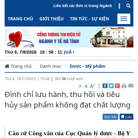
Liên kết các đơn vị trong Ngành
TRANG CHỦ
GIỚI THIỆU
TIN TỨC - SỰ KIỆN
HOẠT ĐỘN
Toggle
naviga
C
Thứ 6, 7/8/2026
18
:
58
:
11
Trang chủ
Danh mục
Dược - Mỹ phẩm
|
Thứ 4, 19/11/2025
|
15:28
362
Lượt xem
+
|
A
-
A
A
Đình chỉ lưu hành, thu hồi và tiêu
hủy sản phẩm không đạt chất lượng
Đọc bài
Lưu
Căn cứ Công văn của Cục Quản lý dược - Bộ Y