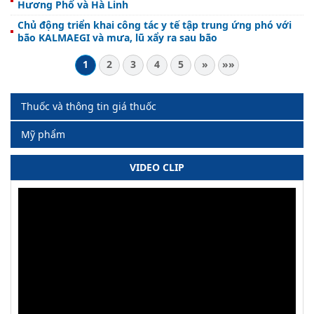
Hương Phố và Hà Linh
Chủ động triển khai công tác y tế tập trung ứng phó với
bão KALMAEGI và mưa, lũ xẩy ra sau bão
1
2
3
4
5
»
»»
Thuốc và thông tin giá thuốc
Mỹ phẩm
VIDEO CLIP