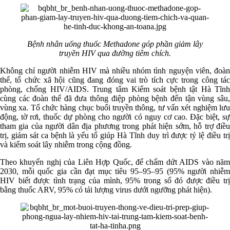
Bệnh nhân uống thuốc Methadone góp phần giảm lây
truyền HIV qua đường tiêm chích.
Không chỉ người nhiễm HIV mà nhiều nhóm tình nguyện viên, đoàn
thể, tổ chức xã hội cũng đang đóng vai trò tích cực trong công tác
phòng, chống HIV/AIDS. Trung tâm Kiểm soát bệnh tật Hà Tĩnh
cùng các đoàn thể đã đưa thông điệp phòng bệnh đến tận vùng sâu,
vùng xa. Tổ chức hàng chục buổi truyền thông, tư vấn xét nghiệm lưu
động, tờ rơi, thuốc dự phòng cho người có nguy cơ cao. Đặc biệt, sự
tham gia của người dân địa phương trong phát hiện sớm, hỗ trợ điều
trị, giám sát ca bệnh là yếu tố giúp Hà Tĩnh duy trì được tỷ lệ điều trị
và kiểm soát lây nhiễm trong cộng đồng.
Theo khuyến nghị của Liên Hợp Quốc, để chấm dứt AIDS vào năm
2030, mỗi quốc gia cần đạt mục tiêu 95–95–95 (95% người nhiễm
HIV biết được tình trạng của mình, 95% trong số đó được điều trị
bằng thuốc ARV, 95% có tải lượng virus dưới ngưỡng phát hiện).