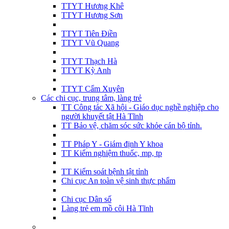
TTYT Hương Khê
TTYT Hương Sơn
TTYT Tiên Điền
TTYT Vũ Quang
TTYT Thạch Hà
TTYT Kỳ Anh
TTYT Cẩm Xuyên
Các chi cục, trung tâm, làng trẻ
TT Công tác Xã hội - Giáo dục nghề nghiệp cho
người khuyết tật Hà Tĩnh
TT Bảo vệ, chăm sóc sức khỏe cán bộ tỉnh.
TT Pháp Y - Giám định Y khoa
TT Kiểm nghiệm thuốc, mp, tp
TT Kiểm soát bệnh tật tỉnh
Chi cục An toàn vệ sinh thực phẩm
Chi cục Dân số
Làng trẻ em mồ côi Hà Tĩnh