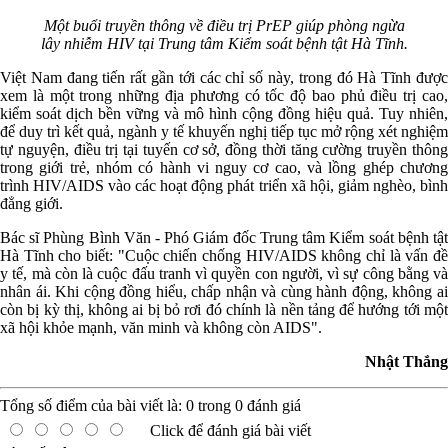
Một buổi truyền thông về điều trị PrEP giúp phòng ngừa
lây nhiễm HIV tại Trung tâm Kiểm soát bệnh tật Hà Tĩnh.
Việt Nam đang tiến rất gần tới các chỉ số này, trong đó Hà Tĩnh được
xem là một trong những địa phương có tốc độ bao phủ điều trị cao,
kiểm soát dịch bền vững và mô hình cộng đồng hiệu quả. Tuy nhiên,
để duy trì kết quả, ngành y tế khuyến nghị tiếp tục mở rộng xét nghiệm
tự nguyện, điều trị tại tuyến cơ sở, đồng thời tăng cường truyền thông
trong giới trẻ, nhóm có hành vi nguy cơ cao, và lồng ghép chương
trình HIV/AIDS vào các hoạt động phát triển xã hội, giảm nghèo, bình
đẳng giới.
Bác sĩ Phùng Bình Văn - Phó Giám đốc Trung tâm Kiểm soát bệnh tật
Hà Tĩnh cho biết: "Cuộc chiến chống HIV/AIDS không chỉ là vấn đề
y tế, mà còn là cuộc đấu tranh vì quyền con người, vì sự công bằng và
nhân ái. Khi cộng đồng hiểu, chấp nhận và cùng hành động, không ai
còn bị kỳ thị, không ai bị bỏ rơi đó chính là nền tảng để hướng tới một
xã hội khỏe mạnh, văn minh và không còn AIDS".
Nhật Thắng
Tổng số điểm của bài viết là:
0
trong
0
đánh giá
Click để đánh giá bài viết