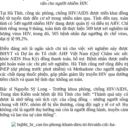
vấn cho người nhiễm HIV.
Tại Hà Tĩnh, công tác phòng, chống HIV/AIDS được triển khai đồng
bộ từ tuyến tỉnh đến cơ sở trong nhiều năm qua. Tính đến nay, toàn
tỉnh có 549 người nhiễm HIV đang được quản lý và điều trị ARV. Chỉ
tính riêng trong 9 tháng, toàn tỉnh đã thực hiện 509 lượt xét nghiệm tải
lượng virus HIV, trong đó, 505 bệnh nhân đạt ngưỡng ức chế virus,
đạt tỷ lệ 99,2%.
Điều đáng nói là ngân sách chi trả cho việc xét nghiệm này được
BHYT và Dự án do Tổ chức AHF Việt Nam (Quỹ Chăm sóc sức
khỏe AIDS Hoa Kỳ) đồng thanh toán, hỗ trợ. Bệnh nhân được miễn
phí hoàn toàn các chi phí xét nghiệm. Hà Tĩnh cũng mở rộng điều trị
PrEP (dự phòng trước phơi nhiễm) và Methadone cho người nghiện
các chất dạng thuốc phiện, góp phần giảm lây truyền HIV qua đường
tiêm chích và quan hệ tình dục không an toàn.
Bác sĩ Nguyễn Sỹ Long - Trưởng khoa phòng, chống HIV/AIDS,
Trung tâm Kiểm soát bệnh tật Hà Tĩnh cho biết: “Thành quả này có
được là nhờ tiếng nói tích cực của cộng đồng – những người sống
chung với HIV, nhóm dễ bị tổn thương, cùng đội ngũ y tế cơ sở. Họ
không chỉ là người thụ hưởng mà còn là người đồng hành, truyền cảm
hứng và lan tỏa sự cảm thông”.