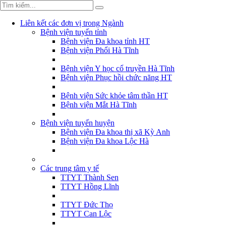
Liên kết các đơn vị trong Ngành
Bệnh viện tuyến tỉnh
Bệnh viện Đa khoa tỉnh HT
Bệnh viện Phổi Hà Tĩnh
Bệnh viện Y học cổ truyền Hà Tĩnh
Bệnh viện Phục hồi chức năng HT
Bệnh viện Sức khỏe tâm thần HT
Bệnh viện Mắt Hà Tĩnh
Bệnh viện tuyến huyện
Bệnh viện Đa khoa thị xã Kỳ Anh
Bệnh viện Đa khoa Lộc Hà
Các trung tâm y tế
TTYT Thành Sen
TTYT Hồng Lĩnh
TTYT Đức Thọ
TTYT Can Lộc