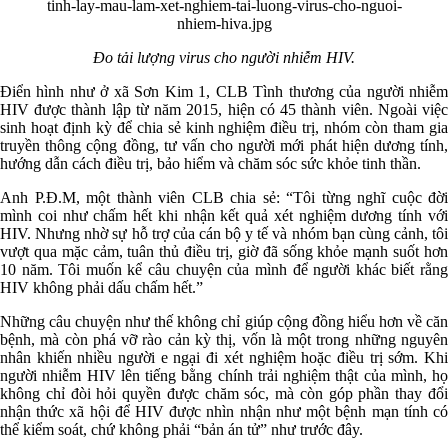
Đo tải lượng virus cho người nhiễm HIV.
Điển hình như ở xã Sơn Kim 1, CLB Tình thương của người nhiễm
HIV được thành lập từ năm 2015, hiện có 45 thành viên. Ngoài việc
sinh hoạt định kỳ để chia sẻ kinh nghiệm điều trị, nhóm còn tham gia
truyền thông cộng đồng, tư vấn cho người mới phát hiện dương tính,
hướng dẫn cách điều trị, bảo hiểm và chăm sóc sức khỏe tinh thần.
Anh P.Đ.M, một thành viên CLB chia sẻ: “Tôi từng nghĩ cuộc đời
mình coi như chấm hết khi nhận kết quả xét nghiệm dương tính với
HIV. Nhưng nhờ sự hỗ trợ của cán bộ y tế và nhóm bạn cùng cảnh, tôi
vượt qua mặc cảm, tuân thủ điều trị, giờ đã sống khỏe mạnh suốt hơn
10 năm. Tôi muốn kể câu chuyện của mình để người khác biết rằng
HIV không phải dấu chấm hết.”
Những câu chuyện như thế không chỉ giúp cộng đồng hiểu hơn về căn
bệnh, mà còn phá vỡ rào cản kỳ thị, vốn là một trong những nguyên
nhân khiến nhiều người e ngại đi xét nghiệm hoặc điều trị sớm. Khi
người nhiễm HIV lên tiếng bằng chính trải nghiệm thật của mình, họ
không chỉ đòi hỏi quyền được chăm sóc, mà còn góp phần thay đổi
nhận thức xã hội để HIV được nhìn nhận như một bệnh mạn tính có
thể kiểm soát, chứ không phải “bản án tử” như trước đây.