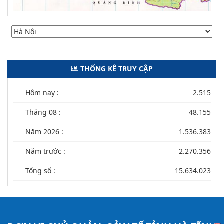
THỐNG KÊ TRUY CẬP
Hôm nay :
2.515
Tháng 08 :
48.155
Năm 2026 :
1.536.383
Năm trước :
2.270.356
Tổng số :
15.634.023