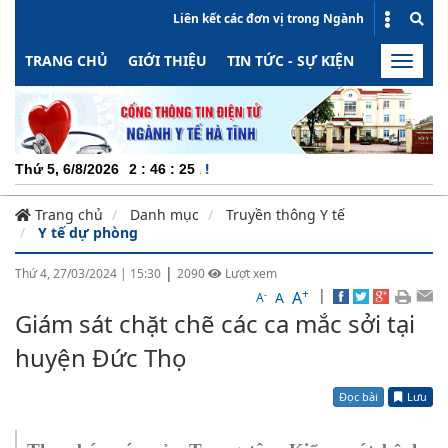
Liên kết các đơn vị trong Ngành
TRANG CHỦ
GIỚI THIỆU
TIN TỨC - SỰ KIỆN
HOẠT ĐỘN
Toggle
naviga
CHUYÊN
Thứ 5, 6/8/2026
2
:
46
:
26
Trang chủ
Danh mục
Truyền thông Y tế
Y tế dự phòng
|
Thứ 4, 27/03/2024
|
15:30
2090
Lượt xem
+
|
A
-
A
A
Giám sát chặt chẽ các ca mắc sởi tại
huyện Đức Thọ
Đọc bài
Lưu