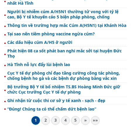
nhất Hà Tĩnh
Người bị nhiễm cúm A/H5N1 thường tử vong với tỷ lệ
cao, Bộ Y tế khuyến cáo 5 biện pháp phòng, chống
Thông tin về trường hợp mắc Cúm A(H5N1) tại Khánh Hòa
Tại sao nên tiêm phòng vaccine ngừa cúm?
Các dấu hiệu cúm A/H5 ở người
Phát hiện 08 ca sốt phát ban nghi mắc sởi tại huyện Đức
Thọ
Hà Tĩnh nỗ lực đẩy lùi bệnh lao
Cục Y tế dự phòng chỉ đạo tăng cường công tác phòng,
chống bệnh ho gà và các bệnh dự phòng bằng vắc xin
Bộ trưởng Bộ Y tế bổ nhiệm TS.BS Hoàng Minh Đức giữ
chức Cục trưởng Cục Y tế dự phòng
Ghi nhận từ cuộc thi cơ sở y tế xanh - sạch - đẹp
“Đúng! Chúng ta có thể chấm dứt bệnh lao”
1
2
3
4
5
»
»»