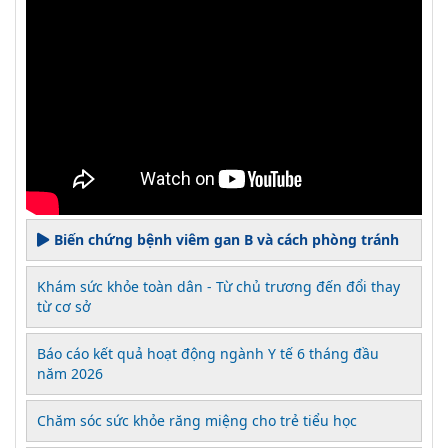
Biến chứng bệnh viêm gan B và cách phòng tránh
Khám sức khỏe toàn dân - Từ chủ trương đến đổi thay
từ cơ sở
Báo cáo kết quả hoạt động ngành Y tế 6 tháng đầu
năm 2026
Chăm sóc sức khỏe răng miệng cho trẻ tiểu học