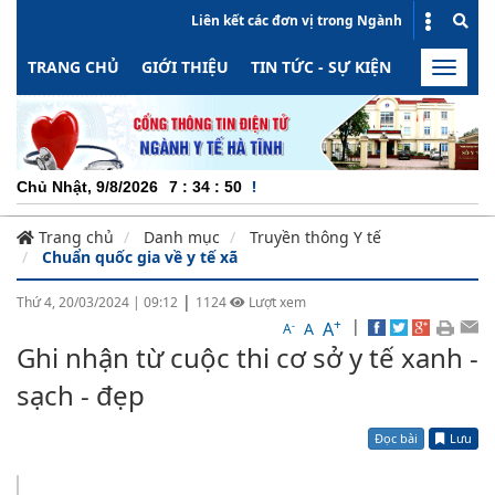
Liên kết các đơn vị trong Ngành
TRANG CHỦ
GIỚI THIỆU
TIN TỨC - SỰ KIỆN
HOẠT ĐỘN
Toggle
naviga
CHUYÊN N
Chủ Nhật, 9/8/2026
7
:
34
:
51
Trang chủ
Danh mục
Truyền thông Y tế
Chuẩn quốc gia về y tế xã
|
Thứ 4, 20/03/2024
|
09:12
1124
Lượt xem
+
|
A
-
A
A
Ghi nhận từ cuộc thi cơ sở y tế xanh -
sạch - đẹp
Đọc bài
Lưu