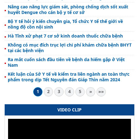
Nâng cao năng lực giám sát, phòng chống dịch sốt xuất
huyết Dengue cho cán bộ y tế cơ sở
Bộ Y tế hỏi ý kiến chuyên gia, Tổ chức Y tế thế giới về
nồng độ cồn nội sinh
Hà Tĩnh xử phạt 7 cơ sở kinh doanh thuốc chữa bệnh
Không có mục đích trục lợi chi phí khám chữa bệnh BHYT
tại các bệnh viện
Ra mắt cuốn sách đầu tiên về bệnh da hiếm gặp ở Việt
Nam
Kết luận của Sở Y tế về kiểm tra liên ngành an toàn thực
phẩm trong dịp Tết Nguyên đán Giáp Thìn năm 2024
1
2
3
4
5
»
»»
VIDEO CLIP