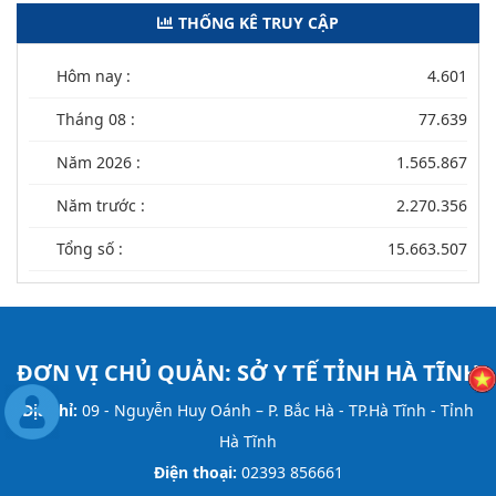
THỐNG KÊ TRUY CẬP
Hôm nay :
4.601
Tháng 08 :
77.639
Năm 2026 :
1.565.867
Năm trước :
2.270.356
Tổng số :
15.663.507
ĐƠN VỊ CHỦ QUẢN:
SỞ Y TẾ TỈNH HÀ TĨNH
Địa chỉ:
09 - Nguyễn Huy Oánh – P. Bắc Hà - TP.Hà Tĩnh - Tỉnh
Hà Tĩnh
Điện thoại:
02393 856661