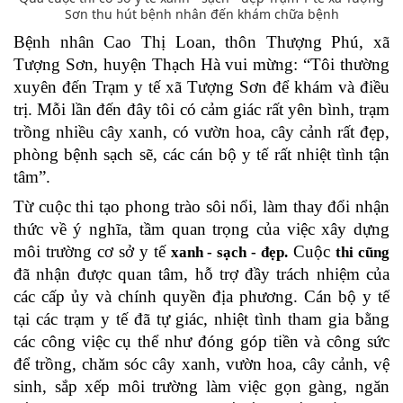
Sơn thu hút bệnh nhân đến khám chữa bệnh
Bệnh nhân Cao Thị Loan, thôn Thượng Phú, xã
Tượng Sơn, huyện Thạch Hà
vui mừng: “Tôi thường
xuyên đến Trạm y tế xã Tượng Sơn để khám và điều
trị. Mỗi lần đến đây tôi có cảm giác rất yên bình, trạm
trồng nhiều cây xanh, có vườn hoa, cây cảnh rất đẹp,
phòng bệnh sạch sẽ, các cán bộ y tế rất nhiệt tình tận
tâm”.
Từ cuộc thi tạo phong trào sôi nổi, làm thay đổi nhận
thức về ý nghĩa, tầm quan trọng của việc xây dựng
môi trường cơ sở y tế
Cuộc
xanh - sạch - đẹp.
thi cũng
đã nhận được quan tâm, hỗ trợ đầy trách nhiệm của
các cấp ủy và chính quyền địa phương. Cán bộ y tế
tại các trạm y tế đã tự giác, nhiệt tình tham gia bằng
các công việc cụ thể như đóng góp tiền và công sức
để trồng, chăm sóc cây xanh, vườn hoa, cây cảnh, vệ
sinh, sắp xếp môi trường làm việc gọn gàng, ngăn