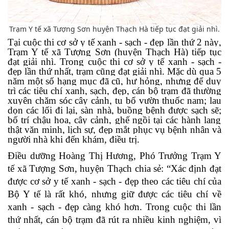
Trạm Y tế xã Tượng Sơn huyện Thạch Hà tiếp tục đạt giải nhì.
Tại
c
uộc thi cơ sở y tế xanh - sạch - đẹp lần thứ 2
này
,
Trạm Y tế xã Tượng Sơn (huyện Thạch Hà) tiếp
tục
đạt giải nhì. Trong cuộc thi cơ sở y tế xanh - sạch -
đẹp lần thứ nhất, trạm cũng đạt giải nhì. Mặc dù qua 5
năm một số hạng mục đã cũ, hư hỏng, nhưng để duy
trì
các tiêu chí xanh, sạch, đẹp,
cán bộ trạm đã thường
xuyên chăm sóc cây cảnh, tu bổ vườn thuốc nam
;
lau
dọn các lối đi lại, sàn nhà, buồng bệnh được sạch sẽ
;
bố trí chậu hoa, cây cảnh, ghế ngồi tại các hành lang
thật văn minh, lịch sự, đẹp mắt phục vụ bệnh nhân và
người nhà khi đến khám, điều trị.
Điều dưỡng Hoàng Thị Hương, Phó Trưởng Trạm Y
tế xã Tượng Sơn, huyện Thạch chia sẻ: “Xác định đạt
được cơ sở y tế xanh - sạch - đẹp theo các tiêu chí của
Bộ Y tế là rất khó, nhưng giữ được các tiêu chí về
xanh - sạch - đẹp càng khó hơn. Trong cuộc thi lần
thứ nhất, cán bộ trạm đã rút ra nhiều kinh nghiệm, vì