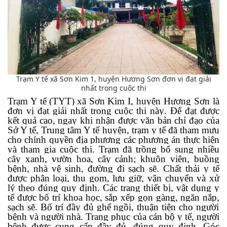
Trạm Y tế xã Sơn Kim 1, huyện Hương Sơn đơn vị đạt giải
nhất trong cuộc thi
Trạm Y tế
(TYT)
xã Sơn Kim I, huyện Hương Sơn là
đơn vị đạt giải nhất trong cuộc thi này
. Đ
ể đạt được
kết quả cao, ngay khi nhận được văn bản chỉ đạo của
Sở Y tế, Trung
tâm Y tế huyện, trạm y tế đã
tham mưu
cho chính quyền địa phương
các phương án thực hiện
và tham gia cuộc thi. Trạm đã
trồng bổ sung nhiều
cây xanh, vườn hoa, cây cảnh
;
khuôn viên, buồng
bệnh, nhà vệ sinh, đường đi sạch sẽ. Chất thải y tế
được phân loại, thu gom, lưu giữ, vận chuyển và
x
ử
lý theo đúng quy định. Các trang thiết bị, vật dụng y
tế được bố trí khoa học, sắp xếp gọn gàng, ngăn nắp
,
sạch sẽ. Bố trí đầy đủ ghế ngồi, thuận tiện cho người
bệnh và người nhà. Trang phục của cán bộ y tế, người
bệnh được cung cấp đầy đủ, đúng quy định. Góc