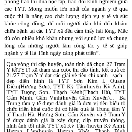
phong trào thi đua học tập, trao đổi kinh nghiệm giữa
các TYT. Mong muốn lớn nhất của ngành y tế qua
cuộc thi là nâng cao chất lượng dịch vụ y tế và sức
khỏe cộng đồng, để mỗi người dân khi đến khám
chữa bệnh tại các TYT xã đều cảm thấy hài lòng. Mặc
dù còn nhiều khó khăn nhưng với sự nỗ lực và chung
lòng của những người làm công tác y tế sẽ giúp
ngành y tế Hà Tĩnh ngày càng phát triển”.
Qua vòng thi cấp huyện, toàn tỉnh đã chọn 27 Trạm
Y tế(TYT) xã tham gia cuộc thi cấp tỉnh, kết quả có
21/27
Trạm Y tế đạt các giải về tiêu chí xanh - sạch -
đẹp điển hình là TYT Sơn Kim I, Quang
Diệm(Hương Sơn), TYT Kỳ Tân(huyện Kỳ Anh),
TYT Tượng Sơn, Thạch Kênh(Thạch Hà), TYT
Cẩm Minh, Cẩm Vịnh(huyện Cẩm Xuyên)... Ba
Trung tâm y tế được đánh giá là đơn vị tiêu biểu tổ
chức triển khai cuộc thi có hiệu quả là Trung tâm Y
tế Thạch Hà, Hương Sơn, Cẩm Xuyên và 3 Trạm Y
tế được đánh giá là xây dựng clip truyền thông,
hình ảnh tốt nhất TYT xã Kỳ Tân
(huyện Kỳ Anh),
Hương Lâm(huyện Hương Khê), Thanh Bình