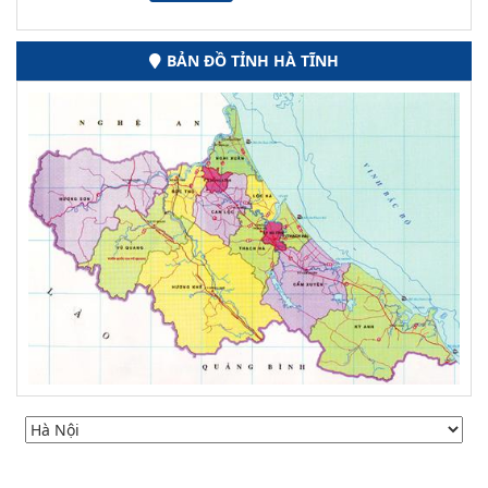
BẢN ĐỒ TỈNH HÀ TĨNH