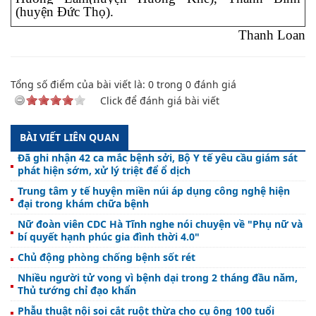
(huyện Đức Thọ).
Thanh Loan
Tổng số điểm của bài viết là:
0
trong
0
đánh giá
Click để đánh giá bài viết
BÀI VIẾT LIÊN QUAN
Đã ghi nhận 42 ca mắc bệnh sởi, Bộ Y tế yêu cầu giám sát
phát hiện sớm, xử lý triệt để ổ dịch
Trung tâm y tế huyện miền núi áp dụng công nghệ hiện
đại trong khám chữa bệnh
Nữ đoàn viên CDC Hà Tĩnh nghe nói chuyện về "Phụ nữ và
bí quyết hạnh phúc gia đình thời 4.0"
Chủ động phòng chống bệnh sốt rét
Nhiều người tử vong vì bệnh dại trong 2 tháng đầu năm,
Thủ tướng chỉ đạo khẩn
Phẫu thuật nội soi cắt ruột thừa cho cụ ông 100 tuổi