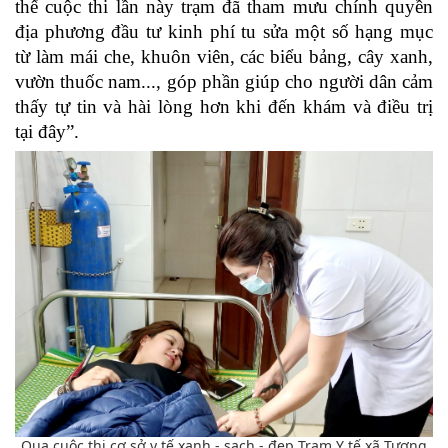
thế cuộc thi lần này trạm đã tham mưu chính quyền
địa phương đầu tư kinh phí tu sửa một số hạng mục
từ làm mái che, khuôn viên, các biểu bảng, cây xanh,
vườn thuốc nam..., góp phần giúp cho người dân cảm
thấy tự tin và hài lòng hơn khi đến khám và điều trị
tại đây”.
Qua cuộc thi cơ sở y tế xanh - sạch - đẹp Trạm Y tế xã Tượng