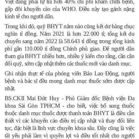
Việt đang phải tự trả hơn 40% chi phí khám chữa bệnh,
gấp đôi khuyến cáo của WHO. Điều này tạo gánh nặng
kinh tế cho người dân.
Trong khi đó, quỹ BHYT năm nào cũng kết dư hàng chục
nghìn tỉ đồng. Năm 2021 là hơn 22.000 tỉ; tổng kết dư
chuyển sang năm 2022 là 58.643 tỉ đồng trong tổng kinh
phí gần 110.000 tỉ đồng Chính phủ giao. Để người dân
tham gia BHYT nhiều hơn, nhiều ý kiến cho rằng, cần cân
đối quỹ, sớm cập nhật thêm các thuốc mới vào danh mục.
Ghi nhận thực tế của phóng viên Báo Lao Động, người
bệnh và bác sĩ đều mong danh mục thuốc sớm được cập
nhật.
BS.CKII Mai Đức Huy - Phó Giám đốc Bệnh viện Đa
khoa Sài Gòn TPHCM - cho biết, việc bổ sung thuốc
thuộc danh mục thuốc được thanh toán BHYT là điều cần
thiết vì các khuyến cáo điều trị cập nhật và thay đổi liên
tục, đặc biệt là lĩnh vực chuyên khoa sâu. Đây cũng là việc
tất yếu phải làm vì quyền lợi và điều tốt nhất cho người