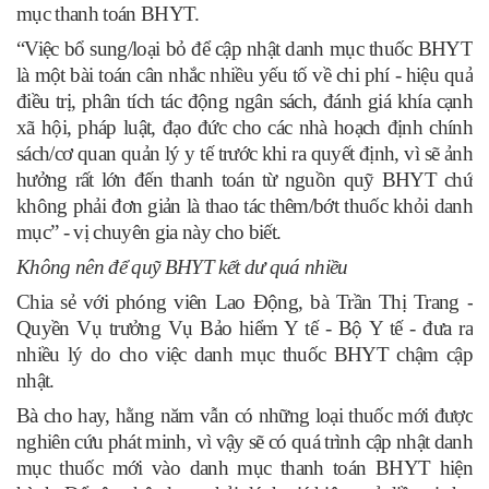
mục thanh toán BHYT.
“Việc bổ sung/loại bỏ để cập nhật danh mục thuốc BHYT
là một bài toán cân nhắc nhiều yếu tố về chi phí - hiệu quả
điều trị, phân tích tác động ngân sách, đánh giá khía cạnh
xã hội, pháp luật, đạo đức cho các nhà hoạch định chính
sách/cơ quan quản lý y tế trước khi ra quyết định, vì sẽ ảnh
hưởng rất lớn đến thanh toán từ nguồn quỹ BHYT chứ
không phải đơn giản là thao tác thêm/bớt thuốc khỏi danh
mục” - vị chuyên gia này cho biết.
Không nên để quỹ BHYT kết dư quá nhiều
Chia sẻ với phóng viên Lao Động, bà Trần Thị Trang -
Quyền Vụ trưởng Vụ Bảo hiểm Y tế - Bộ Y tế - đưa ra
nhiều lý do cho việc danh mục thuốc BHYT chậm cập
nhật.
Bà cho hay, hằng năm vẫn có những loại thuốc mới được
nghiên cứu phát minh, vì vậy sẽ có quá trình cập nhật danh
mục thuốc mới vào danh mục thanh toán BHYT hiện