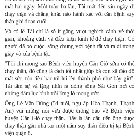
mất hai ngày. Một tuần ba lần, Tài mất đến sáu ngày đi
chạy thận và chẳng khác nào hành xác với căn bệnh suy
thận giai đoạn cuối.
Và có lẽ Tài chỉ là số ít gắng vượt nghịch cảnh về thời
gian, khoảng cách và điều kiện kinh tế để chạy thận. Có
người đã bỏ cuộc, sống chung với bệnh tật và ra đi trong
giày vò của bệnh tật.
"Tôi chỉ mong sao Bệnh viện huyện Cần Giờ sớm có thể
chạy thận, đó cũng là cách tốt nhất giúp bà con xã đảo đỡ
mất sức, tốn tiền bạc tới lui lên thành phố như bây giờ",
Tài tâm sự và lặng nhìn ra dòng sông Sài Gòn nơi có
những đám lục bình trôi lững lờ mong ước.
Ông Lê Văn Dũng (54 tuổi, ngụ ấp Hòa Thạnh, Thạnh
An) vui mừng nói vừa được thông báo về Bệnh viện
huyện Cần Giờ chạy thận. Đây là lần đầu tiên ông được
chạy thận gần nhà sau một năm suy thận điều trị tại Bệnh
viện quận 8.