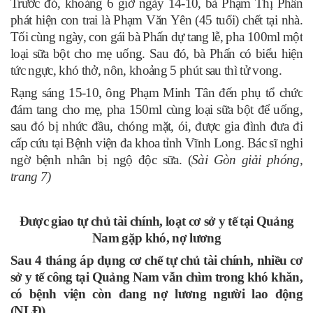
Trước đó, khoảng 6 giờ ngày 14-10, bà Phạm Thị Phấn
phát hiện con trai là Phạm Văn Yên (45 tuổi) chết tại nhà.
Tối cùng ngày, con gái bà Phấn dự tang lễ, pha 100ml một
loại sữa bột cho mẹ uống. Sau đó, bà Phấn có biểu hiện
tức ngực, khó thở, nôn, khoảng 5 phút sau thì tử vong.
Rạng sáng 15-10, ông Phạm Minh Tân đến phụ tổ chức
đám tang cho mẹ, pha 150ml cùng loại sữa bột để uống,
sau đó bị nhức đầu, chóng mặt, ói, được gia đình đưa đi
cấp cứu tại Bệnh viện đa khoa tỉnh Vĩnh Long. Bác sĩ nghi
ngờ bệnh nhân bị ngộ độc sữa. (
Sài Gòn giải phóng,
trang 7)
Được giao tự chủ tài chính, loạt cơ sở y tế tại Quảng
Nam gặp khó, nợ lương
Sau 4 tháng áp dụng cơ chế tự chủ tài chính, nhiều cơ
sở y tế công tại Quảng Nam vẫn chìm trong khó khăn,
có bệnh viện còn đang nợ lương người lao động
(NLĐ).