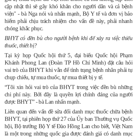
cập nhật thì sẽ gây khó khăn cho người dân và cả bệnh
viện" - bà Nga nói và nhấn mạnh, Bộ Y tế và đơn vị bảo
hiểm phải chịu trách nhiệm cho vấn đề này, phải nhanh
chóng khắc phục.
BHYT có đền bù cho người bệnh khi để xảy ra việc thiếu
thuốc, thiết bị?
Tại kỳ họp Quốc hội thứ 5, đại biểu Quốc hội Phạm
Khánh Phong Lan (Đoàn TP Hồ Chí Minh) đặt câu hỏi
vai trò của BHYT khi vẫn để tình trạng bệnh nhân phải tự
chụp chiếu, tự mua thuốc, tự mua thiết bị y tế.
“Tôi xin hỏi vai trò của BHYT trong việc đền bù những
chi phí này. Bởi đây là quyền lợi chính đáng của người
được BHYT” - bà Lan nhấn mạnh.
Liên quan đến vấn đề sửa đổi danh mục thuốc chữa bệnh
BHYT, tại phiên họp thứ 27 của Ủy ban Thường vụ Quốc
hội, Bộ trưởng Bộ Y tế Đào Hồng Lan cho biết, Việt Nam
là một trong những quốc gia được đánh giá có danh mục