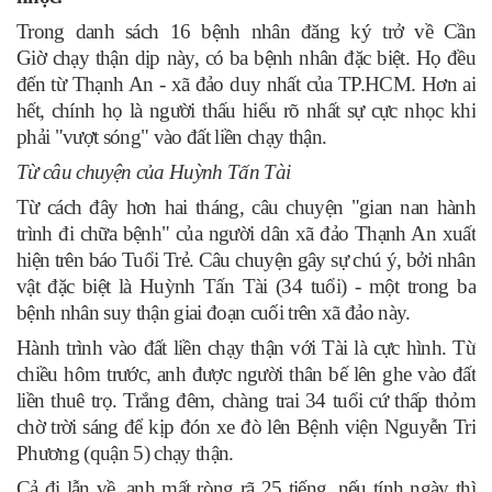
Trong danh sách 16 bệnh nhân đăng ký trở về Cần
Giờ chạy thận dịp này, có ba bệnh nhân đặc biệt. Họ đều
đến từ Thạnh An - xã đảo duy nhất của TP.HCM. Hơn ai
hết, chính họ là người thấu hiểu rõ nhất sự cực nhọc khi
phải "vượt sóng" vào đất liền chạy thận.
Từ câu chuyện của Huỳnh Tấn Tài
Từ cách đây hơn hai tháng, câu chuyện "gian nan hành
trình đi chữa bệnh" của người dân xã đảo Thạnh An xuất
hiện trên báo Tuổi Trẻ. Câu chuyện gây sự chú ý, bởi nhân
vật đặc biệt là Huỳnh Tấn Tài (34 tuổi) - một trong ba
bệnh nhân suy thận giai đoạn cuối trên xã đảo này.
Hành trình vào đất liền chạy thận với Tài là cực hình. Từ
chiều hôm trước, anh được người thân bế lên ghe vào đất
liền thuê trọ. Trắng đêm, chàng trai 34 tuổi cứ thấp thỏm
chờ trời sáng để kịp đón xe đò lên Bệnh viện Nguyễn Tri
Phương (quận 5) chạy thận.
Cả đi lẫn về, anh mất ròng rã 25 tiếng, nếu tính ngày thì