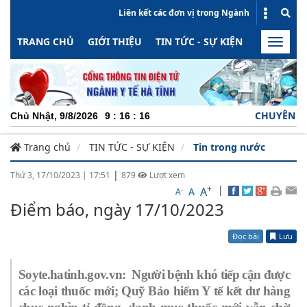
Liên kết các đơn vị trong Ngành
TRANG CHỦ
GIỚI THIỆU
TIN TỨC - SỰ KIỆN
HOẠT ĐỘN
Toggle
naviga
CHUYÊN NGHIỆP - TRÁ
Chủ Nhật, 9/8/2026
9
:
16
:
17
Trang chủ
TIN TỨC - SỰ KIỆN
Tin trong nước
|
Thứ 3, 17/10/2023
|
17:51
879
Lượt xem
+
|
A
-
A
A
Điểm báo, ngày 17/10/2023
Đọc bài
Lưu
Soyte.hatinh.gov.vn: Người bệnh khó tiếp cận được
các loại thuốc mới; Quỹ Bảo hiểm Y tế kết dư hàng