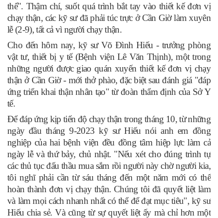
thể". Thậm chí, suốt quá trình bắt tay vào thiết kế đơn vị
chạy thận, các kỹ sư đã phải túc trực ở Cần Giờ làm xuyên
lễ (2-9), tất cả vì người chạy thận.
Cho đến hôm nay, kỹ sư Võ Đình Hiếu - trưởng phòng
vật tư, thiết bị y tế (Bệnh viện Lê Văn Thịnh), một trong
những người được giao quán xuyến thiết kế đơn vị chạy
thận ở Cần Giờ - mới thở phào, đặc biệt sau đánh giá "đáp
ứng triển khai thận nhân tạo" từ đoàn thẩm định của Sở Y
tế.
Để đáp ứng kịp tiến độ chạy thận trong tháng 10, từ những
ngày đầu tháng 9-2023 kỹ sư Hiếu nói anh em đồng
nghiệp của hai bệnh viện đều đồng tâm hiệp lực làm cả
ngày lễ và thứ bảy, chủ nhật. "Nếu xét cho đúng trình tự
các thủ tục đấu thầu mua sắm rồi người này chờ người kia,
tôi nghĩ phải cần từ sáu tháng đến một năm mới có thể
hoàn thành đơn vị chạy thận. Chúng tôi đã quyết liệt làm
và làm mọi cách nhanh nhất có thể để đạt mục tiêu", kỹ sư
Hiếu chia sẻ. Và cũng từ sự quyết liệt ấy mà chỉ hơn một