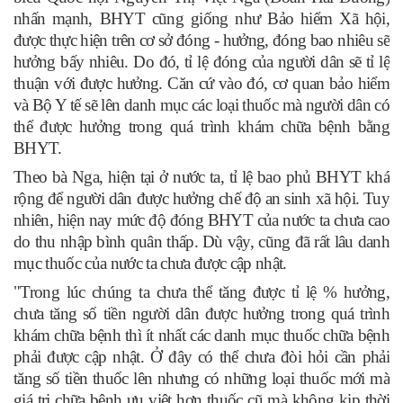
nhấn mạnh, BHYT cũng giống như Bảo hiểm Xã hội,
được thực hiện trên cơ sở đóng - hưởng, đóng bao nhiêu sẽ
hưởng bấy nhiêu. Do đó, tỉ lệ đóng của người dân sẽ tỉ lệ
thuận với được hưởng. Căn cứ vào đó, cơ quan bảo hiểm
và Bộ Y tế sẽ lên danh mục các loại thuốc mà người dân có
thể được hưởng trong quá trình khám chữa bệnh bằng
BHYT.
Theo bà Nga, hiện tại ở nước ta, tỉ lệ bao phủ BHYT khá
rộng để người dân được hưởng chế độ an sinh xã hội. Tuy
nhiên, hiện nay mức độ đóng BHYT của nước ta chưa cao
do thu nhập bình quân thấp. Dù vậy, cũng đã rất lâu danh
mục thuốc của nước ta chưa được cập nhật.
"Trong lúc chúng ta chưa thể tăng được tỉ lệ % hưởng,
chưa tăng số tiền người dân được hưởng trong quá trình
khám chữa bệnh thì ít nhất các danh mục thuốc chữa bệnh
phải được cập nhật. Ở đây có thể chưa đòi hỏi cần phải
tăng số tiền thuốc lên nhưng có những loại thuốc mới mà
giá trị chữa bệnh ưu việt hơn thuốc cũ mà không kịp thời