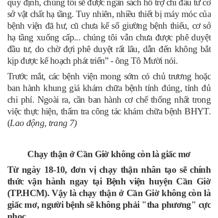
quy định, chúng tôi sẽ được ngân sách hỗ trợ chi đầu tư cơ
sở vật chất hạ tầng. Tuy nhiên, nhiều thiết bị máy móc của
bệnh viện đã hư, cũ chưa kể số giường bệnh thiếu, cơ sở
hạ tầng xuống cấp... chúng tôi vẫn chưa được phê duyệt
đầu tư, do chờ đợi phê duyệt rất lâu, dẫn đến không bắt
kịp được kế hoạch phát triển” - ông Tô Mười nói.
Trước mắt, các bệnh viện mong sớm có chủ trương hoặc
ban hành khung giá khám chữa bệnh tính đúng, tính đủ
chi phí. Ngoài ra, cần ban hành cơ chế thống nhất trong
việc thực hiện, thẩm tra công tác khám chữa bệnh BHYT.
(
Lao động, trang 7)
Chạy thận ở Cần Giờ không còn là giấc mơ
Từ ngày 18-10, đơn vị chạy thận nhân tạo sẽ chính
thức vận hành ngay tại Bệnh viện huyện Cần Giờ
(TP.HCM). Vậy là chạy thận ở Cần Giờ không còn là
giấc mơ, người bệnh sẽ không phải "tha phương" cực
nhọc.