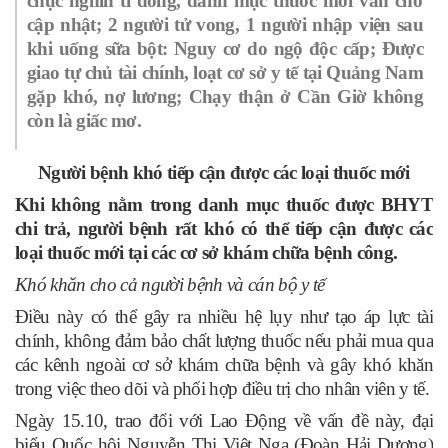
chục nghìn tỉ đồng, danh mục thuốc mới vẫn chờ
cập nhật; 2 người tử vong, 1 người nhập viện sau
khi uống sữa bột: Nguy cơ do ngộ độc cấp; Được
giao tự chủ tài chính, loạt cơ sở y tế tại Quảng Nam
gặp khó, nợ lương; Chạy thận ở Cần Giờ không
còn là giấc mơ.
Người bệnh khó tiếp cận được các loại thuốc mới
Khi không nằm trong danh mục thuốc được BHYT
chi trả, người bệnh rất khó có thể tiếp cận được các
loại thuốc mới tại các cơ sở khám chữa bệnh công.
Khó khăn cho cả người bệnh và cán bộ y tế
Điều này có thể gây ra nhiều hệ lụy như tạo áp lực tài
chính, không đảm bảo chất lượng thuốc nếu phải mua qua
các kênh ngoài cơ sở khám chữa bệnh và gây khó khăn
trong việc theo dõi và phối hợp điều trị cho nhân viên y tế.
Ngày 15.10, trao đổi với Lao Động về vấn đề này, đại
biểu Quốc hội Nguyễn Thị Việt Nga (Đoàn Hải Dương)