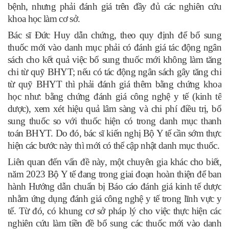
bệnh, nhưng phải đánh giá trên đầy đủ các nghiên cứu
khoa học làm cơ sở.
Bác sĩ Đức Huy dẫn chứng, theo quy định để bổ sung
thuốc mới vào danh mục phải có đánh giá tác động ngân
sách cho kết quả việc bổ sung thuốc mới không làm tăng
chi từ quỹ BHYT; nếu có tác động ngân sách gây tăng chi
từ quỹ BHYT thì phải đánh giá thêm bằng chứng khoa
học như: bằng chứng đánh giá công nghệ y tế (kinh tế
dược), xem xét hiệu quả lâm sàng và chi phí điều trị, bổ
sung thuốc so với thuốc hiện có trong danh mục thanh
toán BHYT. Do đó, bác sĩ kiến nghị Bộ Y tế cần sớm thực
hiện các bước này thì mới có thể cập nhật danh mục thuốc.
Liên quan đến vấn đề này, một chuyên gia khác cho biết,
năm 2023 Bộ Y tế đang trong giai đoạn hoàn thiện để ban
hành Hướng dẫn chuẩn bị Báo cáo đánh giá kinh tế dược
nhằm ứng dụng đánh giá công nghệ y tế trong lĩnh vực y
tế. Từ đó, có khung cơ sở pháp lý cho việc thực hiện các
nghiên cứu làm tiền đề bổ sung các thuốc mới vào danh