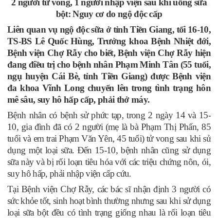
2 người tử vong, 1 người nhập viện sau khi uống sữa
bột: Nguy cơ do ngộ độc cấp
Liên quan vụ ngộ độc sữa ở tỉnh Tiền Giang, tối 16-10,
TS-BS Lê Quốc Hùng, Trưởng khoa Bệnh Nhiệt đới,
Bệnh viện Chợ Rẫy cho biết, Bệnh viện Chợ Rẫy hiện
đang điều trị cho bệnh nhân Phạm Minh Tân (55 tuổi,
ngụ huyện Cái Bè, tỉnh Tiền Giang) được Bệnh viện
đa khoa Vĩnh Long chuyển lên trong tình trạng hôn
mê sâu, suy hô hấp cấp, phải thở máy.
Bệnh nhân có bệnh sử phức tạp, trong 2 ngày 14 và 15-
10, gia đình đã có 2 người (mẹ là bà Phạm Thị Phấn, 85
tuổi và em trai Phạm Văn Yên, 45 tuổi) tử vong sau khi sử
dụng một loại sữa. Đến 15-10, bệnh nhân cũng sử dụng
sữa này và bị rối loạn tiêu hóa với các triệu chứng nôn, ói,
suy hô hấp, phải nhập viện cấp cứu.
Tại Bệnh viện Chợ Rẫy, các bác sĩ nhận định 3 người có
sức khỏe tốt, sinh hoạt bình thường nhưng sau khi sử dụng
loại sữa bột đều có tình trạng giống nhau là rối loạn tiêu