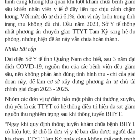
hình cũng không khả quan khi lượt khám chữa bệnh giảm
sâu khiến nhân viên y tế ở đây liên tục chịu cảnh chậm
lương. Với mức độ tự chủ 61%, đơn vị này luôn trong tình
trạng thu không đủ chi. Đầu năm 2023, Sở Y tế thống
nhất phương án chuyển giao TTYT Tam Kỳ sang hệ dự
phòng, nhưng hiện đề án này vẫn chưa hoàn thành.
Nhiều bất cập
Đại diện Sở Y tế tỉnh Quảng Nam cho biết, sau 3 năm đại
dịch COVID-19, nguồn thu của các bệnh viện đều giảm
sâu, nên không phản ánh đúng tình hình thu - chi của giai
đoạn này, để làm cơ sở xây dựng phương án tự chủ tài
chính giai đoạn 2023 - 2025.
Nhóm các đơn vị tự đảm bảo một phần chi thường xuyên,
chủ yếu là các TTYT có hệ thống điều trị hiện đã sụt giảm
nguồn thu nghiêm trọng sau khi thông tuyến BHYT.
“Ngay khi quy định thông tuyến khám chữa bệnh BHYT
có hiệu lực, từ chỗ là đơn vị y tế ban đầu được người dân
lựa chọn, TTYT Tam Kỳ ngày càng không thể cạnh tranh