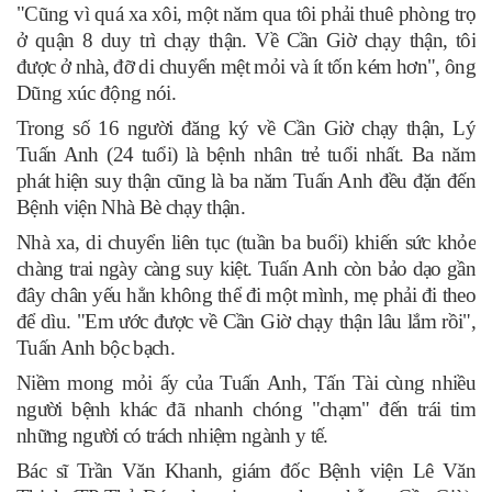
"Cũng vì quá xa xôi, một năm qua tôi phải thuê phòng trọ
ở quận 8 duy trì chạy thận. Về Cần Giờ chạy thận, tôi
được ở nhà, đỡ di chuyển mệt mỏi và ít tốn kém hơn", ông
Dũng xúc động nói.
Trong số 16 người đăng ký về Cần Giờ chạy thận, Lý
Tuấn Anh (24 tuổi) là bệnh nhân trẻ tuổi nhất. Ba năm
phát hiện suy thận cũng là ba năm Tuấn Anh đều đặn đến
Bệnh viện Nhà Bè chạy thận.
Nhà xa, di chuyển liên tục (tuần ba buổi) khiến sức khỏe
chàng trai ngày càng suy kiệt. Tuấn Anh còn bảo dạo gần
đây chân yếu hẳn không thể đi một mình, mẹ phải đi theo
để dìu. "Em ước được về Cần Giờ chạy thận lâu lắm rồi",
Tuấn Anh bộc bạch.
Niềm mong mỏi ấy của Tuấn Anh, Tấn Tài cùng nhiều
người bệnh khác đã nhanh chóng "chạm" đến trái tim
những người có trách nhiệm ngành y tế.
Bác sĩ Trần Văn Khanh, giám đốc Bệnh viện Lê Văn