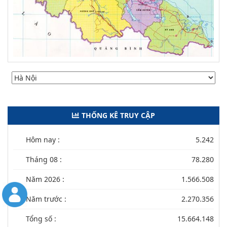
THỐNG KÊ TRUY CẬP
Hôm nay :
5.242
Tháng 08 :
78.280
Năm 2026 :
1.566.508
Năm trước :
2.270.356
Tổng số :
15.664.148