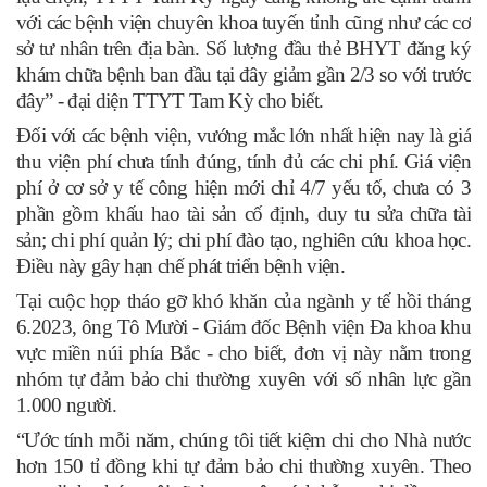
với các bệnh viện chuyên khoa tuyến tỉnh cũng như các cơ
sở tư nhân trên địa bàn. Số lượng đầu thẻ BHYT đăng ký
khám chữa bệnh ban đầu tại đây giảm gần 2/3 so với trước
đây” - đại diện TTYT Tam Kỳ cho biết.
Đối với các bệnh viện, vướng mắc lớn nhất hiện nay là giá
thu viện phí chưa tính đúng, tính đủ các chi phí. Giá viện
phí ở cơ sở y tế công hiện mới chỉ 4/7 yếu tố, chưa có 3
phần gồm khấu hao tài sản cố định, duy tu sửa chữa tài
sản; chi phí quản lý; chi phí đào tạo, nghiên cứu khoa học.
Điều này gây hạn chế phát triển bệnh viện.
Tại cuộc họp tháo gỡ khó khăn của ngành y tế hồi tháng
6.2023, ông Tô Mười - Giám đốc Bệnh viện Đa khoa khu
vực miền núi phía Bắc - cho biết, đơn vị này nằm trong
nhóm tự đảm bảo chi thường xuyên với số nhân lực gần
1.000 người.
“Ước tính mỗi năm, chúng tôi tiết kiệm chi cho Nhà nước
hơn 150 tỉ đồng khi tự đảm bảo chi thường xuyên. Theo