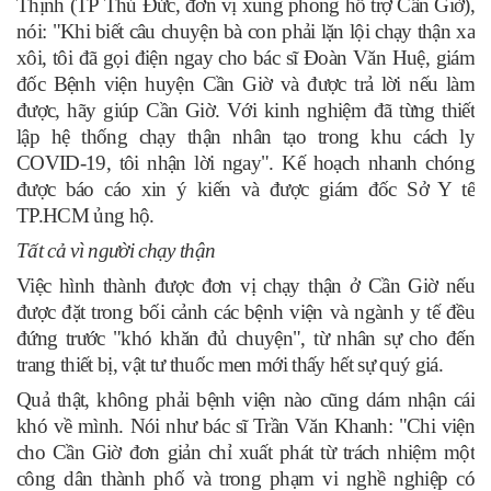
Thịnh (TP Thủ Đức, đơn vị xung phong hỗ trợ Cần Giờ),
nói: "Khi biết câu chuyện bà con phải lặn lội chạy thận xa
xôi, tôi đã gọi điện ngay cho bác sĩ Đoàn Văn Huệ, giám
đốc Bệnh viện huyện Cần Giờ và được trả lời nếu làm
được, hãy giúp Cần Giờ. Với kinh nghiệm đã từng thiết
lập hệ thống chạy thận nhân tạo trong khu cách ly
COVID-19, tôi nhận lời ngay". Kế hoạch nhanh chóng
được báo cáo xin ý kiến và được giám đốc Sở Y tế
TP.HCM ủng hộ.
Tất cả vì người chạy thận
Việc hình thành được đơn vị chạy thận ở Cần Giờ nếu
được đặt trong bối cảnh các bệnh viện và ngành y tế đều
đứng trước "khó khăn đủ chuyện", từ nhân sự cho đến
trang thiết bị, vật tư thuốc men mới thấy hết sự quý giá.
Quả thật, không phải bệnh viện nào cũng dám nhận cái
khó về mình. Nói như bác sĩ Trần Văn Khanh: "Chi viện
cho Cần Giờ đơn giản chỉ xuất phát từ trách nhiệm một
công dân thành phố và trong phạm vi nghề nghiệp có