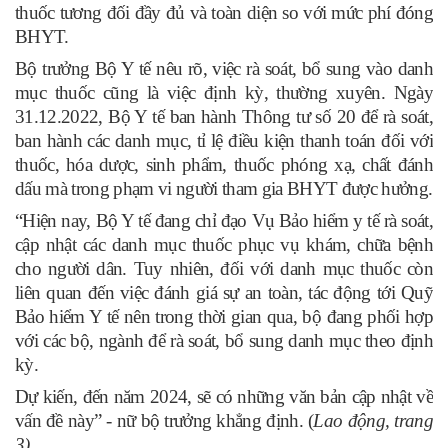
thuốc tương đối đầy đủ và toàn diện so với mức phí đóng
BHYT.
Bộ trưởng Bộ Y tế nêu rõ, việc rà soát, bổ sung vào danh
mục thuốc cũng là việc định kỳ, thường xuyên. Ngày
31.12.2022, Bộ Y tế ban hành Thông tư số 20 để rà soát,
ban hành các danh mục, tỉ lệ điều kiện thanh toán đối với
thuốc, hóa dược, sinh phẩm, thuốc phóng xạ, chất đánh
dấu mà trong phạm vi người tham gia BHYT được hưởng.
“Hiện nay, Bộ Y tế đang chỉ đạo Vụ Bảo hiểm y tế rà soát,
cập nhật các danh mục thuốc phục vụ khám, chữa bệnh
cho người dân. Tuy nhiên, đối với danh mục thuốc còn
liên quan đến việc đánh giá sự an toàn, tác động tới Quỹ
Bảo hiểm Y tế nên trong thời gian qua, bộ đang phối hợp
với các bộ, ngành để rà soát, bổ sung danh mục theo định
kỳ.
Dự kiến, đến năm 2024, sẽ có những văn bản cập nhật về
vấn đề này” - nữ bộ trưởng khẳng định. (
Lao động, trang
3)