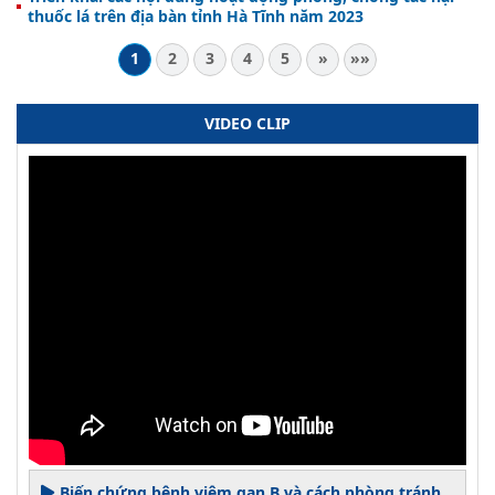
thuốc lá trên địa bàn tỉnh Hà Tĩnh năm 2023
1
2
3
4
5
»
»»
VIDEO CLIP
Biến chứng bệnh viêm gan B và cách phòng tránh