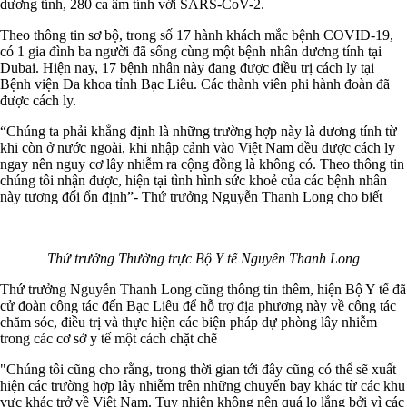
dương tính, 280 ca âm tính với SARS-CoV-2.
Theo thông tin sơ bộ, trong số 17 hành khách mắc bệnh COVID-19,
có 1 gia đình ba người đã sống cùng một bệnh nhân dương tính tại
Dubai. Hiện nay, 17 bệnh nhân này đang được điều trị cách ly tại
Bệnh viện Đa khoa tỉnh Bạc Liêu. Các thành viên phi hành đoàn đã
được cách ly.
“Chúng ta phải khẳng định là những trường hợp này là dương tính từ
khi còn ở nước ngoài, khi nhập cảnh vào Việt Nam đều được cách ly
ngay nên nguy cơ lây nhiễm ra cộng đồng là không có. Theo thông tin
chúng tôi nhận được, hiện tại tình hình sức khoẻ của các bệnh nhân
này tương đối ổn định”- Thứ trưởng Nguyễn Thanh Long cho biết
Thứ trưởng Thường trực Bộ Y tế Nguyễn Thanh Long
Thứ trưởng Nguyễn Thanh Long cũng thông tin thêm, hiện Bộ Y tế đã
cử đoàn công tác đến Bạc Liêu để hỗ trợ địa phương này về công tác
chăm sóc, điều trị và thực hiện các biện pháp dự phòng lây nhiễm
trong các cơ sở y tế một cách chặt chẽ
"Chúng tôi cũng cho rằng, trong thời gian tới đây cũng có thể sẽ xuất
hiện các trường hợp lây nhiễm trên những chuyến bay khác từ các khu
vực khác trở về Việt Nam. Tuy nhiên không nên quá lo lắng bởi vì các