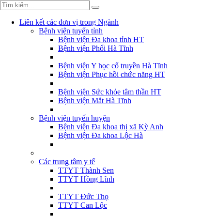
Liên kết các đơn vị trong Ngành
Bệnh viện tuyến tỉnh
Bệnh viện Đa khoa tỉnh HT
Bệnh viện Phổi Hà Tĩnh
Bệnh viện Y học cổ truyền Hà Tĩnh
Bệnh viện Phục hồi chức năng HT
Bệnh viện Sức khỏe tâm thần HT
Bệnh viện Mắt Hà Tĩnh
Bệnh viện tuyến huyện
Bệnh viện Đa khoa thị xã Kỳ Anh
Bệnh viện Đa khoa Lộc Hà
Các trung tâm y tế
TTYT Thành Sen
TTYT Hồng Lĩnh
TTYT Đức Thọ
TTYT Can Lộc