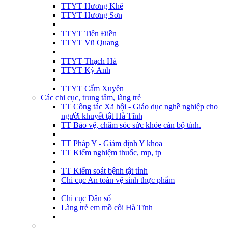
TTYT Hương Khê
TTYT Hương Sơn
TTYT Tiên Điền
TTYT Vũ Quang
TTYT Thạch Hà
TTYT Kỳ Anh
TTYT Cẩm Xuyên
Các chi cục, trung tâm, làng trẻ
TT Công tác Xã hội - Giáo dục nghề nghiệp cho
người khuyết tật Hà Tĩnh
TT Bảo vệ, chăm sóc sức khỏe cán bộ tỉnh.
TT Pháp Y - Giám định Y khoa
TT Kiểm nghiệm thuốc, mp, tp
TT Kiểm soát bệnh tật tỉnh
Chi cục An toàn vệ sinh thực phẩm
Chi cục Dân số
Làng trẻ em mồ côi Hà Tĩnh