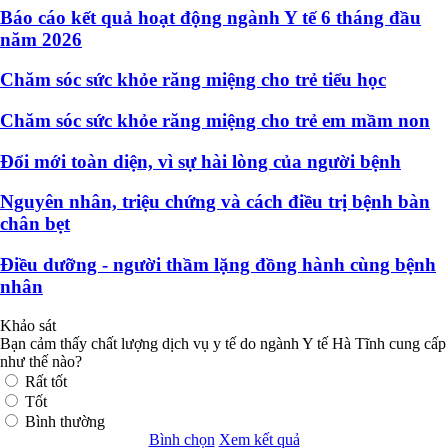
Báo cáo kết quả hoạt động ngành Y tế 6 tháng đầu
năm 2026
Chăm sóc sức khỏe răng miệng cho trẻ tiểu học
Chăm sóc sức khỏe răng miệng cho trẻ em mầm non
Đổi mới toàn diện, vì sự hài lòng của người bệnh
Nguyên nhân, triệu chứng và cách điều trị bệnh bàn
chân bẹt
Điều dưỡng - người thầm lặng đồng hành cùng bệnh
nhân
Khảo sát
Bạn cảm thấy chất lượng dịch vụ y tế do ngành Y tế Hà Tĩnh cung cấp
như thế nào?
Rất tốt
Tốt
Bình thường
Bình chọn
Xem kết quả