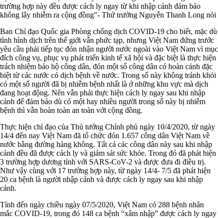
trường hợp này đều được cách ly ngay từ khi nhập cảnh đảm bảo
không lây nhiễm ra cộng đồng"- Thứ trưởng Nguyễn Thanh Long nói
Ban Chỉ đạo Quốc gia Phòng chống dịch COVID-19 cho biết, mặc dù
tình hình dịch trên thế giới vẫn phức tạp, nhưng Việt Nam đứng trước
yêu cầu phải tiếp tục đón nhận người nước ngoài vào Việt Nam vì mục
đích công vụ, phục vụ phát triển kinh tế xã hội và đặc biệt là thực hiện
trách nhiệm bảo hộ công dân, đón một số công dân có hoàn cảnh đặc
biệt từ các nước có dịch bệnh về nước. Trong số này không tránh khỏi
có một số người đã bị nhiễm bệnh nhất là ở những khu vực mà dịch
đang hoạt động. Nên vẫn phải thực hiện cách ly ngay sau khi nhập
cảnh để đảm bảo dù có một hay nhiều người trong số này bị nhiễm
bệnh thì vẫn hoàn toàn an toàn với cộng đồng.
Thực hiện chỉ đạo của Thủ tướng Chính phủ ngày 10/4/2020, từ ngày
14/4 đến nay Việt Nam đã tổ chức đón 1.657 công dân Việt Nam về
nước bằng đường hàng không. Tất cả các công dân này sau khi nhập
cảnh đều đã được cách ly và giám sát sức khỏe. Trong đó đã phát hiện
3 trường hợp dương tính với SARS-CoV-2 và được đưa đi điều trị.
Như vậy cùng với 17 trường hợp này, từ ngày 14/4- 7/5 đã phát hiện
20 ca bệnh là người nhập cảnh và được cách ly ngay sau khi nhập
cảnh.
Tính đến ngày chiều ngày 07/5/2020, Việt Nam có 288 bệnh nhân
mắc COVID-19, trong đó 148 ca bệnh “xâm nhập” được cách ly ngay