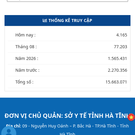
THỐNG KÊ TRUY CẬP
Hôm nay :
4.165
Tháng 08 :
77.203
Năm 2026 :
1.565.431
Năm trước :
2.270.356
Tổng số :
15.663.071
ĐƠN VỊ CHỦ QUẢN:
SỞ Y TẾ TỈNH HÀ TĨNH
Địa chỉ:
09 - Nguyễn Huy Oánh – P. Bắc Hà - TP.Hà Tĩnh - Tỉnh
Hà Tĩnh