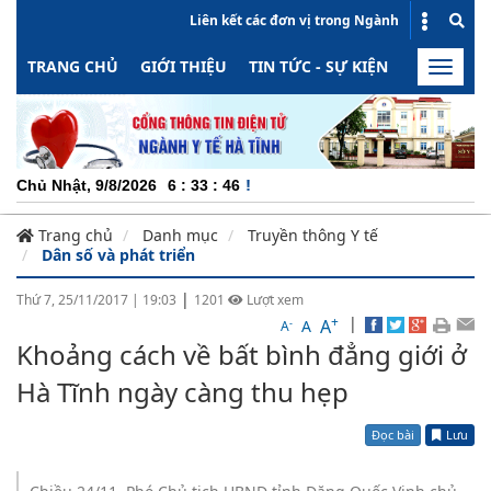
Liên kết các đơn vị trong Ngành
TRANG CHỦ
GIỚI THIỆU
TIN TỨC - SỰ KIỆN
HOẠT ĐỘN
Toggle
naviga
CHUYÊN NGH
Chủ Nhật, 9/8/2026
6
:
33
:
47
Trang chủ
Danh mục
Truyền thông Y tế
Dân số và phát triển
|
Thứ 7, 25/11/2017
|
19:03
1201
Lượt xem
+
|
A
-
A
A
Khoảng cách về bất bình đẳng giới ở
Hà Tĩnh ngày càng thu hẹp
Đọc bài
Lưu