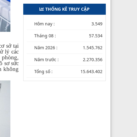
THỐNG KÊ TRUY CẬP
Hôm nay :
3.549
Tháng 08 :
57.534
ơ sở tại
Năm 2026 :
1.545.762
ử lý các
ị phòng,
Năm trước :
2.270.356
ồ sơ sức
nh không
Tổng số :
15.643.402