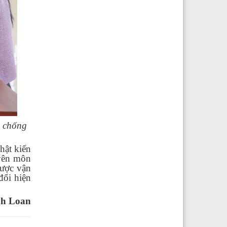
g chống
hật kiến
uyên môn
được vận
đổi hiện
h Loan