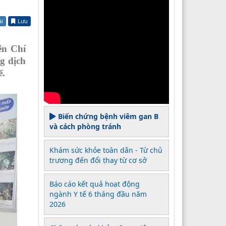
ài
Lưu
ễn Chí
g dịch
ế.
Biến chứng bệnh viêm gan B
và cách phòng tránh
Khám sức khỏe toàn dân - Từ chủ
trương đến đổi thay từ cơ sở
Báo cáo kết quả hoạt động
ngành Y tế 6 tháng đầu năm
2026