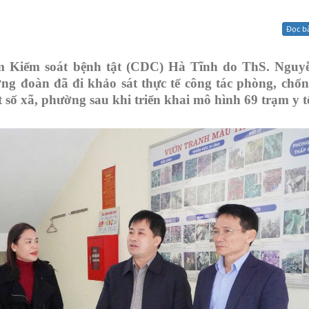
Xử lý kiến nghị - Khiếu nại tố cáo
Khác
Đọc b
âm Kiểm soát bệnh tật (CDC) Hà Tĩnh do ThS. Nguy
g đoàn đã đi khảo sát thực tế công tác phòng, chốn
 số xã, phường sau khi triển khai mô hình 69 trạm y t