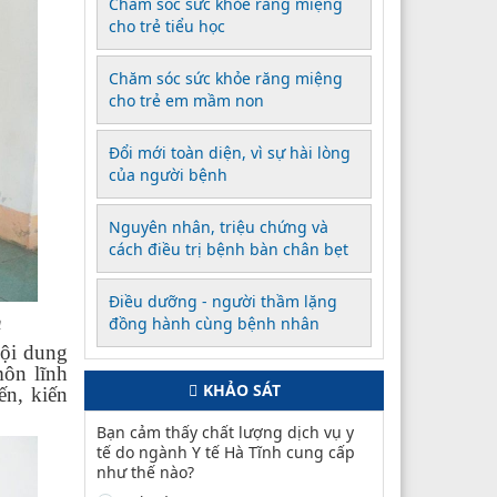
Chăm sóc sức khỏe răng miệng
cho trẻ tiểu học
Chăm sóc sức khỏe răng miệng
cho trẻ em mầm non
Đổi mới toàn diện, vì sự hài lòng
của người bệnh
Nguyên nhân, triệu chứng và
cách điều trị bệnh bàn chân bẹt
Điều dưỡng - người thầm lặng
n
đồng hành cùng bệnh nhân
Nội dung
môn lĩnh
KHẢO SÁT
ến, kiến
Bạn cảm thấy chất lượng dịch vụ y
tế do ngành Y tế Hà Tĩnh cung cấp
như thế nào?