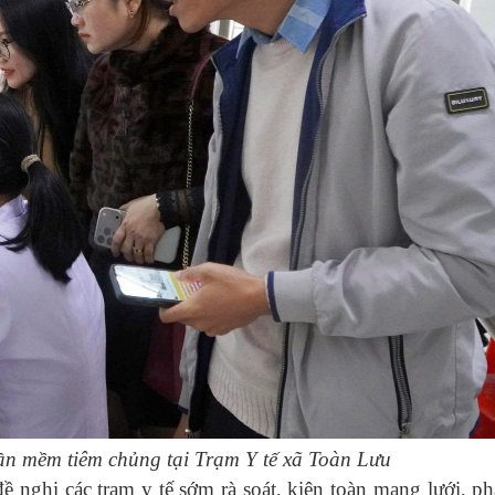
 mềm tiêm chủng tại Trạm Y tế xã Toàn Lưu
ề nghị các trạm y tế sớm rà soát, kiện toàn mạng lưới, p