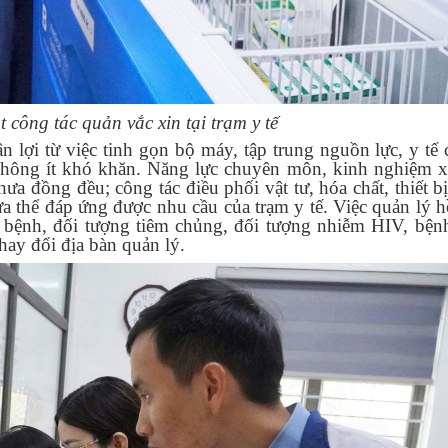
 công tác quản vắc xin tại trạm y tế
 lợi từ việc tinh gọn bộ máy, tập trung nguồn lực, y tế c
không ít khó khăn. Năng lực chuyên môn, kinh nghiệm x
ưa đồng đều; công tác điều phối vật tư, hóa chất, thiết b
ưa thể đáp ứng được nhu cầu của trạm y tế. Việc quản lý h
ch bệnh, đối tượng tiêm chủng, đối tượng nhiễm HIV, bệ
ay đổi địa bàn quản lý.