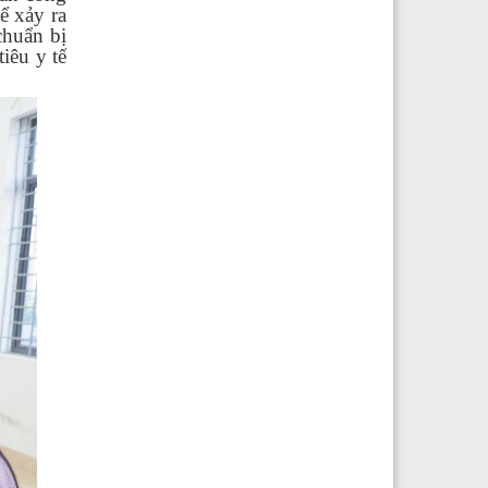
ể xảy ra
chuẩn bị
iêu y tế