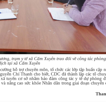
ơng, trạm y tế xã Cẩm Xuyên trao đổi về công tác phòn
dịch tại xã Cẩm Xuyên
 cường hỗ trợ chuyên môn, tổ chức các lớp tập huấn cập n
Nguyễn Chí Thanh cho biết, CDC đã thành lập các tổ ch
ợ xã tuyến cơ sở nhằm bảo đảm công tác y tế dự phòng 
 và nâng cao sức khỏe Nhân dân trong giai đoạn chuyển 
Than