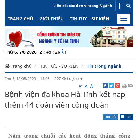
Liên kết các đơn vị trong Ngành
TRANG CHỦ
GIỚI THIỆU
TIN TỨC - SỰ KIỆN
HOẠT ĐỘN
Toggle
naviga
CHUYÊN
Thứ 6, 7/8/2026
2
:
45
:
26
Trang chủ
TIN TỨC - SỰ KIỆN
Tin trong ngành
|
Thứ 5, 18/05/2023
|
15:06
927
Lượt xem
+
|
A
-
A
A
Bệnh viện đa khoa Hà Tĩnh kết nạp
thêm 44 đoàn viên công đoàn
Đọc bài
Lưu
Nằm trong chuỗi các hoạt động tháng công