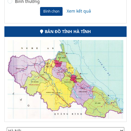
Bình thường
Xem kết quả
Bình chọn
BẢN ĐỒ TỈNH HÀ TĨNH