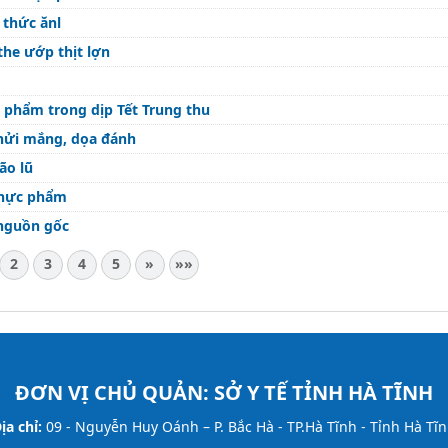
 thức ănl
the ướp thịt lợn
c phẩm trong dịp Tết Trung thu
hửi mắng, dọa đánh
ão lũ
 thực phẩm
 nguồn gốc
2
3
4
5
»
»»
ĐƠN VỊ CHỦ QUẢN:
SỞ Y TẾ TỈNH HÀ TĨNH
ịa chỉ:
09 - Nguyễn Huy Oánh – P. Bắc Hà - TP.Hà Tĩnh - Tỉnh Hà Tĩ