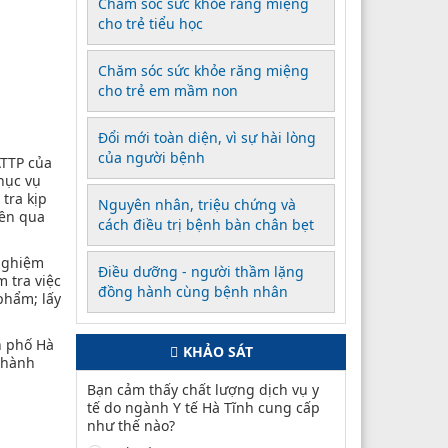
Chăm sóc sức khỏe răng miệng
cho trẻ tiểu học
Chăm sóc sức khỏe răng miệng
cho trẻ em mầm non
Đổi mới toàn diện, vì sự hài lòng
của người bệnh
ATTP của
hục vụ
tra kịp
Nguyên nhân, triệu chứng và
yền qua
cách điều trị bệnh bàn chân bẹt
 nghiệm
Điều dưỡng - người thầm lặng
 tra việc
đồng hành cùng bệnh nhân
phẩm; lấy
h phố Hà
KHẢO SÁT
 Thành
Bạn cảm thấy chất lượng dịch vụ y
tế do ngành Y tế Hà Tĩnh cung cấp
như thế nào?