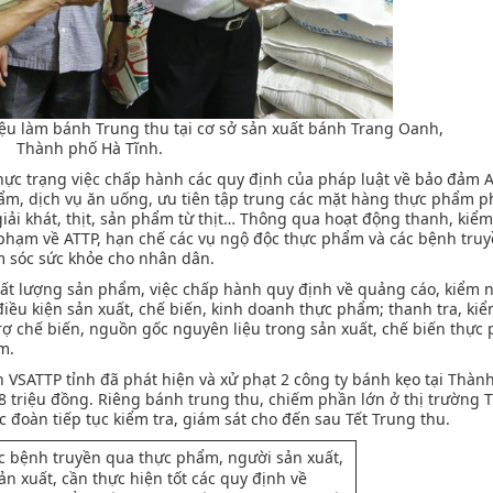
iệu làm bánh Trung thu tại cơ sở sản xuất bánh Trang Oanh,
Thành phố Hà Tĩnh.
hực trạng việc chấp hành các quy định của pháp luật về bảo đảm 
hẩm, dịch vụ ăn uống, ưu tiên tập trung các mặt hàng thực phẩm p
iải khát, thịt, sản phẩm từ thịt… Thông qua hoạt động thanh, kiểm 
i phạm về ATTP, hạn chế các vụ ngộ độc thực phẩm và các bệnh tru
m sóc sức khỏe cho nhân dân.
chất lượng sản phẩm, việc chấp hành quy định về quảng cáo, kiểm
iều kiện sản xuất, chế biến, kinh doanh thực phẩm; thanh tra, kiểm
ợ chế biến, nguồn gốc nguyên liệu trong sản xuất, chế biến thực 
m.
h VSATTP tỉnh đã phát hiện và xử phạt 2 công ty bánh kẹo tại Thàn
n 8 triệu đồng. Riêng bánh trung thu, chiếm phần lớn ở thị trường
c đoàn tiếp tục kiểm tra, giám sát cho đến sau Tết Trung thu.
c bệnh truyền qua thực phẩm, người sản xuất,
ản xuất, cần thực hiện tốt các quy định về