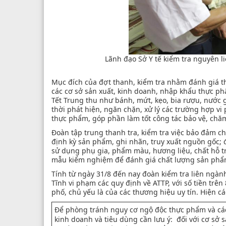
Lãnh đạo Sở Y tế kiểm tra nguyên l
Mục đích của đợt thanh, kiểm tra nhằm đánh giá t
các cơ sở sản xuất, kinh doanh, nhập khẩu thực p
Tết Trung thu như bánh, mứt, kẹo, bia rượu, nước g
thời phát hiện, ngăn chặn, xử lý các trường hợp v
thực phẩm, góp phần làm tốt công tác bảo vệ, chă
Đoàn tập trung thanh tra, kiểm tra việc bảo đảm 
định kỳ sản phẩm, ghi nhãn, truy xuất nguồn gốc; đ
sử dụng phụ gia, phẩm màu, hương liệu, chất hỗ tr
mẫu kiểm nghiệm để đánh giá chất lượng sản phẩ
Tính từ ngày 31/8 đến nay đoàn kiểm tra liên ngàn
Tĩnh vi phạm các quy định về ATTP, với số tiền trê
phố, chủ yếu là của các thương hiệu uy tín. Hiện cá
Để phòng tránh nguy cơ ngộ độc thực phẩm và cá
kinh doanh và tiêu dùng cần lưu ý: đối với cơ sở s