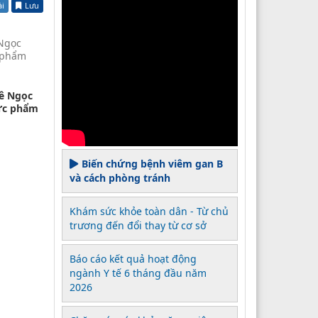
ài
Lưu
 Ngọc
c phẩm
Lê Ngọc
hực phẩm
Biến chứng bệnh viêm gan B
và cách phòng tránh
Khám sức khỏe toàn dân - Từ chủ
trương đến đổi thay từ cơ sở
Báo cáo kết quả hoạt động
ngành Y tế 6 tháng đầu năm
2026