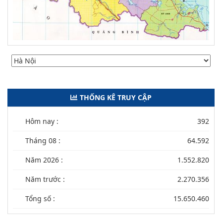
THỐNG KÊ TRUY CẬP
Hôm nay :
392
Tháng 08 :
64.592
Năm 2026 :
1.552.820
Năm trước :
2.270.356
Tổng số :
15.650.460