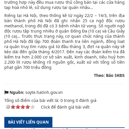
trường hợp này đều mua rượu thủ công bán tại các cửa hàng
tạp hoá nhỏ lẻ, sử dụng rượu tại quán nhậu…
Riêng tại Hà Nội, theo thống kê từ ngày 22/2 – 14/3, trên địa
bàn thành phố Hà Nội đã ghi nhận 25 ca ngộ độc rượu
methanol, trong đó đã có 3 bệnh nhân tử vong. Số người ngộ
độc rượu tập trung nhiều ở quận Đống Đa (10 ca) và Cầu Giấy
(10 ca)… Trước thực trạng này, cơ quan chức năng của thành
phố Hà Nội đã lập 700 đoàn thanh tra liên ngành, đồng loạt
ra quân truy tìm rượu giả từ đầu tháng 3, đợt ra quân này sẽ
kéo dài đến giữa tháng 4/2017. Đến nay các đoàn kiểm tra đã
kiểm tra hơn 2.000 cơ sở sản xuất, kinh doanh, tiêu huỷ hơn
2.200 lít rượu không rõ nguồn gốc, xuất xứ với tổng số tiền
phạt gần 700 triệu đồng
Theo: Báo SKĐS
Nguồn:
soyte.hatinh.gov.vn
Tổng số điểm của bài viết là:
0
trong
0
đánh giá
Click để đánh giá bài viết
BÀI VIẾT LIÊN QUAN