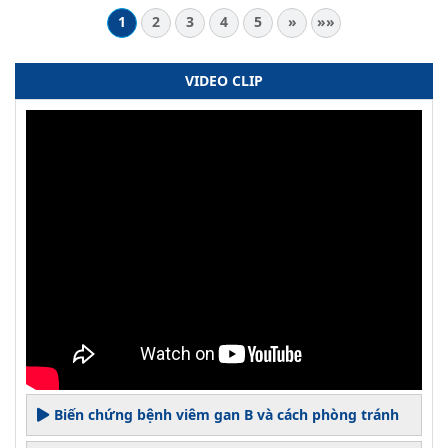
1
2
3
4
5
»
»»
VIDEO CLIP
Biến chứng bệnh viêm gan B và cách phòng tránh