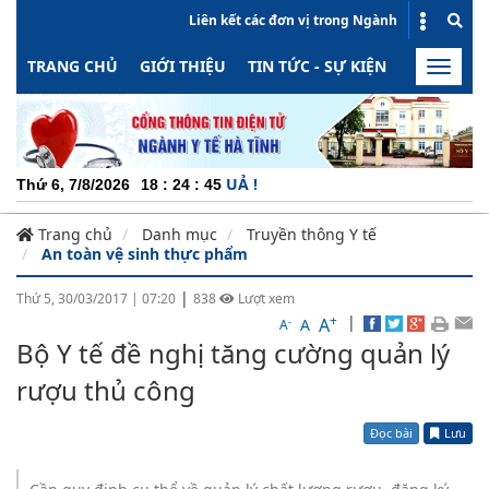
Liên kết các đơn vị trong Ngành
TRANG CHỦ
GIỚI THIỆU
TIN TỨC - SỰ KIỆN
HOẠT ĐỘN
Toggle
naviga
CH
Thứ 6, 7/8/2026
18
:
24
:
45
Trang chủ
Danh mục
Truyền thông Y tế
An toàn vệ sinh thực phẩm
|
Thứ 5, 30/03/2017
|
07:20
838
Lượt xem
+
|
A
-
A
A
Bộ Y tế đề nghị tăng cường quản lý
rượu thủ công
Đọc bài
Lưu