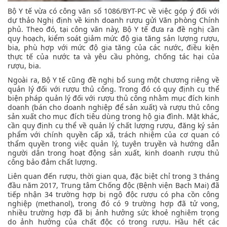
Bộ Y tế vừa có công văn số 1086/BYT-PC về việc góp ý đối với
dự thảo Nghị định về kinh doanh rượu gửi Văn phòng Chính
phủ. Theo đó, tại công văn này, Bộ Y tế đưa ra đề nghị cần
quy hoạch, kiểm soát giảm mức độ gia tăng sản lượng rượu,
bia, phù hợp với mức độ gia tăng của các nước, điều kiện
thực tế của nước ta và yêu cầu phòng, chống tác hại của
rượu, bia.
Ngoài ra, Bộ Y tế cũng đề nghị bổ sung một chương riêng về
quản lý đối với rượu thủ công. Trong đó có quy định cụ thể
biện pháp quản lý đối với rượu thủ công nhằm mục đích kinh
doanh (bán cho doanh nghiệp để sản xuất) và rượu thủ công
sản xuất cho mục đích tiêu dùng trong hộ gia đình. Mặt khác,
cần quy định cụ thể về quản lý chất lượng rượu, đăng ký sản
phẩm với chính quyền cấp xã, trách nhiệm của cơ quan có
thẩm quyền trong việc quản lý, tuyên truyền và hướng dẫn
người dân trong hoạt động sản xuất, kinh doanh rượu thủ
công bảo đảm chất lượng.
Liên quan đến rượu, thời gian qua, đặc biệt chỉ trong 3 tháng
đầu năm 2017, Trung tâm Chống độc (Bệnh viện Bạch Mai) đã
tiếp nhận 34 trường hợp bị ngộ độc rượu có pha cồn công
nghiệp (methanol), trong đó có 9 trường hợp đã tử vong,
nhiều trường hợp đã bị ảnh hưởng sức khoẻ nghiêm trọng
do ảnh hưởng của chất độc có trong rượu. Hầu hết các