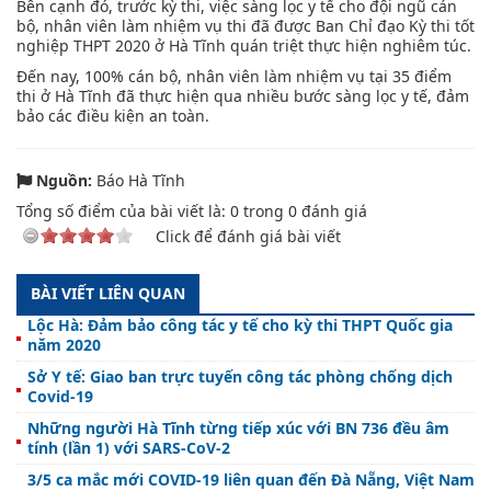
Bên cạnh đó, trước kỳ thi, việc sàng lọc y tế cho đội ngũ cán
bộ, nhân viên làm nhiệm vụ thi đã được Ban Chỉ đạo Kỳ thi tốt
nghiệp THPT 2020 ở Hà Tĩnh quán triệt thực hiện nghiêm túc.
Đến nay, 100% cán bộ, nhân viên làm nhiệm vụ tại 35 điểm
thi ở Hà Tĩnh đã thực hiện qua nhiều bước sàng lọc y tế, đảm
bảo các điều kiện an toàn.
Nguồn:
Báo Hà Tĩnh
Tổng số điểm của bài viết là:
0
trong
0
đánh giá
Click để đánh giá bài viết
BÀI VIẾT LIÊN QUAN
Lộc Hà: Đảm bảo công tác y tế cho kỳ thi THPT Quốc gia
năm 2020
Sở Y tế: Giao ban trực tuyến công tác phòng chống dịch
Covid-19
Những người Hà Tĩnh từng tiếp xúc với BN 736 đều âm
tính (lần 1) với SARS-CoV-2
3/5 ca mắc mới COVID-19 liên quan đến Đà Nẵng, Việt Nam