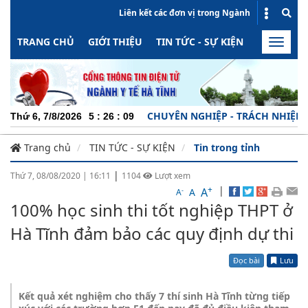
Liên kết các đơn vị trong Ngành
TRANG CHỦ
GIỚI THIỆU
TIN TỨC - SỰ KIỆN
HOẠT ĐỘN
Toggle
naviga
CHUYÊN NGHIỆP - TRÁCH NHIỆM - NĂ
Thứ 6, 7/8/2026
5
:
26
:
10
Trang chủ
TIN TỨC - SỰ KIỆN
Tin trong tỉnh
|
Thứ 7, 08/08/2020
|
16:11
1104
Lượt xem
+
|
A
-
A
A
100% học sinh thi tốt nghiệp THPT ở
Hà Tĩnh đảm bảo các quy định dự thi
Đọc bài
Lưu
Kết quả xét nghiệm cho thấy 7 thí sinh Hà Tĩnh từng tiếp