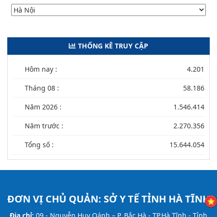
THỐNG KÊ TRUY CẬP
Hôm nay :
4.201
Tháng 08 :
58.186
Năm 2026 :
1.546.414
Năm trước :
2.270.356
Tổng số :
15.644.054
ĐƠN VỊ CHỦ QUẢN:
SỞ Y TẾ TỈNH HÀ TĨNH
Địa chỉ:
09 - Nguyễn Huy Oánh – P. Bắc Hà - TP.Hà Tĩnh - Tỉnh