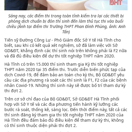
Sáng nay, các điểm thi trong toàn tỉnh kiểm tra lại các thiết bị
phòng dịch chuẩn bị đón thí sinh đến làm thủ tục thi vào buổi
chiều
(Ảnh tại điểm thi Trường THPT Phan Đình Phùng, ảnh: Anh
Tấn)
Tiến sỹ Đường Công Lự - Phó Giám đốc Sở Y tế Hà Tĩnh cho
biết, sau khi có kết quả xét nghiệm, sở đã làm việc với Sở
GD&ĐT, khẳng định các thí sinh nói trên không phải là F2 nữa
và đã đủ điều kiện để dự thi tốt nghiệp THPT năm 2020.
Hà Tĩnh có trên 15.000 thí sinh tham gia Kỳ thi tốt nghiệp
THPT năm 2020 tại 35 điểm thi. Trước diễn biến phức tạp của
dịch Covid-19, để đảm bảo an toàn cho kỳ thi, Bộ GD&ĐT yêu
cầu các địa phương rà soát các thí sinh là F1, F2 của các bệnh
nhân Covid-19. Những thí sinh này sẽ được bố trí tham dự kỳ
thi đợt 2.
Trên cơ sở chỉ đạo của Bộ GD&ĐT, Sở GD&ĐT Hà Tĩnh phối
hợp với Sở Y tế và các địa phương tiến hành kỹ lưỡng các
bước rà soát, thống kê, sàng lọc. Đến thời điểm này, tất cả các
thí sinh đăng ký tham gia thi tốt nghiệp THPT năm 2020 của
Hà Tĩnh đều đảm bảo đủ điều kiện để tham dự kỳ thi, không
có thí sinh thuộc diện phải thi đợt 2.