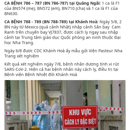
CA BỆNH 786 – 787 (BN 786-787) tại Quảng Ngãi:
1 ca là F1
của BN574 (mẹ), BN572 (em), BN710 (cha) và 1 ca là F1 của
BN630.
CA BỆNH 788 - 789 (BN 788-789) tại Khánh Hoà:
Ngày 5/8, 2
BN này từ Mexico (quá cảnh Nhật) nhập cảnh Sân bay Cam
Ranh trên chuyến bay VJ7837, được cách ly ngay sau nhập
cảnh tại Trung tâm giáo dục Quốc phòng an ninh thuộc Đại
học Nha Trang.
Ngày 6/8 được CDC Khánh Hoà ấy mẫu gửi Viện Pasteur Nha
Trang xét nghiệm
Kết quả xét nghiệm ngày 7/8, bệnh nhân dương tính vi rút
SARS-CoV-2. Hiện cả hai bệnh nhân này cách ly, điều trị tại
Bệnh viện Bệnh Nhiệt đới Khánh Hoà