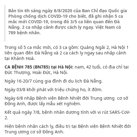
Bản tin 6h sáng ngày 8/8/2020 của Ban Chỉ đạo Quốc gia
Phòng chống dịch COVID-19 cho biết, đã ghi nhận 5 ca
mắc mới COVID-19, trong đó 3/5 ca liên quan đến Đà
Nẵng. 2 ca nhập cảnh được cách ly ngay. Việt Nam có
789 bệnh nhân.
Trong số 5 ca mắc mới, có 3 ca gồm: Quảng Ngãi 2, Hà Nội 1
liên quan đến Đà Nẵng và 2 ca cách ly ngay sau nhập cảnh
tại Khánh Hoà.
CA BỆNH 785 (BN785) tại Hà Nội:
nam, 42 tuổi, có địa chỉ tại
Đức Thượng, Hoài Đức, Hà Nội.
Ngày 16-20/7 cùng gia đình đi du lịch Đà Nẵng.
Ngày 03/8 khởi phát với triệu chứng ho, ít đờm.
Ngày 6/8 nhập Bệnh viện Bệnh Nhiệt đới Trung ương cơ sở
Đông Anh, được lấy mẫu xét nghiệm.
Kết quả ngày 7/8, bệnh nhân dương tính với vi rút SARS-CoV-
2.
Hiện bệnh nhân cách ly, điều trị tại Bệnh viện Bệnh Nhiệt đới
Trung ương cơ sở Đông Anh.