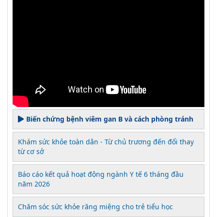
Biến chứng bệnh viêm gan B và cách phòng tránh
Khám sức khỏe toàn dân - Từ chủ trương đến đổi thay
từ cơ sở
Báo cáo kết quả hoạt động ngành Y tế 6 tháng đầu
năm 2026
Chăm sóc sức khỏe răng miệng cho trẻ tiểu học