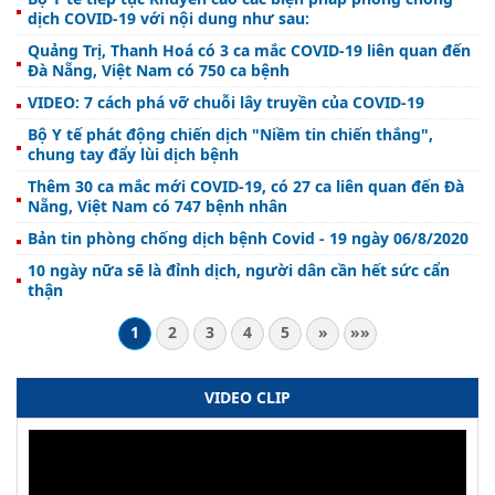
dịch COVID-19 với nội dung như sau:
Quảng Trị, Thanh Hoá có 3 ca mắc COVID-19 liên quan đến
Đà Nẵng, Việt Nam có 750 ca bệnh
VIDEO: 7 cách phá vỡ chuỗi lây truyền của COVID-19
Bộ Y tế phát động chiến dịch "Niềm tin chiến thắng",
chung tay đẩy lùi dịch bệnh
Thêm 30 ca mắc mới COVID-19, có 27 ca liên quan đến Đà
Nẵng, Việt Nam có 747 bệnh nhân
Bản tin phòng chống dịch bệnh Covid - 19 ngày 06/8/2020
10 ngày nữa sẽ là đỉnh dịch, người dân cần hết sức cẩn
thận
1
2
3
4
5
»
»»
VIDEO CLIP