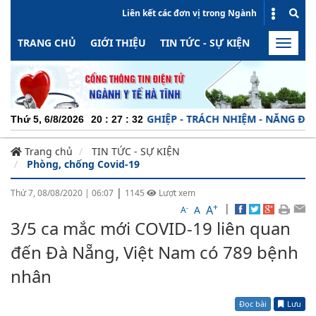
Liên kết các đơn vị trong Ngành
TRANG CHỦ
GIỚI THIỆU
TIN TỨC - SỰ KIỆN
HOẠT ĐỘN
Toggle
naviga
CHUYÊN NGHIỆP - TRÁCH NHIỆM - NĂNG ĐỘNG - MI
Thứ 5, 6/8/2026
20
:
27
:
33
Trang chủ
TIN TỨC - SỰ KIỆN
Phòng, chống Covid-19
|
Thứ 7, 08/08/2020
|
06:07
1145
Lượt xem
+
|
A
-
A
A
3/5 ca mắc mới COVID-19 liên quan
đến Đà Nẵng, Việt Nam có 789 bệnh
nhân
Đọc bài
Lưu