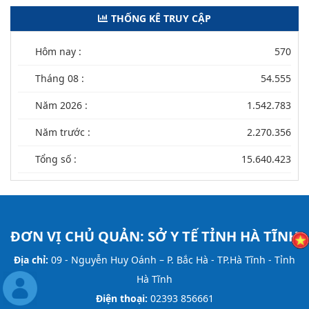
THỐNG KÊ TRUY CẬP
Hôm nay :
570
Tháng 08 :
54.555
Năm 2026 :
1.542.783
Năm trước :
2.270.356
Tổng số :
15.640.423
ĐƠN VỊ CHỦ QUẢN:
SỞ Y TẾ TỈNH HÀ TĨNH
Địa chỉ:
09 - Nguyễn Huy Oánh – P. Bắc Hà - TP.Hà Tĩnh - Tỉnh
Hà Tĩnh
Điện thoại:
02393 856661