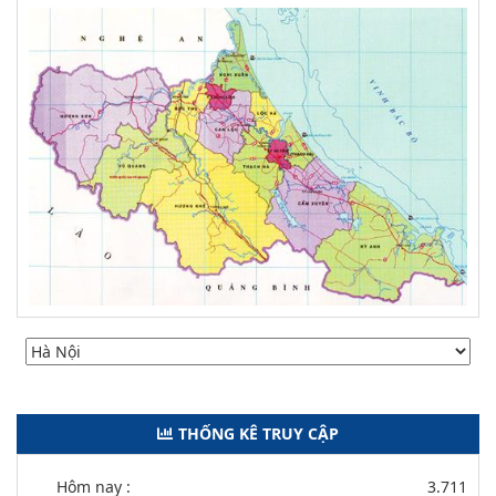
THỐNG KÊ TRUY CẬP
Hôm nay :
3.711