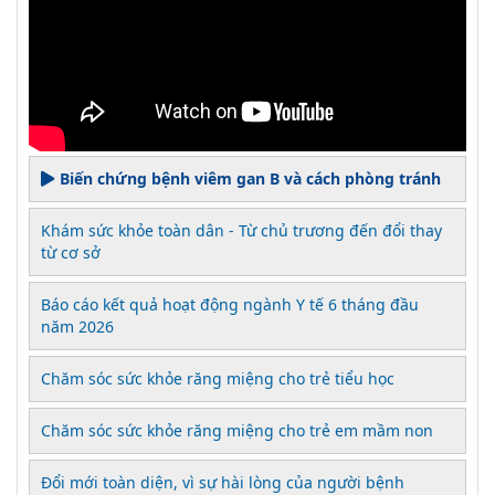
Biến chứng bệnh viêm gan B và cách phòng tránh
Khám sức khỏe toàn dân - Từ chủ trương đến đổi thay
từ cơ sở
Báo cáo kết quả hoạt động ngành Y tế 6 tháng đầu
năm 2026
Chăm sóc sức khỏe răng miệng cho trẻ tiểu học
Chăm sóc sức khỏe răng miệng cho trẻ em mầm non
Đổi mới toàn diện, vì sự hài lòng của người bệnh