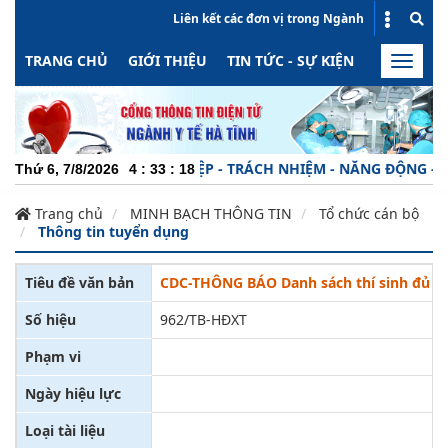
Liên kết các đơn vị trong Ngành
TRANG CHỦ
GIỚI THIỆU
TIN TỨC - SỰ KIỆN
HOẠT ĐỘN
Toggle
naviga
CHUYÊN NGHIỆP - TRÁCH NHIỆM - NĂNG ĐỘNG - MINH
Thứ 6, 7/8/2026
4
:
33
:
19
Trang chủ
MINH BẠCH THÔNG TIN
Tổ chức cán bộ
Thông tin tuyển dụng
Tiêu đề văn bản
CDC-THÔNG BÁO Danh sách thí sinh đủ điề
Số hiệu
962/TB-HĐXT
Phạm vi
Ngày hiệu lực
Loại tài liệu