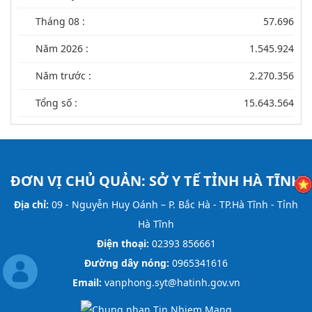
Tháng 08 :
57.696
Năm 2026 :
1.545.924
Năm trước :
2.270.356
Tổng số :
15.643.564
ĐƠN VỊ CHỦ QUẢN:
SỞ Y TẾ TỈNH HÀ TĨNH
Địa chỉ:
09 - Nguyễn Huy Oánh – P. Bắc Hà - TP.Hà Tĩnh - Tỉnh
Hà Tĩnh
Điện thoại:
02393 856661
Đường dây nóng:
0965341616
Email:
vanphong.syt@hatinh.gov.vn