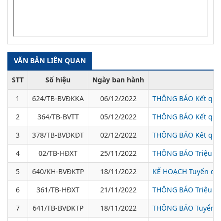
VĂN BẢN LIÊN QUAN
STT
Số hiệu
Ngày ban hành
1
624/TB-BVĐKKA
06/12/2022
THÔNG BÁO Kết quả 
2
364/TB-BVTT
05/12/2022
THÔNG BÁO Kết quả ki
3
378/TB-BVĐKĐT
02/12/2022
THÔNG BÁO Kết quả 
4
02/TB-HĐXT
25/11/2022
THÔNG BÁO Triệu tập
5
640/KH-BVĐKTP
18/11/2022
KẾ HOẠCH Tuyển dụn
6
361/TB-HĐXT
21/11/2022
THÔNG BÁO Triệu tập
7
641/TB-BVĐKTP
18/11/2022
THÔNG BÁO Tuyển dụ