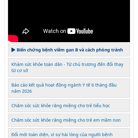
Biến chứng bệnh viêm gan B và cách phòng tránh
Khám sức khỏe toàn dân - Từ chủ trương đến đổi thay
từ cơ sở
Báo cáo kết quả hoạt động ngành Y tế 6 tháng đầu
năm 2026
Chăm sóc sức khỏe răng miệng cho trẻ tiểu học
Chăm sóc sức khỏe răng miệng cho trẻ em mầm non
Đổi mới toàn diện, vì sự hài lòng của người bệnh