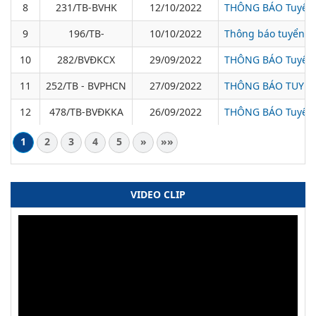
8
231/TB-BVHK
12/10/2022
THÔNG BÁO Tuyển 
9
196/TB-
10/10/2022
Thông báo tuyển d
10
282/BVĐKCX
29/09/2022
THÔNG BÁO Tuyển d
11
252/TB - BVPHCN
27/09/2022
THÔNG BÁO TUYỂN 
12
478/TB-BVĐKKA
26/09/2022
THÔNG BÁO Tuyển d
1
2
3
4
5
»
»»
VIDEO CLIP