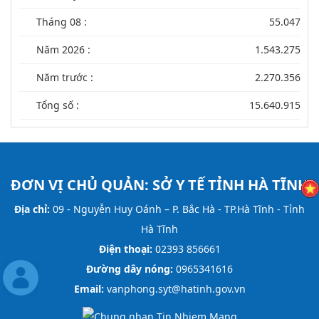
Tháng 08 :
55.047
Năm 2026 :
1.543.275
Năm trước :
2.270.356
Tổng số :
15.640.915
ĐƠN VỊ CHỦ QUẢN:
SỞ Y TẾ TỈNH HÀ TĨNH
Địa chỉ:
09 - Nguyễn Huy Oánh – P. Bắc Hà - TP.Hà Tĩnh - Tỉnh
Hà Tĩnh
Điện thoại:
02393 856661
Đường dây nóng:
0965341616
Email:
vanphong.syt@hatinh.gov.vn