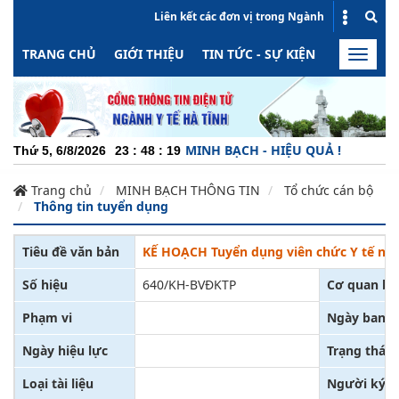
Liên kết các đơn vị trong Ngành
TRANG CHỦ
GIỚI THIỆU
TIN TỨC - SỰ KIỆN
HOẠT ĐỘN
Toggle
naviga
CH NHIỆM - NĂNG ĐỘNG - MINH BẠCH - HIỆU QUẢ !
Thứ 5, 6/8/2026
23
:
48
:
20
Trang chủ
MINH BẠCH THÔNG TIN
Tổ chức cán bộ
Thông tin tuyển dụng
Tiêu đề văn bản
KẾ HOẠCH Tuyển dụng viên chức Y tế năm
Số hiệu
640/KH-BVĐKTP
Cơ quan ba
Phạm vi
Ngày ban h
Ngày hiệu lực
Trạng thái
Loại tài liệu
Người ký