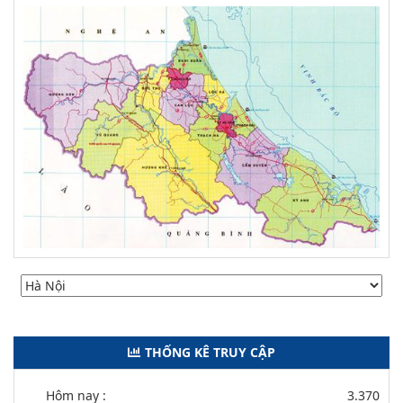
THỐNG KÊ TRUY CẬP
Hôm nay :
3.370