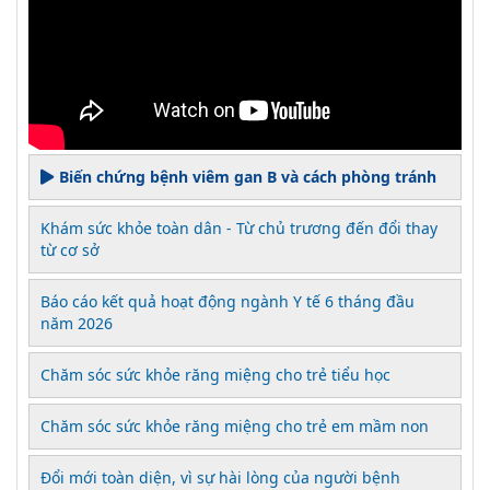
Biến chứng bệnh viêm gan B và cách phòng tránh
Khám sức khỏe toàn dân - Từ chủ trương đến đổi thay
từ cơ sở
Báo cáo kết quả hoạt động ngành Y tế 6 tháng đầu
năm 2026
Chăm sóc sức khỏe răng miệng cho trẻ tiểu học
Chăm sóc sức khỏe răng miệng cho trẻ em mầm non
Đổi mới toàn diện, vì sự hài lòng của người bệnh