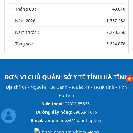
Tháng 08 :
49.010
Năm 2026 :
1.537.238
Năm trước :
2.270.356
Tổng số :
15.634.878
ĐƠN VỊ CHỦ QUẢN:
SỞ Y TẾ TỈNH HÀ TĨNH
Địa chỉ:
09 - Nguyễn Huy Oánh – P. Bắc Hà - TP.Hà Tĩnh - Tỉnh
Hà Tĩnh
Điện thoại:
02393 856661
Đường dây nóng:
0965341616
Email:
vanphong.syt@hatinh.gov.vn