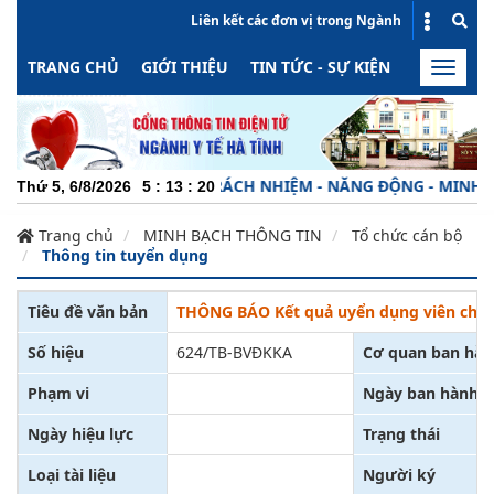
Liên kết các đơn vị trong Ngành
TRANG CHỦ
GIỚI THIỆU
TIN TỨC - SỰ KIỆN
HOẠT ĐỘN
Toggle
naviga
CHUYÊN NGHIỆP - TRÁCH NHIỆM - NĂNG ĐỘNG - MINH BẠCH
Thứ 5, 6/8/2026
5
:
13
:
20
Trang chủ
MINH BẠCH THÔNG TIN
Tổ chức cán bộ
Thông tin tuyển dụng
Tiêu đề văn bản
THÔNG BÁO Kết quả uyển dụng viên chức
Số hiệu
624/TB-BVĐKKA
Cơ quan ban hà
Phạm vi
Ngày ban hành
Ngày hiệu lực
Trạng thái
Loại tài liệu
Người ký