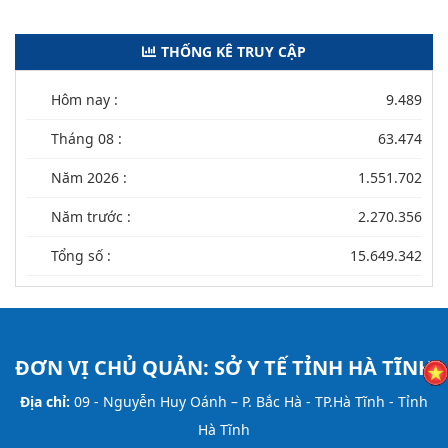
THỐNG KÊ TRUY CẬP
Hôm nay :
9.489
Tháng 08 :
63.474
Năm 2026 :
1.551.702
Năm trước :
2.270.356
Tổng số :
15.649.342
ĐƠN VỊ CHỦ QUẢN:
SỞ Y TẾ TỈNH HÀ TĨNH
Địa chỉ:
09 - Nguyễn Huy Oánh – P. Bắc Hà - TP.Hà Tĩnh - Tỉnh
Hà Tĩnh