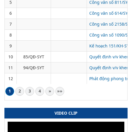
5
Công văn số 811/SYT-
6
Công văn số 614/SYT-
7
Công văn số 2158/SYT
8
Công văn số 1090/SYT
9
Kế hoạch 151/KH-SYT 
10
85/QĐ-SYT
Quyết định v/v khen 
11
94/QĐ-SYT
Quyết định v/v khen 
12
Phát động phong trào
1
2
3
4
»
»»
VIDEO CLIP