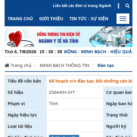
Liên kết các đơn vị trong Ngành
TRANG CHỦ
GIỚI THIỆU
TIN TỨC - SỰ KIỆN
HOẠT ĐỘN
Toggle
naviga
P - TRÁCH NHIỆM - NĂNG ĐỘNG - MINH BẠCH - HIỆU QUẢ !
Thứ 6, 7/8/2026
15
:
30
:
39
Trang chủ
MINH BẠCH THÔNG TIN
Đào tạo
Tiêu đề văn bản
Kế hoạch v/v đào tạo, bồi dưỡng cán bộ,
Số hiệu
2564/KH-SYT
Cơ quan ban 
Phạm vi
Tỉnh
Ngày ban hàn
Ngày hiệu lực
Trạng thái
Loại tài liệu
Người ký