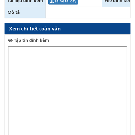
Tài liệu đính kèm
File đính kèm
Tải về tại đây
Mô tả
Xem chi tiết toàn văn
Tập tin đính kèm