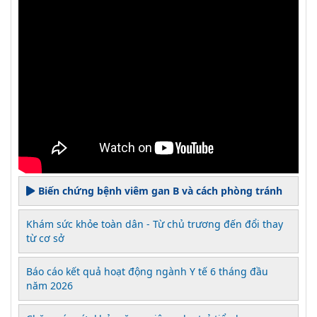
Biến chứng bệnh viêm gan B và cách phòng tránh
Khám sức khỏe toàn dân - Từ chủ trương đến đổi thay
từ cơ sở
Báo cáo kết quả hoạt động ngành Y tế 6 tháng đầu
năm 2026