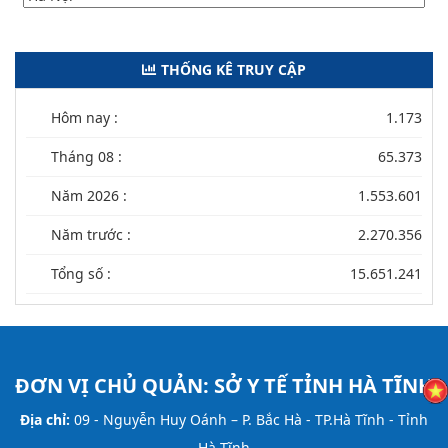
THỐNG KÊ TRUY CẬP
Hôm nay :
1.173
Tháng 08 :
65.373
Năm 2026 :
1.553.601
Năm trước :
2.270.356
Tổng số :
15.651.241
ĐƠN VỊ CHỦ QUẢN:
SỞ Y TẾ TỈNH HÀ TĨNH
Địa chỉ:
09 - Nguyễn Huy Oánh – P. Bắc Hà - TP.Hà Tĩnh - Tỉnh
Hà Tĩnh