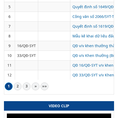
5
Quyết định số 1649/QĐ-SY
6
Công văn số 2066/SYT-TTH
7
Quyết định số 1619/QĐ-SY
8
Mẫu kê khai dữ liệu đấu 
9
16/QĐ-SYT
QĐ v/v khen thưởng thàn
10
33/QĐ-SYT
QĐ v/v Khen thưởng (Bổ s
11
QĐ 16/QĐ-SYT v/v khen t
12
QĐ 33/QĐ-SYT v/v Khen t
1
2
3
»
»»
VIDEO CLIP