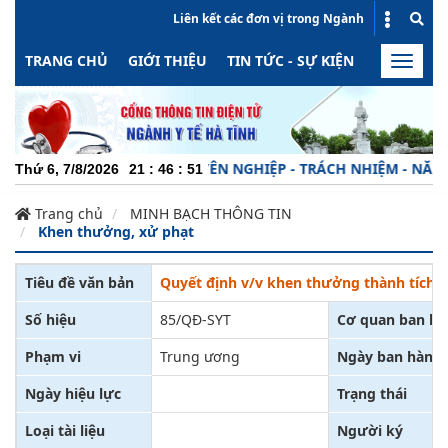
Liên kết các đơn vị trong Ngành
TRANG CHỦ
GIỚI THIỆU
TIN TỨC - SỰ KIỆN
HOẠT ĐỘN
Toggle
naviga
CHUYÊN NGHIỆP - TRÁCH NHIỆM - NĂNG ĐỘ
Thứ 6, 7/8/2026
21
:
46
:
51
Trang chủ
MINH BẠCH THÔNG TIN
Khen thưởng, xử phạt
Tiêu đề văn bản
Quyết định v/v khen thưởng thành tích 
Số hiệu
85/QĐ-SYT
Cơ quan ban h
Phạm vi
Trung ương
Ngày ban hành
Ngày hiệu lực
Trạng thái
Loại tài liệu
Người ký