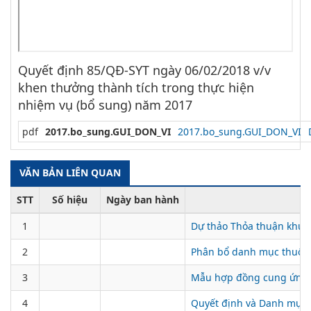
Quyết định 85/QĐ-SYT ngày 06/02/2018 v/v
khen thưởng thành tích trong thực hiện
nhiệm vụ (bổ sung) năm 2017
pdf
2017.bo_sung.GUI_DON_VI
2017.bo_sung.GUI_DON_VI
VĂN BẢN LIÊN QUAN
STT
Số hiệu
Ngày ban hành
1
Dự thảo Thỏa thuận khu
2
Phân bổ danh mục thuốc
3
Mẫu hợp đồng cung ứng 
4
Quyết định và Danh mục 