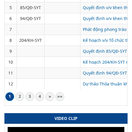
5
85/QĐ-SYT
Quyết định v/v khen thư
6
94/QĐ-SYT
Quyết định v/v khen thưở
7
Phát động phong trào th
8
204/KH-SYT
Kế hoạch v/v Tổ chức thự
9
Quyết định 85/QĐ-SYT ng
10
Kế hoạch 204/KH-SYT ngày
11
Quyết định 94/QĐ-SYT ng
12
Dự thảo Thỏa thuận khu
1
2
3
4
»
»»
VIDEO CLIP