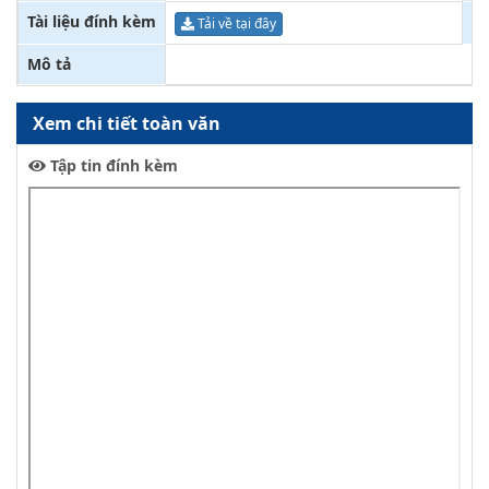
Tài liệu đính kèm
Fi
Tải về tại đây
Mô tả
Xem chi tiết toàn văn
Tập tin đính kèm