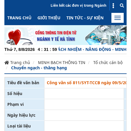
Liên kết các đơn vị trong Ngành
TRANG CHỦ
GIỚI THIỆU
TIN TỨC - SỰ KIỆN
HOẠT ĐỘN
Toggle
naviga
CHUYÊN NGHIỆP - TRÁCH NHIỆM - NĂNG ĐỘNG - MINH BẠCH 
Thứ 7, 8/8/2026
4
:
31
:
59
Trang chủ
MINH BẠCH THÔNG TIN
Tổ chức cán bộ
Chuyển ngạch - thăng hạng
Tiêu đề văn bản
Công văn số 811/SYT-TCCB ngày 09/5/2018
Số hiệu
Cơ
Phạm vi
N
Ngày hiệu lực
Tr
Loại tài liệu
N