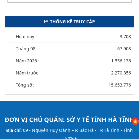
THỐNG KÊ TRUY CẬP
Hôm nay :
3.708
Tháng 08 :
67.908
Năm 2026 :
1.556.136
Năm trước :
2.270.356
Tổng số :
15.653.776
ĐƠN VỊ CHỦ QUẢN:
SỞ Y TẾ TỈNH HÀ TĨNH
Địa chỉ:
09 - Nguyễn Huy Oánh – P. Bắc Hà - TP.Hà Tĩnh - Tỉnh
Hà Tĩnh