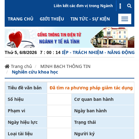
Liên kết các đơn vị trong Ngành
TRANG CHỦ
GIỚI THIỆU
TIN TỨC - SỰ KIỆN
HOẠT ĐỘN
Toggle
naviga
CHUYÊN NGHIỆP - TRÁCH NHIỆM - NĂNG ĐỘNG - MINH
Thứ 5, 6/8/2026
7
:
00
:
14
Trang chủ
MINH BẠCH THÔNG TIN
Nghiên cứu khoa học
Tiêu đề văn bản
Đã tìm ra phương pháp giảm tác dụng p
Số hiệu
Cơ quan ban hành
Phạm vi
Ngày ban hành
Ngày hiệu lực
Trạng thái
Loại tài liệu
Người ký