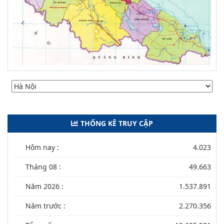
THỐNG KÊ TRUY CẬP
Hôm nay :
4.023
Tháng 08 :
49.663
Năm 2026 :
1.537.891
Năm trước :
2.270.356