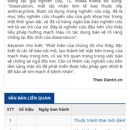
Đồng tác giả nghiên cứu, TS. Riikka Kivelä bổ sung:
"Doxorubicin, một tác nhân kìm tế bào thuộc lớp
anthracycline, được sử dụng trong nghiên cứu này, đã là
mục tiêu nghiên cứu chuyên sâu của giới khoa học trong
một thời gian dài, và đã có hàng ngàn bài báo nghiên cứu
mô tả vai trò của nó. Đây là nghiên cứu đầu tiên cho thấy
liệu pháp hướng mạch máu có tác dụng bảo vệ rõ ràng
chống lại độc tính của doxorubicin”.
Räsänen cho biết: "Phát hiện của chúng tôi cho thấy, đặc
biệt là các tế bào nội mô, tạo thành bề mặt bên trong của
mạch máu trong tim, có vai trò quan trọng trong việc bảo
vệ chống lại ngộ độc tim. Cần có thêm các nghiên cứu tiền
lâm sàng mặc dù đã phát triển được liệu pháp gen VEGF-B
để bảo vệ tim mạch ở bệnh nhân”.
Theo Dantri.vn
VĂN BẢN LIÊN QUAN
STT
Số hiệu
Ngày ban hành
1
Thuốc tránh thai mới dành 