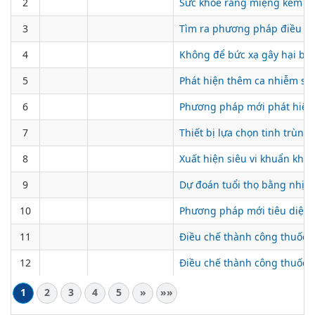
2
Sức khỏe răng miệng kém tă
3
Tìm ra phương pháp điều trị
4
Không để bức xạ gây hại bện
5
Phát hiện thêm ca nhiễm si
6
Phương pháp mới phát hiệ
7
Thiết bị lựa chọn tinh trùng:
8
Xuất hiện siêu vi khuẩn khá
9
Dự đoán tuổi thọ bằng nhịp 
10
Phương pháp mới tiêu diệt 
11
Điều chế thành công thuốc c
12
Điều chế thành công thuốc 
1
2
3
4
5
»
»»