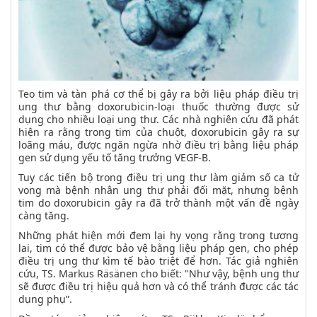
Teo tim và tàn phá cơ thể bị gây ra bởi liệu pháp điều trị
ung thư bằng doxorubicin-loại thuốc thường được sử
dụng cho nhiều loại ung thư. Các nhà nghiên cứu đã phát
hiện ra rằng trong tim của chuột, doxorubicin gây ra sự
loãng máu, được ngăn ngừa nhờ điều trị bằng liệu pháp
gen sử dụng yếu tố tăng trưởng VEGF-B.
Tuy các tiến bộ trong điều trị ung thư làm giảm số ca tử
vong mà bệnh nhân ung thư phải đối mặt, nhưng bệnh
tim do doxorubicin gây ra đã trở thành một vấn đề ngày
càng tăng.
Những phát hiện mới đem lại hy vọng rằng trong tương
lai, tim có thể được bảo vệ bằng liệu pháp gen, cho phép
điều trị ung thư kìm tế bào triệt để hơn. Tác giả nghiên
cứu, TS. Markus Räsänen cho biết: "Như vậy, bệnh ung thư
sẽ được điều trị hiệu quả hơn và có thể tránh được các tác
dụng phụ”.