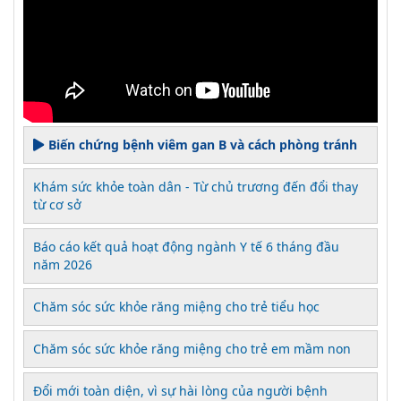
Biến chứng bệnh viêm gan B và cách phòng tránh
Khám sức khỏe toàn dân - Từ chủ trương đến đổi thay
từ cơ sở
Báo cáo kết quả hoạt động ngành Y tế 6 tháng đầu
năm 2026
Chăm sóc sức khỏe răng miệng cho trẻ tiểu học
Chăm sóc sức khỏe răng miệng cho trẻ em mầm non
Đổi mới toàn diện, vì sự hài lòng của người bệnh