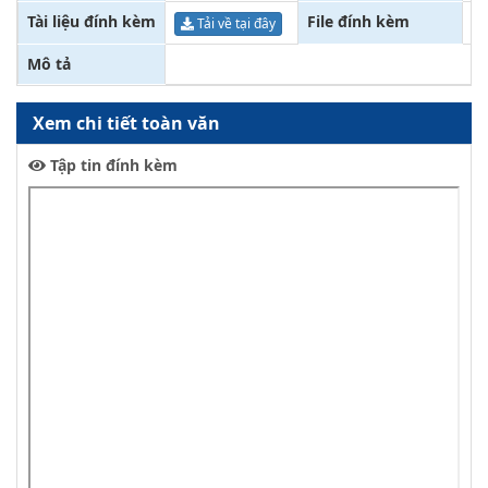
Tài liệu đính kèm
File đính kèm
Tả
Tải về tại đây
Mô tả
Xem chi tiết toàn văn
Tập tin đính kèm