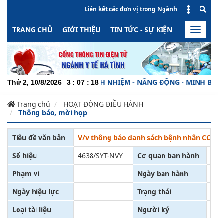
Liên kết các đơn vị trong Ngành
TRANG CHỦ
GIỚI THIỆU
TIN TỨC - SỰ KIỆN
HOẠT ĐỘN
Toggle
naviga
CHUYÊN NGHIỆP - TRÁCH NHIỆM - NĂNG ĐỘNG - MINH BẠCH -
Thứ 2, 10/8/2026
3
:
07
:
18
Trang chủ
HOẠT ĐỘNG ĐIỀU HÀNH
Thông báo, mời họp
Tiêu đề văn bản
V/v thông báo danh sách bệnh nhân COVID
Số hiệu
4638/SYT-NVY
Cơ quan ban hành
Sở
Phạm vi
Ngày ban hành
28
Ngày hiệu lực
Trạng thái
Đã
Loại tài liệu
Người ký