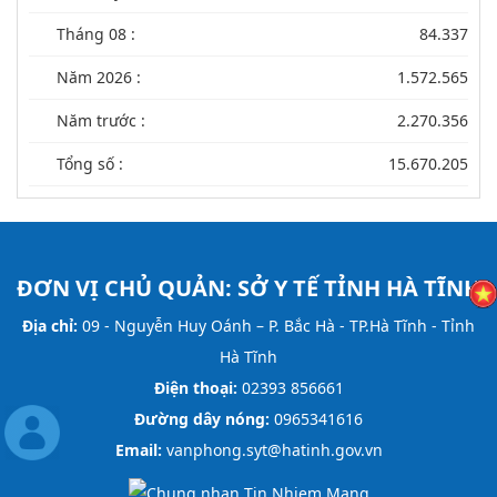
Tháng 08 :
84.337
Năm 2026 :
1.572.565
Năm trước :
2.270.356
Tổng số :
15.670.205
ĐƠN VỊ CHỦ QUẢN:
SỞ Y TẾ TỈNH HÀ TĨNH
Địa chỉ:
09 - Nguyễn Huy Oánh – P. Bắc Hà - TP.Hà Tĩnh - Tỉnh
Hà Tĩnh
Điện thoại:
02393 856661
Đường dây nóng:
0965341616
Email:
vanphong.syt@hatinh.gov.vn