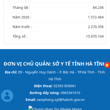
Tháng 08 :
84.236
Năm 2026 :
1.572.464
Năm trước :
2.270.356
Tổng số :
15.670.104
ĐƠN VỊ CHỦ QUẢN:
SỞ Y TẾ TỈNH HÀ TĨNH
Địa chỉ:
09 - Nguyễn Huy Oánh – P. Bắc Hà - TP.Hà Tĩnh - Tỉnh
Hà Tĩnh
Điện thoại:
02393 856661
Đường dây nóng:
0965341616
Email:
vanphong.syt@hatinh.gov.vn