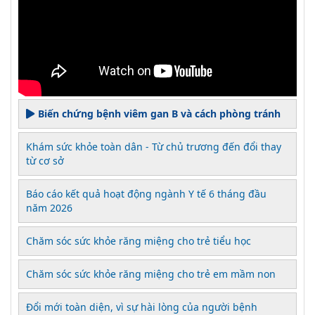
Biến chứng bệnh viêm gan B và cách phòng tránh
Khám sức khỏe toàn dân - Từ chủ trương đến đổi thay
từ cơ sở
Báo cáo kết quả hoạt động ngành Y tế 6 tháng đầu
năm 2026
Chăm sóc sức khỏe răng miệng cho trẻ tiểu học
Chăm sóc sức khỏe răng miệng cho trẻ em mầm non
Đổi mới toàn diện, vì sự hài lòng của người bệnh