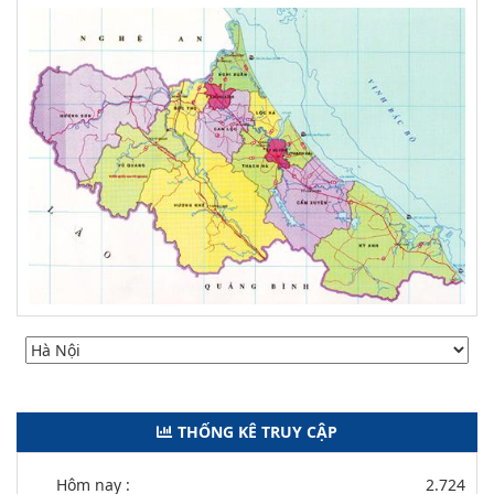
THỐNG KÊ TRUY CẬP
Hôm nay :
2.724