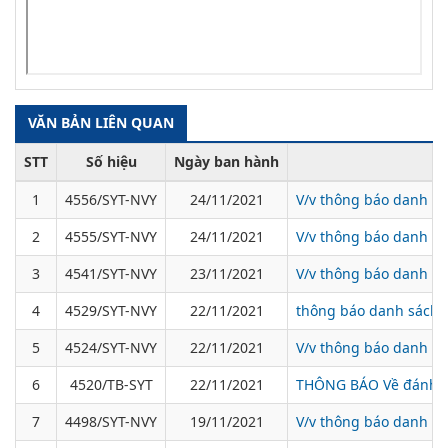
VĂN BẢN LIÊN QUAN
STT
Số hiệu
Ngày ban hành
1
4556/SYT-NVY
24/11/2021
V/v thông báo danh sá
2
4555/SYT-NVY
24/11/2021
V/v thông báo danh sác
3
4541/SYT-NVY
23/11/2021
V/v thông báo danh sá
4
4529/SYT-NVY
22/11/2021
thông báo danh sách b
5
4524/SYT-NVY
22/11/2021
V/v thông báo danh sá
6
4520/TB-SYT
22/11/2021
THÔNG BÁO Về đánh giá
7
4498/SYT-NVY
19/11/2021
V/v thông báo danh sác