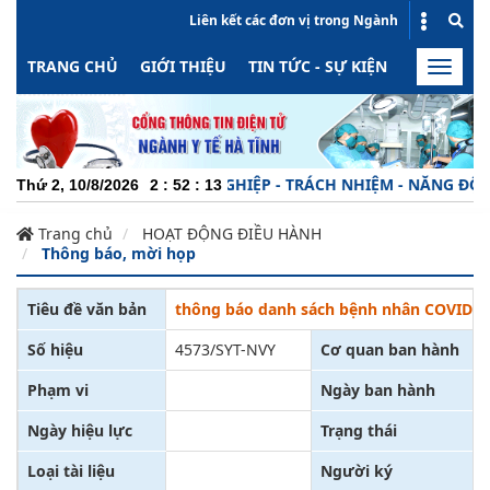
Liên kết các đơn vị trong Ngành
TRANG CHỦ
GIỚI THIỆU
TIN TỨC - SỰ KIỆN
HOẠT ĐỘN
Toggle
naviga
CHUYÊN NGHIỆP - TRÁCH NHIỆM - NĂNG ĐỘNG - 
Thứ 2, 10/8/2026
2
:
52
:
13
Trang chủ
HOẠT ĐỘNG ĐIỀU HÀNH
Thông báo, mời họp
Tiêu đề văn bản
thông báo danh sách bệnh nhân COVID-19 
Số hiệu
4573/SYT-NVY
Cơ quan ban hành
Phạm vi
Ngày ban hành
Ngày hiệu lực
Trạng thái
Loại tài liệu
Người ký