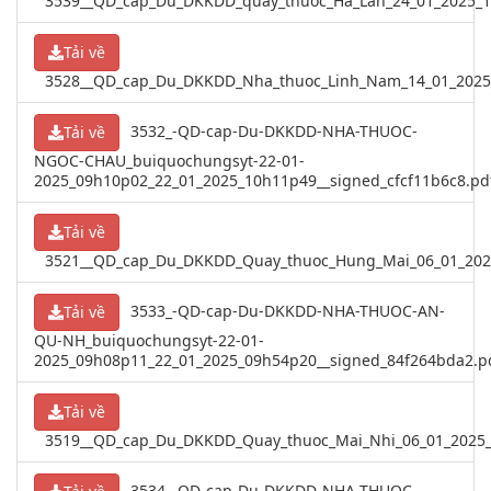
3539__QD_cap_Du_DKKDD_quay_thuoc_Ha_Lan_24_01_2025_1
Tải về
3528__QD_cap_Du_DKKDD_Nha_thuoc_Linh_Nam_14_01_2025_
3532_-QD-cap-Du-DKKDD-NHA-THUOC-
Tải về
NGOC-CHAU_buiquochungsyt-22-01-
2025_09h10p02_22_01_2025_10h11p49__signed_cfcf11b6c8.pd
Tải về
3521__QD_cap_Du_DKKDD_Quay_thuoc_Hung_Mai_06_01_202
3533_-QD-cap-Du-DKKDD-NHA-THUOC-AN-
Tải về
QU-NH_buiquochungsyt-22-01-
2025_09h08p11_22_01_2025_09h54p20__signed_84f264bda2.p
Tải về
3519__QD_cap_Du_DKKDD_Quay_thuoc_Mai_Nhi_06_01_2025_1
3534_-QD-cap-Du-DKKDD-NHA-THUOC-