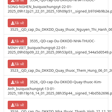
Tải về
SONG-NGHEN_buiquochungsyt-22-01-
2025_09h12p21_22_01_2025_10h09p51__signed_b97d4b9b2e.
Tải về
3525__QD_cap_Du_DKKDD_Quay_thuoc_Nguyen_Thi_Hanh_06_
3535_-QD-cap-Du-DKKDD-NHA-THUOC-
Tải về
MINH-VIET_buiquochungsyt-22-01-
2025_09h03p09_22_01_2025_09h53p03__signed_544a5d0549.p
Tải về
3523__QD_cap_Du_DKKDD_Quay_thuoc_Them_Hung_06_01_20
3526_-QD-cap-Du-DKKDD-Quay-thuoc-Kim-
Tải về
Anh_buiquochungsyt-13-01-
2025_18h19p16_14_01_2025_08h35p44__signed_14bd5b2696.p
Tải về
3516__QD_cap_Du_DKKDD_Nha_thuoc_Thanh_Vinh_27_12_202