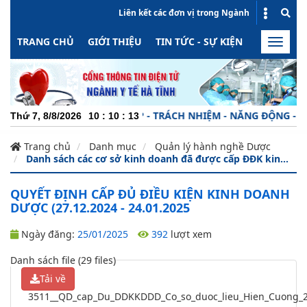
Liên kết các đơn vị trong Ngành
TRANG CHỦ
GIỚI THIỆU
TIN TỨC - SỰ KIỆN
HOẠT ĐỘN
Toggle
naviga
CHUYÊN NGHIỆP - TRÁCH NHIỆM - NĂNG ĐỘNG - MINH
Thứ 7, 8/8/2026
10
:
10
:
14
Trang chủ
Danh mục
Quản lý hành nghề Dược
Danh sách các cơ sở kinh doanh đã được cấp ĐĐK kin...
QUYẾT ĐỊNH CẤP ĐỦ ĐIỀU KIỆN KINH DOANH
DƯỢC (27.12.2024 - 24.01.2025
Ngày đăng:
25/01/2025
392
lượt xem
Danh sách file (29 files)
Tải về
3511__QD_cap_Du_DDKKDDD_Co_so_duoc_lieu_Hien_Cuong_2