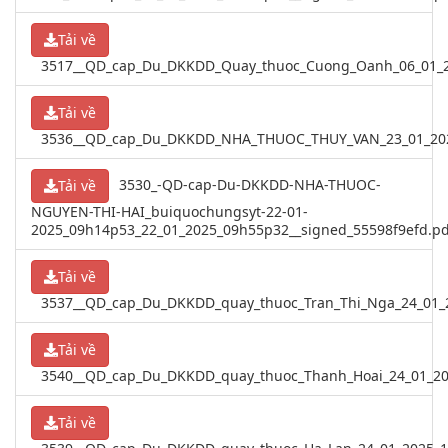
Tải về
3517__QD_cap_Du_DKKDD_Quay_thuoc_Cuong_Oanh_06_01_20
Tải về
3536__QD_cap_Du_DKKDD_NHA_THUOC_THUY_VAN_23_01_202
3530_-QD-cap-Du-DKKDD-NHA-THUOC-
Tải về
NGUYEN-THI-HAI_buiquochungsyt-22-01-
2025_09h14p53_22_01_2025_09h55p32__signed_55598f9efd.pd
Tải về
3537__QD_cap_Du_DKKDD_quay_thuoc_Tran_Thi_Nga_24_01_
Tải về
3540__QD_cap_Du_DKKDD_quay_thuoc_Thanh_Hoai_24_01_20
Tải về