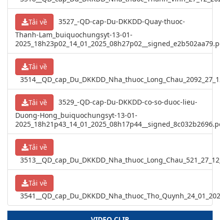
3527_-QD-cap-Du-DKKDD-Quay-thuoc-
Tải về
Thanh-Lam_buiquochungsyt-13-01-
2025_18h23p02_14_01_2025_08h27p02__signed_e2b502aa79.p
Tải về
3514__QD_cap_Du_DKKDD_Nha_thuoc_Long_Chau_2092_27_12
3529_-QD-cap-Du-DKKDD-co-so-duoc-lieu-
Tải về
Duong-Hong_buiquochungsyt-13-01-
2025_18h21p43_14_01_2025_08h17p44__signed_8c032b2696.p
Tải về
3513__QD_cap_Du_DKKDD_Nha_thuoc_Long_Chau_521_27_12_
Tải về
3541__QD_cap_Du_DKKDD_Nha_thuoc_Tho_Quynh_24_01_202
VIDEO CLIP