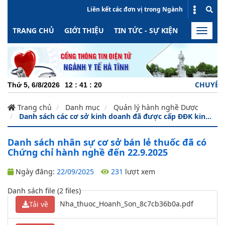
Liên kết các đơn vị trong Ngành
TRANG CHỦ
GIỚI THIỆU
TIN TỨC - SỰ KIỆN
HOẠT ĐỘN
Toggle
naviga
CHUYÊN NG
Thứ 5, 6/8/2026
12
:
41
:
20
Trang chủ
Danh mục
Quản lý hành nghề Dược
Danh sách các cơ sở kinh doanh đã được cấp ĐĐK kin...
Danh sách nhân sự cơ sở bán lẻ thuốc đã có
Chứng chỉ hành nghề đến 22.9.2025
Ngày đăng:
22/09/2025
231
lượt xem
Danh sách file (2 files)
Nha_thuoc_Hoanh_Son_8c7cb36b0a.pdf
Tải về