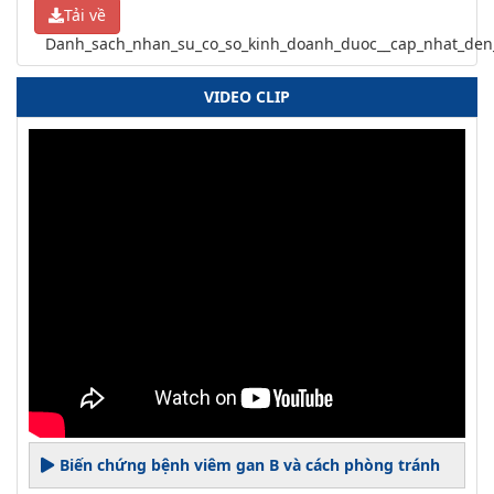
Tải về
Danh_sach_nhan_su_co_so_kinh_doanh_duoc__cap_nhat_den_
VIDEO CLIP
Biến chứng bệnh viêm gan B và cách phòng tránh