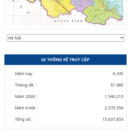
THỐNG KÊ TRUY CẬP
Hôm nay :
6.345
Tháng 08 :
51.985
Năm 2026 :
1.540.213
Năm trước :
2.270.356
Tổng số :
15.637.853