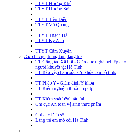
TTYT Hương Khê
TTYT Hương Sơn
TTYT Tiên Điền
TTYT Vũ Quang
TTYT Thạch Hà
TTYT Kỳ Anh
TTYT Cẩm Xuyên
Các chi cục, trung tâm, làng trẻ
TT Công tác Xã hội - Giáo dục nghề nghiệp cho
người khuyết tật Hà Tĩnh
TT Bảo vệ, chăm sóc sức khỏe cán bộ tỉnh.
TT Pháp Y - Giám định Y khoa
TT Kiểm nghiệm thuốc, mp, tp
TT Kiểm soát bệnh tật tỉnh
Chi cục An toàn vệ sinh thực phẩm
Chi cục Dân số
Làng trẻ em mồ côi Hà Tĩnh