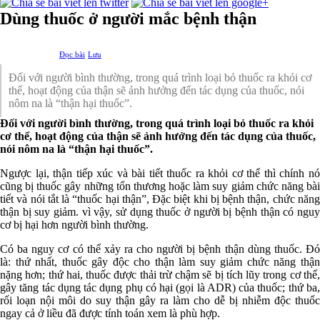
Dùng thuốc ở người mắc bệnh thận
Đọc bài
Lưu
Đối với người bình thường, trong quá trình loại bỏ thuốc ra khỏi cơ
thể, hoạt động của thận sẽ ảnh hưởng đến tác dụng của thuốc, nói
nôm na là “thận hại thuốc”.
Đối với người bình thường, trong quá trình loại bỏ thuốc ra khỏi
cơ thể, hoạt động của thận sẽ ảnh hưởng đến tác dụng của thuốc,
nói nôm na là “thận hại thuốc”.
Ngược lại, thận tiếp xúc và bài tiết thuốc ra khỏi cơ thể thì chính nó
cũng bị thuốc gây những tổn thương hoặc làm suy giảm chức năng bài
tiết và nói tắt là “thuốc hại thận”, Đặc biệt khi bị bệnh thận, chức năng
thận bị suy giảm. vì vậy, sử dụng thuốc ở người bị bệnh thận có nguy
cơ bị hại hơn người bình thường.
Có ba nguy cơ có thể xảy ra cho người bị bệnh thận dùng thuốc. Đó
là: thứ nhất, thuốc gây độc cho thận làm suy giảm chức năng thận
nặng hơn; thứ hai, thuốc được thải trừ chậm sẽ bị tích lũy trong cơ thể,
gây tăng tác dụng tác dụng phụ có hại (gọi là ADR) của thuốc; thứ ba,
rối loạn nội môi do suy thận gây ra làm cho dễ bị nhiễm độc thuốc
ngay cả ở liều đã được tính toán xem là phù hợp.