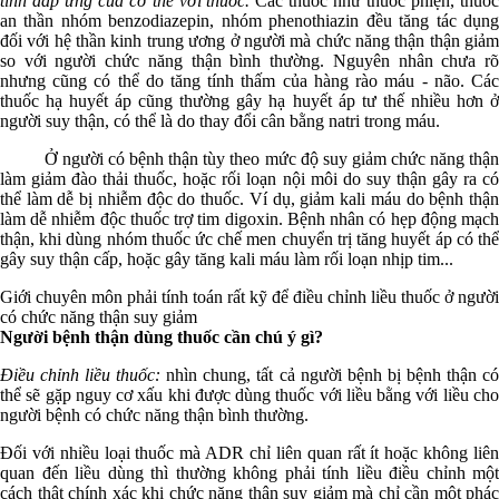
tính đáp ứng của cơ thể với thuốc.
Các thuốc như thuốc phiện, thuố
an thần nhóm benzodiazepin, nhóm phenothiazin đều tăng tác dụng
đối với hệ thần kinh trung ương ở người mà chức năng thận thận giảm
so với người chức năng thận bình thường. Nguyên nhân chưa rõ
nhưng cũng có thể do tăng tính thấm của hàng rào máu - não. Các
thuốc hạ huyết áp cũng thường gây hạ huyết áp tư thế nhiều hơn ở
người suy thận, có thể là do thay đổi cân bằng natri trong máu.
Ở người có bệnh thận tùy theo mức độ suy giảm chức năng thận
làm giảm đào thải thuốc, hoặc rối loạn nội môi do suy thận gây ra có
thể làm dễ bị nhiễm độc do thuốc. Ví dụ, giảm kali máu do bệnh thận
làm dễ nhiễm độc thuốc trợ tim digoxin. Bệnh nhân có hẹp động mạch
thận, khi dùng nhóm thuốc ức chế men chuyển trị tăng huyết áp có thể
gây suy thận cấp, hoặc gây tăng kali máu làm rối loạn nhịp tim...
Giới chuyên môn phải tính toán rất kỹ để điều chỉnh liều thuốc ở người
có chức năng thận suy giảm
Người bệnh thận dùng thuốc cần chú ý gì?
Điều chỉnh liều thuốc:
nhìn chung, tất cả người bệnh bị bệnh thận c
thể sẽ gặp nguy cơ xấu khi được dùng thuốc với liều bằng với liều cho
người bệnh có chức năng thận bình thường.
Đối với nhiều loại thuốc mà ADR chỉ liên quan rất ít hoặc không liên
quan đến liều dùng thì thường không phải tính liều điều chỉnh một
cách thật chính xác khi chức năng thận suy giảm mà chỉ cần một phác