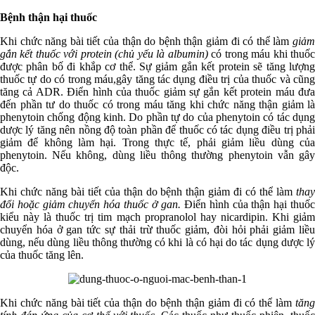
Bệnh thận hại thuốc
Khi chức năng bài tiết của thận do bệnh thận giảm đi có thể làm
giảm
gắn kết thuốc với protein (chủ yếu là albumin)
có trong máu khi thuố
được phân bố đi khắp cơ thể. Sự giảm gắn kết protein sẽ tăng lượng
thuốc tự do có trong máu,gây tăng tác dụng điều trị của thuốc và cũng
tăng cả ADR. Điển hình của thuốc giảm sự gắn kết protein máu đưa
đến phần tư do thuốc có trong máu tăng khi chức năng thận giảm là
phenytoin chống động kinh. Do phần tự do của phenytoin có tác dụng
dược lý tăng nên nồng độ toàn phần để thuốc có tác dụng điều trị phải
giảm để không làm hại. Trong thực tế, phải giảm liều dùng của
phenytoin. Nếu không, dùng liều thông thường phenytoin vẫn gây
độc.
Khi chức năng bài tiết của thận do bệnh thận giảm đi có thể làm
thay
đổi hoặc giảm chuyển hóa thuốc ở gan.
Điển hình của thận hại thuố
kiểu này là thuốc trị tim mạch propranolol hay nicardipin. Khi giảm
chuyển hóa ở gan tức sự thải trừ thuốc giảm, đòi hỏi phải giảm liều
dùng, nếu dùng liều thông thường có khi là có hại do tác dụng dược lý
của thuốc tăng lên.
Khi chức năng bài tiết của thận do bệnh thận giảm đi có thể làm
tăng