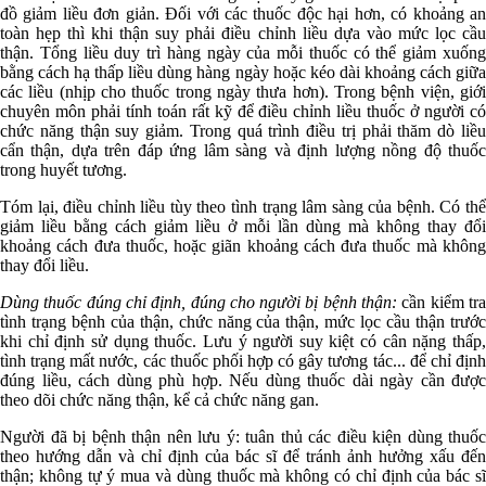
đồ giảm liều đơn giản. Đối với các thuốc độc hại hơn, có khoảng an
toàn hẹp thì khi thận suy phải điều chỉnh liều dựa vào mức lọc cầu
thận. Tổng liều duy trì hàng ngày của mỗi thuốc có thể giảm xuống
bằng cách hạ thấp liều dùng hàng ngày hoặc kéo dài khoảng cách giữa
các liều (nhịp cho thuốc trong ngày thưa hơn). Trong bệnh viện, giới
chuyên môn phải tính toán rất kỹ để điều chỉnh liều thuốc ở người có
chức năng thận suy giảm. Trong quá trình điều trị phải thăm dò liều
cẩn thận, dựa trên đáp ứng lâm sàng và định lượng nồng độ thuốc
trong huyết tương.
Tóm lại, điều chỉnh liều tùy theo tình trạng lâm sàng của bệnh. Có thể
giảm liều bằng cách giảm liều ở mỗi lần dùng mà không thay đổi
khoảng cách đưa thuốc, hoặc giãn khoảng cách đưa thuốc mà không
thay đổi liều.
Dùng thuốc đúng chỉ định, đúng cho người bị bệnh thận:
cần kiểm tr
tình trạng bệnh của thận, chức năng của thận, mức lọc cầu thận trước
khi chỉ định sử dụng thuốc. Lưu ý người suy kiệt có cân nặng thấp,
tình trạng mất nước, các thuốc phối hợp có gây tương tác... để chỉ định
đúng liều, cách dùng phù hợp. Nếu dùng thuốc dài ngày cần được
theo dõi chức năng thận, kể cả chức năng gan.
Người đã bị bệnh thận nên lưu ý: tuân thủ các điều kiện dùng thuốc
theo hướng dẫn và chỉ định của bác sĩ để tránh ảnh hưởng xấu đến
thận; không tự ý mua và dùng thuốc mà không có chỉ định của bác sĩ