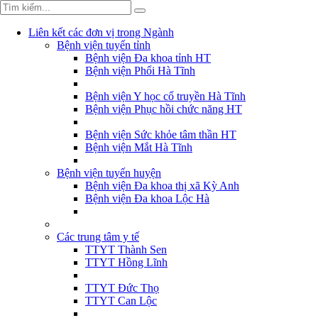
Liên kết các đơn vị trong Ngành
Bệnh viện tuyến tỉnh
Bệnh viện Đa khoa tỉnh HT
Bệnh viện Phổi Hà Tĩnh
Bệnh viện Y học cổ truyền Hà Tĩnh
Bệnh viện Phục hồi chức năng HT
Bệnh viện Sức khỏe tâm thần HT
Bệnh viện Mắt Hà Tĩnh
Bệnh viện tuyến huyện
Bệnh viện Đa khoa thị xã Kỳ Anh
Bệnh viện Đa khoa Lộc Hà
Các trung tâm y tế
TTYT Thành Sen
TTYT Hồng Lĩnh
TTYT Đức Thọ
TTYT Can Lộc