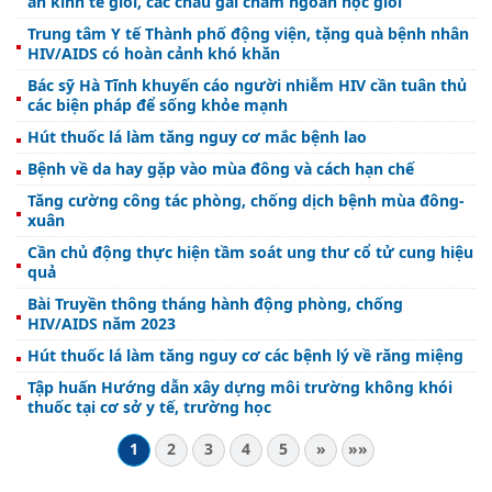
ăn kinh tế giỏi, các cháu gái chăm ngoan học giỏi
Trung tâm Y tế Thành phố động viện, tặng quà bệnh nhân
HIV/AIDS có hoàn cảnh khó khăn
Bác sỹ Hà Tĩnh khuyến cáo người nhiễm HIV cần tuân thủ
các biện pháp để sống khỏe mạnh
Hút thuốc lá làm tăng nguy cơ mắc bệnh lao
Bệnh về da hay gặp vào mùa đông và cách hạn chế
Tăng cường công tác phòng, chống dịch bệnh mùa đông-
xuân
Cần chủ động thực hiện tầm soát ung thư cổ tử cung hiệu
quả
Bài Truyền thông tháng hành động phòng, chống
HIV/AIDS năm 2023
Hút thuốc lá làm tăng nguy cơ các bệnh lý về răng miệng
Tập huấn Hướng dẫn xây dựng môi trường không khói
thuốc tại cơ sở y tế, trường học
1
2
3
4
5
»
»»