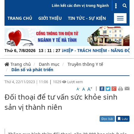
Liên kết các đơn vị trong Ngành
TRANG CHỦ
GIỚI THIỆU
TIN TỨC - SỰ KIỆN
HOẠT ĐỘN
Toggle
naviga
CHUYÊN NGHIỆP - TRÁCH NHIỆM - NĂNG ĐỘNG - MINH
Thứ 6, 7/8/2026
13
:
11
:
28
Trang chủ
Danh mục
Truyền thông Y tế
Dân số và phát triển
|
Thứ 4, 22/11/2023
|
11:06
1029
Lượt xem
+
|
A
-
A
A
Đối thoại để tư vấn sức khỏe sinh
sản vị thành niên
Đọc bài
Lưu