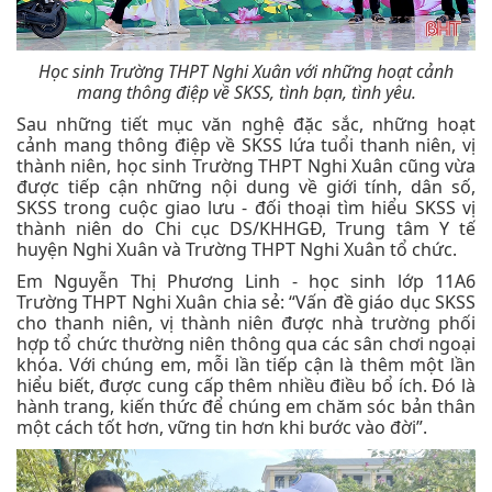
Học sinh Trường THPT Nghi Xuân với những hoạt cảnh
mang thông điệp về SKSS, tình bạn, tình yêu.
Sau những tiết mục văn nghệ đặc sắc, những hoạt
cảnh mang thông điệp về SKSS lứa tuổi thanh niên, vị
thành niên, học sinh Trường THPT Nghi Xuân cũng vừa
được tiếp cận những nội dung về giới tính, dân số,
SKSS trong cuộc giao lưu - đối thoại tìm hiểu SKSS vị
thành niên do Chi cục DS/KHHGĐ, Trung tâm Y tế
huyện Nghi Xuân và Trường THPT Nghi Xuân tổ chức.
Em Nguyễn Thị Phương Linh - học sinh lớp 11A6
Trường THPT Nghi Xuân chia sẻ: “Vấn đề giáo dục SKSS
cho thanh niên, vị thành niên được nhà trường phối
hợp tổ chức thường niên thông qua các sân chơi ngoại
khóa. Với chúng em, mỗi lần tiếp cận là thêm một lần
hiểu biết, được cung cấp thêm nhiều điều bổ ích. Đó là
hành trang, kiến thức để chúng em chăm sóc bản thân
một cách tốt hơn, vững tin hơn khi bước vào đời”.