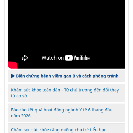
Biến chứng bệnh viêm gan B và cách phòng tránh
Khám sức khỏe toàn dân - Từ chủ trương đến đổi thay
từ cơ sở
Báo cáo kết quả hoạt động ngành Y tế 6 tháng đầu
năm 2026
Chăm sóc sức khỏe răng miệng cho trẻ tiểu học