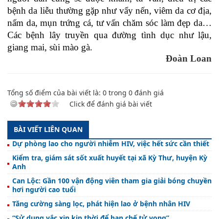
bệnh da liễu thường gặp như vẩy nến, viêm da cơ địa,
nấm da, mụn trứng cá, tư vấn chăm sóc làm đẹp da…
Các bệnh lây truyền qua đường tình dục như lậu,
giang mai, sùi mào gà.
Đoàn Loan
Tổng số điểm của bài viết là:
0
trong
0
đánh giá
Click để đánh giá bài viết
BÀI VIẾT LIÊN QUAN
Dự phòng lao cho người nhiễm HIV, việc hết sức cần thiết
Kiểm tra, giám sát sốt xuất huyết tại xã Kỳ Thư, huyện Kỳ
Anh
Can Lộc: Gần 100 vận động viên tham gia giải bóng chuyền
hơi người cao tuổi
Tăng cường sàng lọc, phát hiện lao ở bệnh nhân HIV
“Sử dụng vắc xin kịp thời để hạn chế tử vong”