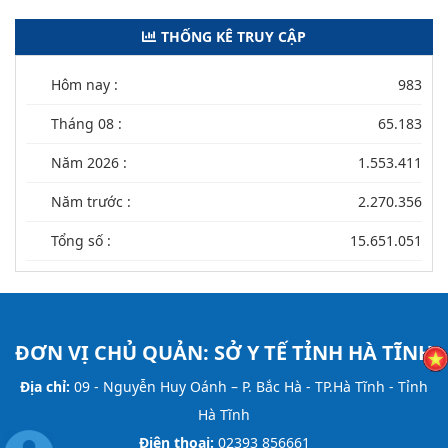
THỐNG KÊ TRUY CẬP
Hôm nay :
983
Tháng 08 :
65.183
Năm 2026 :
1.553.411
Năm trước :
2.270.356
Tổng số :
15.651.051
ĐƠN VỊ CHỦ QUẢN:
SỞ Y TẾ TỈNH HÀ TĨNH
Địa chỉ:
09 - Nguyễn Huy Oánh – P. Bắc Hà - TP.Hà Tĩnh - Tỉnh
Hà Tĩnh
Điện thoại:
02393 856661