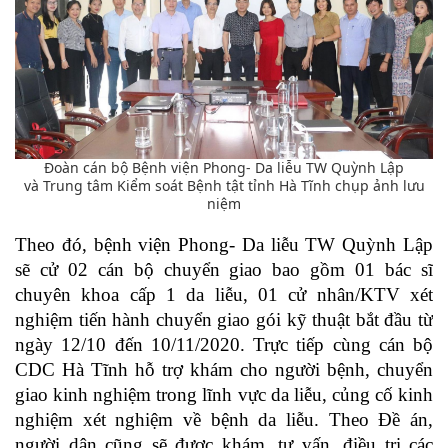
Đoàn cán bộ Bệnh viện Phong- Da liễu TW Quỳnh Lập
và Trung tâm Kiểm soát Bệnh tật tỉnh Hà Tĩnh chụp ảnh lưu
niệm
Theo đó,
bệnh viện Phong- Da liễu TW Quỳnh Lập
sẽ c
ử 02 cán bộ chuyển giao bao gồm 01 bác sĩ
chuyên khoa cấp 1 da liễu, 01 cử nhân/KTV xét
nghiệm tiến hành chuyển giao gói kỹ thuật bắt đầu từ
ngày 12/10 đến 10/11/2020. Trực tiếp cùng cán bộ
CDC Hà Tĩnh hỗ trợ khám cho người bệnh, chuyển
giao kinh nghiệm trong lĩnh vực da liễu, củng cố kinh
nghiệm xét nghiệm về bệnh da liễu. Theo Đề án,
người dân cũng sẽ được khám, tư vấn, điều trị các