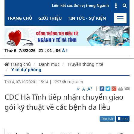
Liên kết các đơn vị trong Ngành
TRANG CHỦ
GIỚI THIỆU
TIN TỨC - SỰ KIỆN
HOẠT ĐỘN
Toggle
naviga
CHU
Thứ 6, 7/8/2026
21
:
01
:
06
Trang chủ
Danh mục
Truyền thông Y tế
Y tế dự phòng
|
Thứ 4, 07/10/2020
|
15:14
1297
Lượt xem
+
|
A
-
A
A
CDC Hà Tĩnh tiếp nhận chuyển giao
gói kỹ thuật về các bệnh da liễu
Đọc bài
Lưu